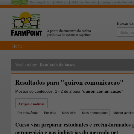
Rede AgriPoint:
MilkPoint
MilkPoint Mercado
Inteligência de Mercado
Buscar Co
Home
Resultado da busca
Você está em:
Resultados para "quiron comunicacao"
Mostrando conteúdos: 1 - 2 de 2 para
"quiron comunicacao"
Artigos e notícias
Por relevância
Por data
Mais lidos
Mais comentados
Melhor avalia
Curso visa preparar estudantes e recém-formados 
agronegócio e nas indústrias do mercado pet