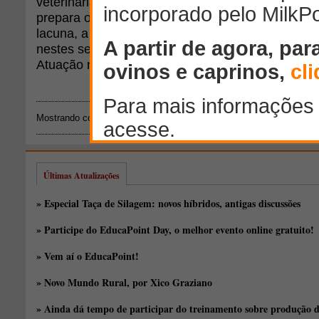
veterinária isso é um problema, já que a maioria
prepara o estudante para esse tipo de atuação. Ao
lacuna, a Quiron Comunicação e Conteúdo, uma
nestes setores há 13 anos, idealizou o Curso Pre
Atuação na Indústria Veterinária e Agronegócio.
Mostrando conteúdos: 1 - 2 de 2 para
"quiron comunicacao"
Últimas Atualizações
» Especial Taça de Silagem: novos híbridos, antigas discussões
» Participe do EducaPoint Day, o melhor evento online gratuito!
» Vem aí o EducaPoint!
» Novo Mundo Rural, por Xico Graziano
» Ainda dá tempo de participar do treinamento sobre produção d