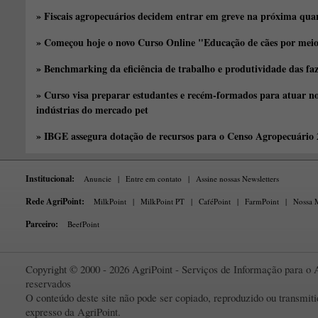
» Fiscais agropecuários decidem entrar em greve na próxima quar
» Começou hoje o novo Curso Online "Educação de cães por meio 
» Benchmarking da eficiência de trabalho e produtividade das fa
» Curso visa preparar estudantes e recém-formados para atuar no
indústrias do mercado pet
» IBGE assegura dotação de recursos para o Censo Agropecuário
Institucional:
Anuncie
|
Entre em contato
|
Assine nossas Newsletters
Rede AgriPoint:
MilkPoint
|
MilkPoint PT
|
CaféPoint
|
FarmPoint
|
Nossa M
Parceiro:
BeefPoint
Copyright © 2000 - 2026 AgriPoint - Serviços de Informação para o A
reservados
O conteúdo deste site não pode ser copiado, reproduzido ou transmi
expresso da AgriPoint.