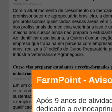
postado em 09/09/2015
Com o atual momento de crescimento do mercado
promissor setor de agropecuária brasileiro, a d
por profissionais qualificados nessas áreas vêm
dos profissionais de medicina veterinária isso é 
maioria dos cursos ainda não prepara o estudant
Ao identificar essa lacuna, a Quiron Comunicaç
empresa que trabalha em parceria com empresas 
anos, realiza a 3º edição do Curso Preparatório 
Indústria Veterinária e Agronegócio.
Curso visa preparar estudantes e recém-formados 
indústrias do mercado pet e agronegócio
postado em 17/08/2015
Em um cenário de desemprego crescente, alguns 
esta tendência. O mercado pet, que apresenta u
sustentado já há alguns anos e setor agropecuári
exemplos. Existe uma demanda crescente por pro
qualificados nestas áreas, mas no caso dos profi