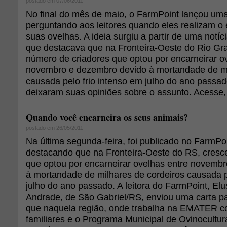
postado em 07/06/2011
No final do mês de maio, o FarmPoint lançou um
perguntando aos leitores quando eles realizam o
suas ovelhas. A ideia surgiu a partir de uma notíc
que destacava que na Fronteira-Oeste do Rio Gr
número de criadores que optou por encarneirar o
novembro e dezembro devido à mortandade de mi
causada pelo frio intenso em julho do ano passad
deixaram suas opiniões sobre o assunto. Acesse, c
Quando você encarneira os seus animais?
postado em 26/05/2011
Na última segunda-feira, foi publicado no FarmPo
destacando que na Fronteira-Oeste do RS, cresce
que optou por encarneirar ovelhas entre novemb
à mortandade de milhares de cordeiros causada p
julho do ano passado. A leitora do FarmPoint, El
Andrade, de São Gabriel/RS, enviou uma carta pa
que naquela região, onde trabalha na EMATER c
familiares e o Programa Municipal de Ovinocultur