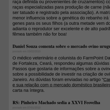
raça definida ou provenientes de cruzamentos) c
raças especializadas para produção de carne (n
ser tatuado e registrado pela associação). A matri
menor influencia sobre a genética do rebanho irá
genes para os seus filhos (a outra metade vem do
adianta o reprodutor ser excelente e de alto padr
fêmea também não for boa!
Daniel Souza comenta sobre o mercado ovino urug
postado em 03/02/2010
O médico veterinário e colunista do FarmPoint Da
de Fortaleza, Ceará, respondeu algumas dúvidas d
Passos que gostaria de informações sobre a ovin
sobre a possibilidade de investir na criação de ov
Janeiro. As dúvidas foram enviadas no artigo "
Car
e sua relação com o mercado doméstico brasileir
carta na íntegra.
RS: Pinheiro Machado sedia a XXVI Feovelha
postado em 07/01/2010