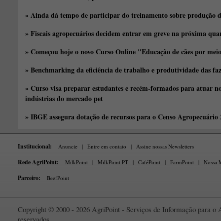
» Ainda dá tempo de participar do treinamento sobre produção d
» Fiscais agropecuários decidem entrar em greve na próxima quar
» Começou hoje o novo Curso Online "Educação de cães por meio 
» Benchmarking da eficiência de trabalho e produtividade das fa
» Curso visa preparar estudantes e recém-formados para atuar no
indústrias do mercado pet
» IBGE assegura dotação de recursos para o Censo Agropecuário
Institucional:
Anuncie
|
Entre em contato
|
Assine nossas Newsletters
Rede AgriPoint:
MilkPoint
|
MilkPoint PT
|
CaféPoint
|
FarmPoint
|
Nossa M
Parceiro:
BeefPoint
Copyright © 2000 - 2026 AgriPoint - Serviços de Informação para o A
reservados