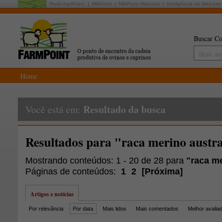
Rede AgriPoint:
MilkPoint
MilkPoint Mercado
Inteligência de Mercado
Buscar Co
Home
Resultado da busca
Você está em:
Resultados para "raca merino austr
Mostrando conteúdos: 1 - 20 de 28 para
"raca me
Páginas de conteúdos:
1
2
[
Próxima
]
Artigos e notícias
Por relevância
Por data
Mais lidos
Mais comentados
Melhor avalia