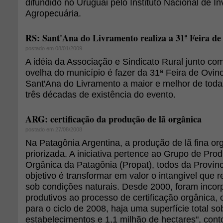
difundido no Uruguai pelo Instituto Nacional de I
Agropecuária.
RS: Sant'Ana do Livramento realiza a 31ª Feira de
postado em 08/01/2009
A idéia da Associação e Sindicato Rural junto co
ovelha do município é fazer da 31ª Feira de Ovin
Sant'Ana do Livramento a maior e melhor de tod
três décadas de existência do evento.
ARG: certificação da produção de lã orgânica
postado em 27/08/2008
Na Patagônia Argentina, a produção de lã fina or
priorizada. A iniciativa pertence ao Grupo de Pro
Orgânica da Patagônia (Propat), todos da Provín
objetivo é transformar em valor o intangível que 
sob condições naturais. Desde 2000, foram incor
produtivos ao processo de certificação orgânica,
para o ciclo de 2008, haja uma superfície total so
estabelecimentos e 1,1 milhão de hectares", cont