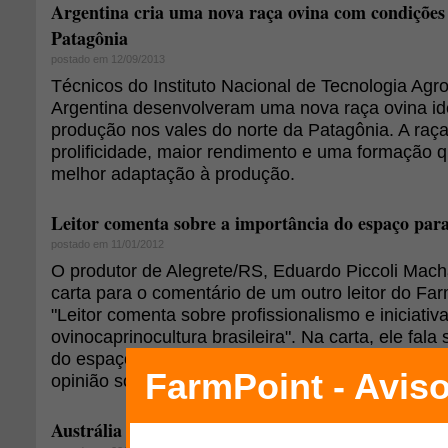
Argentina cria uma nova raça ovina com condições 
Patagônia
postado em 12/09/2013
Técnicos do Instituto Nacional de Tecnologia Agr
Argentina desenvolveram uma nova raça ovina id
produção nos vales do norte da Patagônia. A raça
prolificidade, maior rendimento e uma formação 
melhor adaptação à produção.
Leitor comenta sobre a importância do espaço para
postado em 11/01/2012
O produtor de Alegrete/RS, Eduardo Piccoli Mac
carta para o comentário de um outro leitor do Far
"Leitor comenta sobre profissionalismo e iniciativ
ovinocaprinocultura brasileira". Na carta, ele fala
do espaço para os ovinos. Acesse, leia a carta na
opinião sobre este assunto!
Austrália busca Merinos com maior aptidão para 