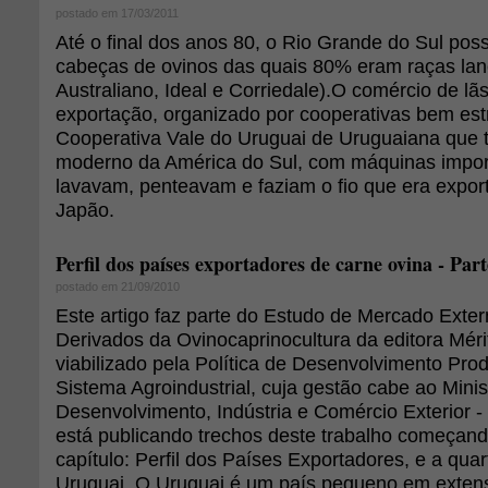
postado em 17/03/2011
Até o final dos anos 80, o Rio Grande do Sul pos
cabeças de ovinos das quais 80% eram raças lan
Australiano, Ideal e Corriedale).O comércio de lã
exportação, organizado por cooperativas bem est
Cooperativa Vale do Uruguai de Uruguaiana que ti
moderno da América do Sul, com máquinas impor
lavavam, penteavam e faziam o fio que era expor
Japão.
Perfil dos países exportadores de carne ovina - Par
postado em 21/09/2010
Este artigo faz parte do Estudo de Mercado Exte
Derivados da Ovinocaprinocultura da editora Mérit
viabilizado pela Política de Desenvolvimento Pro
Sistema Agroindustrial, cuja gestão cabe ao Minis
Desenvolvimento, Indústria e Comércio Exterior 
está publicando trechos deste trabalho começand
capítulo: Perfil dos Países Exportadores, e a quar
Uruguai. O Uruguai é um país pequeno em exten