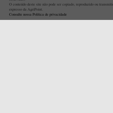
O conteúdo deste site não pode ser copiado, reproduzido ou transmi
expresso da AgriPoint.
Consulte nossa Política de privacidade