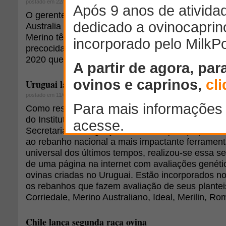
postado em 22/09/2011
O gerente de desenvolvimento de oferta da Coop
Australia Meat Marketing, Rob Davidson, disse qu
Merino têm que buscar mais músculos nos animai
precocidade em suas ovelhas. Isso foi dito na Co
2020 que ocorreu em Wagga Wagga há pouco ma
Uruguai lança site com avaliações genéticas de seis 
postado em 11/08/2011
Como resultado de um trabalho conjunto das soci
do Instituto Nacional de Pesquisa Agropecuária (
Secretariado Uruguayo de la Lana (SUL), que co
ao rebanho nacional a mais impactante ferramen
universal dos últimos tempos, realizou-se essa 
de uma página na internet com avaliações genéti
ovinas criadas no Uruguai. Estão incorporados no
os rebanhos que fazem avaliação de seus plantei
Corriedale, Merino Australiano, Ideal, Merilin, R
Chile lança segunda raça ovina