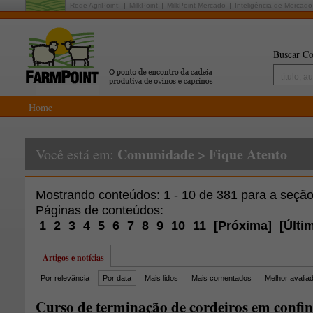
Rede AgriPoint:
MilkPoint
MilkPoint Mercado
Inteligência de Mercado
Buscar Co
Home
Comunidade
>
Fique Atento
Você está em:
Mostrando conteúdos: 1 - 10 de 381 para a seçã
Páginas de conteúdos:
1
2
3
4
5
6
7
8
9
10
11
[
Próxima
]
[
Últi
Artigos e notícias
Por relevância
Por data
Mais lidos
Mais comentados
Melhor avalia
Curso de terminação de cordeiros em confi