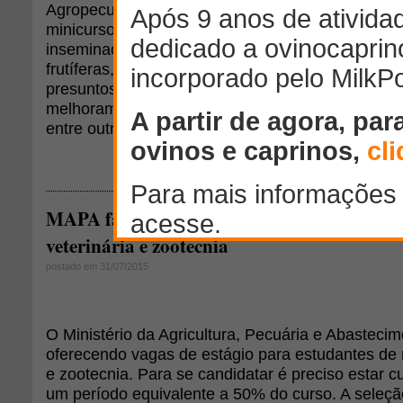
Agropecuárias (CCTA) da UENF, a 11ª Seprodur 
minicursos, abordando diversos temas, tais como:
inseminação artificial de bovinos e equinos, sele
frutíferas, hidroponia, suínos, ovinos, preservaç
presuntos e linguiças, fabricação de geleia, queijo
melhoramento genético, alimentos, cultivo proteg
entre outros
MAPA faz seleção para estágio nas áreas de
veterinária e zootecnia
postado em 31/07/2015
O Ministério da Agricultura, Pecuária e Abasteci
oferecendo vagas de estágio para estudantes de 
e zootecnia. Para se candidatar é preciso estar 
um período equivalente a 50% do curso. A seleçã