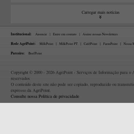
Carregar mais notícias
Institucional:
Anuncie
|
Entre em contato
|
Assine nossas Newsletters
Rede AgriPoint:
MilkPoint
|
MilkPoint PT
|
CaféPoint
|
FarmPoint
|
Nossa M
Parceiro:
BeefPoint
Copyright © 2000 - 2026 AgriPoint - Serviços de Informação para o A
reservados
O conteúdo deste site não pode ser copiado, reproduzido ou transmi
expresso da AgriPoint.
Consulte nossa Política de privacidade