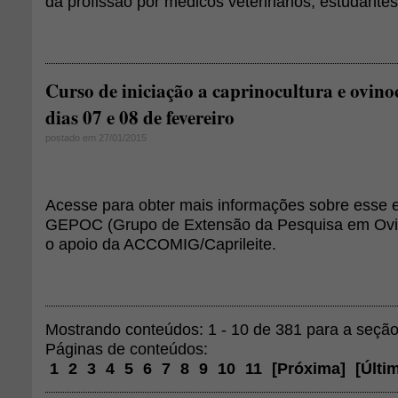
da profissão por médicos veterinários, estudante
Curso de iniciação a caprinocultura e ovino
dias 07 e 08 de fevereiro
postado em 27/01/2015
Acesse para obter mais informações sobre esse e
GEPOC (Grupo de Extensão da Pesquisa em Ovi
o apoio da ACCOMIG/Caprileite.
Mostrando conteúdos: 1 - 10 de 381 para a seçã
Páginas de conteúdos:
1
2
3
4
5
6
7
8
9
10
11
[
Próxima
]
[
Últi