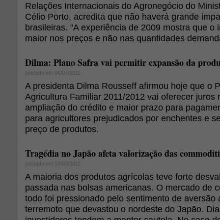
Relações Internacionais do Agronegócio do Ministé
Célio Porto, acredita que não haverá grande imp
brasileiras. "A experiência de 2009 mostra que o
maior nos preços e não nas quantidades demanda
Dilma: Plano Safra vai permitir expansão da prod
postado em 04/07/2011
A presidenta Dilma Rousseff afirmou hoje que o 
Agricultura Familiar 2011/2012 vai oferecer juros 
ampliação do crédito e maior prazo para pagamen
para agricultores prejudicados por enchentes e s
preço de produtos.
Tragédia no Japão afeta valorização das commoditi
postado em 14/03/2011
A maioria dos produtos agrícolas teve forte desv
passada nas bolsas americanas. O mercado de 
todo foi pressionado pelo sentimento de aversão 
terremoto que devastou o nordeste do Japão. Dian
investidores tendem a manter cautela. No caso d