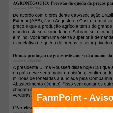
AGRONEGÓCIO: Previsão de queda de preços par
postado em 06/01/2014
De acordo com o presidente da Associação Brasi
Exterior (AEB), José Augusto de Castro, o motivo
preço é que a produção agrícola tem sido grande
mundo está se acomodando. Sobram soja, cana [a
e milho. Você tem uma oferta superior à demanda
expectativa de queda de preços, o setor privado e
Dilma: produção de grãos este ano será a maior da 
postado em 18/02/2013
A presidente Dilma Rousseff disse hoje (18) que
no país deve ser a maior da história, confirmando
milhões de toneladas anunciada pela Companhia
Abastecimento (Conab). "Isso sem contar os outr
chegam à mesa produzidos pela nossa agricultur
verduras, as frutas, as carnes, o leite, o café e o 
CNA eleva projeção da renda agropecuária em 201
postado em 21/11/2012