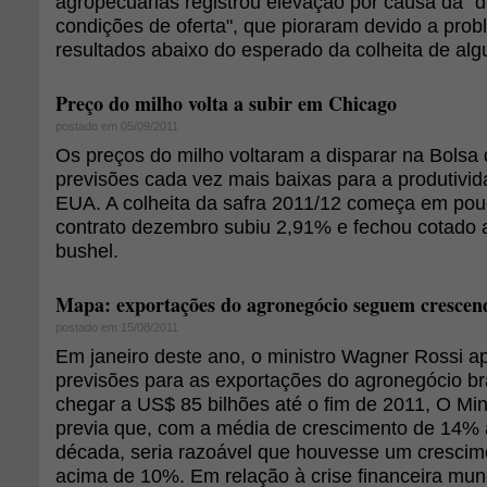
agropecuárias registrou elevação por causa da "d
condições de oferta", que pioraram devido a prob
resultados abaixo do esperado da colheita de alg
Preço do milho volta a subir em Chicago
postado em 05/09/2011
Os preços do milho voltaram a disparar na Bolsa
previsões cada vez mais baixas para a produtivi
EUA. A colheita da safra 2011/12 começa em po
contrato dezembro subiu 2,91% e fechou cotado 
bushel.
Mapa: exportações do agronegócio seguem crescen
postado em 15/08/2011
Em janeiro deste ano, o ministro Wagner Rossi a
previsões para as exportações do agronegócio br
chegar a US$ 85 bilhões até o fim de 2011, O Mini
previa que, com a média de crescimento de 14% 
década, seria razoável que houvesse um crescim
acima de 10%. Em relação à crise financeira mund