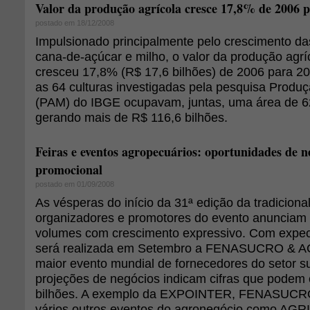
Valor da produção agrícola cresce 17,8% de 2006 
postado em 18/12/2008
Impulsionado principalmente pelo crescimento das
cana-de-açúcar e milho, o valor da produção agríc
cresceu 17,8% (R$ 17,6 bilhões) de 2006 para 2
as 64 culturas investigadas pela pesquisa Produç
(PAM) do IBGE ocupavam, juntas, uma área de 6
gerando mais de R$ 116,6 bilhões.
Feiras e eventos agropecuários: oportunidades de n
promocional
postado em 01/09/2008
As vésperas do início da 31ª edição da tradicio
organizadores e promotores do evento anunciam 
volumes com crescimento expressivo. Com expec
será realizada em Setembro a FENASUCRO & 
maior evento mundial de fornecedores do setor su
projeções de negócios indicam cifras que podem
bilhões. A exemplo da EXPOINTER, FENASU
vários outros eventos do agronegócio como A