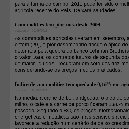
para a turma do campo, 2011 pode ter sido o melh
agrícola recente do País. Deixará saudades.
Commodities têm pior mês desde 2008
postado em 30/09/2011
As commodities agrícolas tiveram em setembro, 
ontem (29), o pior desempenho desde o ápice de c
detonada pela quebra do banco Lehman Brother
o Valor Data, os contratos futuros de segunda po
de maior liquidez - recuaram em sete dos dez m
considerando-se os preços médios praticados.
Índice de commodities tem queda de 0,16% em agos
postado em 09/09/2011
Na média, a carne de boi, o algodão, o óleo de soj
milho, o café e a carne de porco ficaram 1,96% 
passado. Segundo o BC, os preços internacionai
energéticas e metálicas são mais sensíveis a cic
favorece a redução num cenário de baixo crescim