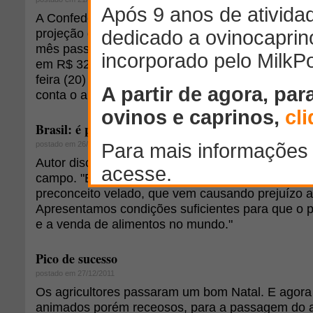
A Confederação da Agricultura e Pecuária do Bra
projeção de crescimento da renda do setor agro
mês passado, a CNA estimou o Valor Bruto da P
em R$ 328,7 bilhões (+7,9%) e no levantamento d
feira (20) prevê expansão de 11,2%, para R$ 367
conta o aumento dos preços dos produtos.
Brasil: é preciso corrigir a miopia em relação ao a
postado em 26/09/2012
Autor discorre por que o Brasil poderia ser uma 
campo. "Existe, sim, um problema cultural entre 
preconceito velado, que vem causando prejuízo a
Apresentamos condições suficientes para que o p
e a venda de alimentos no mundo."
Pico de sucesso
postado em 27/12/2011
Os agricultores passaram um bom Natal. E agora
animados porém receosos, para a passagem do a