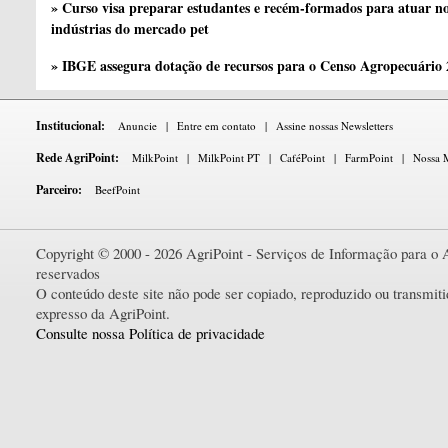
» Curso visa preparar estudantes e recém-formados para atuar no
indústrias do mercado pet
» IBGE assegura dotação de recursos para o Censo Agropecuário
Institucional:
Anuncie
|
Entre em contato
|
Assine nossas Newsletters
Rede AgriPoint:
MilkPoint
|
MilkPoint PT
|
CaféPoint
|
FarmPoint
|
Nossa M
Parceiro:
BeefPoint
Copyright © 2000 - 2026 AgriPoint - Serviços de Informação para o A
reservados
O conteúdo deste site não pode ser copiado, reproduzido ou transmi
expresso da AgriPoint.
Consulte nossa Política de privacidade