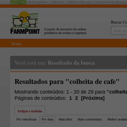
Rede AgriPoint:
MilkPoint
MilkPoint Mercado
Inteligência de Mercado
Buscar Co
Home
Resultado da busca
Você está em:
Resultados para "colheita de cafe"
Mostrando conteúdos: 1 - 20 de 29 para
"colheit
Páginas de conteúdos:
1
2
[
Próxima
]
Artigos e notícias
Por relevância
Por data
Mais lidos
Mais comentados
Melhor avalia