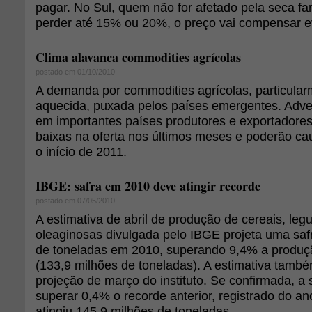
pagar. No Sul, quem não for afetado pela seca f
perder até 15% ou 20%, o preço vai compensar e
Clima alavanca commodities agrícolas
postado em 01/10/2010
A demanda por commodities agrícolas, particular
aquecida, puxada pelos países emergentes. Adve
em importantes países produtores e exportadore
baixas na oferta nos últimos meses e poderão ca
o início de 2011.
IBGE: safra em 2010 deve atingir recorde
postado em 07/05/2010
A estimativa de abril de produção de cereais, le
oleaginosas divulgada pelo IBGE projeta uma saf
de toneladas em 2010, superando 9,4% a produç
(133,9 milhões de toneladas). A estimativa també
projeção de março do instituto. Se confirmada, a 
superar 0,4% o recorde anterior, registrado do a
atingiu 145,9 milhões de toneladas.