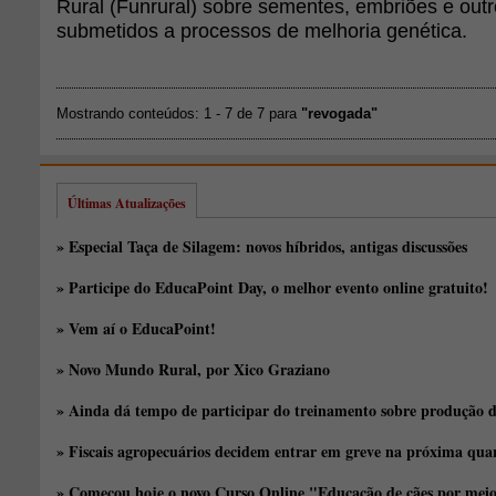
Rural (Funrural) sobre sementes, embriões e out
submetidos a processos de melhoria genética.
Mostrando conteúdos: 1 - 7 de 7 para
"revogada"
Últimas Atualizações
» Especial Taça de Silagem: novos híbridos, antigas discussões
» Participe do EducaPoint Day, o melhor evento online gratuito!
» Vem aí o EducaPoint!
» Novo Mundo Rural, por Xico Graziano
» Ainda dá tempo de participar do treinamento sobre produção d
» Fiscais agropecuários decidem entrar em greve na próxima quar
» Começou hoje o novo Curso Online "Educação de cães por meio 