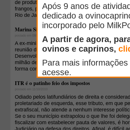
de produtos para a agricultura e para a indústria
frangos, produtores de laticínios do Rio Grande do
Rio de Janeiro se queixavam dos prejuízos causa
Marina Silva cria abaixo-assinado contra Código Fl
postado em 08/06/2011
A ex-ministra do Meio Ambiente Marina Silva lanç
reunião do Comitê Brasil em Defesa das Floresta
Desenvolvimento Sustentável, uma campanha que
milhão de assinaturas contrárias ao texto do novo
forma como foi aprovado pela Câmara dos Deput
ITR é o patinho feio dos impostos
postado em 11/10/2010
Odiado pelos latifundiários de direita e considera
proletariado de esquerda, esse tributo, em que p
extrafiscal, não atende a nenhum interesse polític
Se o seu município extrapolou o que lhe foi dele
fiscalizar com estabelecer pauta de valores, é hor
Judiciário na defesa dos direitos. Afinal, é difícil 