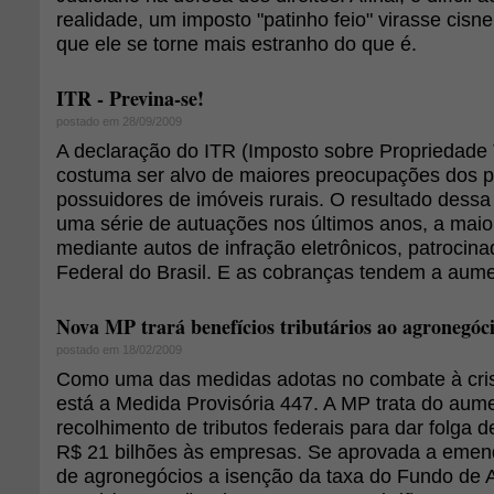
realidade, um imposto "patinho feio" virasse cisne
que ele se torne mais estranho do que é.
ITR - Previna-se!
postado em 28/09/2009
A declaração do ITR (Imposto sobre Propriedade Te
costuma ser alvo de maiores preocupações dos pr
possuidores de imóveis rurais. O resultado dessa 
uma série de autuações nos últimos anos, a maior
mediante autos de infração eletrônicos, patrocina
Federal do Brasil. E as cobranças tendem a aume
Nova MP trará benefícios tributários ao agronegóc
postado em 18/02/2009
Como uma das medidas adotas no combate à crise
está a Medida Provisória 447. A MP trata do aum
recolhimento de tributos federais para dar folga 
R$ 21 bilhões às empresas. Se aprovada a emend
de agronegócios a isenção da taxa do Fundo de 