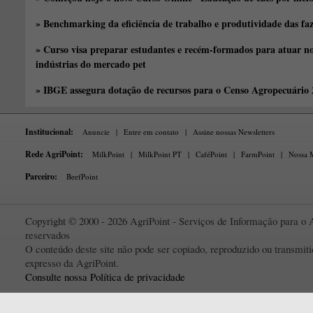
» Benchmarking da eficiência de trabalho e produtividade das fa
» Curso visa preparar estudantes e recém-formados para atuar no
indústrias do mercado pet
» IBGE assegura dotação de recursos para o Censo Agropecuário
Institucional:
Anuncie
|
Entre em contato
|
Assine nossas Newsletters
Rede AgriPoint:
MilkPoint
|
MilkPoint PT
|
CaféPoint
|
FarmPoint
|
Nossa M
Parceiro:
BeefPoint
Copyright © 2000 - 2026 AgriPoint - Serviços de Informação para o A
reservados
O conteúdo deste site não pode ser copiado, reproduzido ou transmi
expresso da AgriPoint.
Consulte nossa Política de privacidade