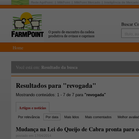
Rede AgriPoint:
MilkPoint
MilkPoint Mercado
Inteligência de Mercado
Buscar Co
Home
Resultado da busca
Você está em:
Resultados para "revogada"
Mostrando conteúdos: 1 - 7 de 7 para
"revogada"
Artigos e notícias
Por relevância
Por data
Mais lidos
Mais comentados
Melhor avalia
Mudança na Lei do Queijo de Cabra pronta para o
postado em 17/04/2014