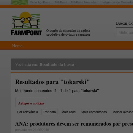
Rede AgriPoint:
MilkPoint
MilkPoint Mercado
Inteligência de Mercado
Buscar Co
Home
Resultado da busca
Você está em:
Resultados para "tokarski"
Mostrando conteúdos: 1 - 1 de 1 para
"tokarski"
Artigos e notícias
Por relevância
Por data
Mais lidos
Mais comentados
Melhor avalia
ANA: produtores devem ser remunerados por pres
postado em 21/06/2010