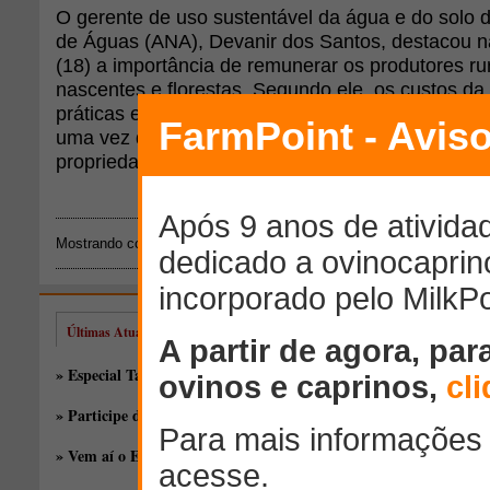
O gerente de uso sustentável da água e do solo 
de Águas (ANA), Devanir dos Santos, destacou na
(18) a importância de remunerar os produtores r
nascentes e florestas. Segundo ele, os custos da
práticas e manejos sustentáveis não podem ficar re
uma vez que os benefícios dessas ações ultrapas
propriedades.
Mostrando conteúdos: 1 - 1 de 1 para
"tokarski"
Últimas Atualizações
» Especial Taça de Silagem: novos híbridos, antigas discussões
» Participe do EducaPoint Day, o melhor evento online gratuito!
» Vem aí o EducaPoint!