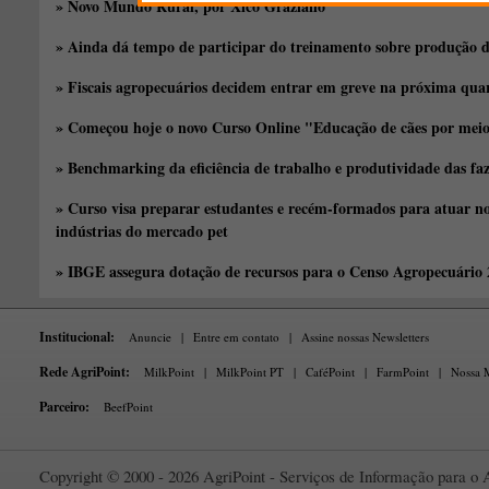
» Novo Mundo Rural, por Xico Graziano
» Ainda dá tempo de participar do treinamento sobre produção d
» Fiscais agropecuários decidem entrar em greve na próxima quar
» Começou hoje o novo Curso Online "Educação de cães por meio 
» Benchmarking da eficiência de trabalho e produtividade das fa
» Curso visa preparar estudantes e recém-formados para atuar no
indústrias do mercado pet
» IBGE assegura dotação de recursos para o Censo Agropecuário
Institucional:
Anuncie
|
Entre em contato
|
Assine nossas Newsletters
Rede AgriPoint:
MilkPoint
|
MilkPoint PT
|
CaféPoint
|
FarmPoint
|
Nossa M
Parceiro:
BeefPoint
Copyright © 2000 - 2026 AgriPoint - Serviços de Informação para o A