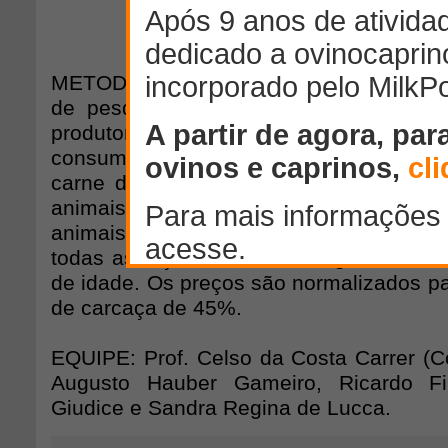
METODOLOGIA: Os indicadores são rea
de pesquisas semanais de preços junto
produtores localizados nas principais re
consumidoras do estado de São Paul
carne do cordeiro representam a médi
animais comercializados, ponderado
animais abatido. Os preços cotados s
todas as raças, de 25 a 40 kg e no má
de idade. Os preços são normalizados p
de carcaça de 45%.
EQUIPE: Prof. Celso da Costa Carrer (Co
Augusto Hauber Gameiro, Ricardo Fir
Giudice e Sandra Regina de Lucca.