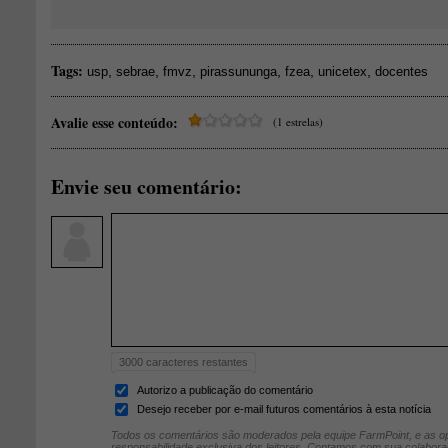
Tags:
,
,
,
,
,
,
usp
sebrae
fmvz
pirassununga
fzea
unicetex
docentes
Avalie esse conteúdo:
(1 estrelas)
Envie seu comentário:
3000
caracteres restantes
Autorizo a publicação do comentário
Desejo receber por e-mail futuros comentários à esta notícia
Todos os comentários são moderados pela equipe FarmPoint, e as op
responsabilidade exclusiva dos leitores. Contamos com sua colabora