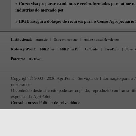
» Curso visa preparar estudantes e recém-formados para atuar no
indústrias do mercado pet
» IBGE assegura dotação de recursos para o Censo Agropecuário
Institucional:
Anuncie
|
Entre em contato
|
Assine nossas Newsletters
Rede AgriPoint:
MilkPoint
|
MilkPoint PT
|
CaféPoint
|
FarmPoint
|
Nossa M
Parceiro:
BeefPoint
Copyright © 2000 - 2026 AgriPoint - Serviços de Informação para o A
reservados
O conteúdo deste site não pode ser copiado, reproduzido ou transmi
expresso da AgriPoint.
Consulte nossa Política de privacidade