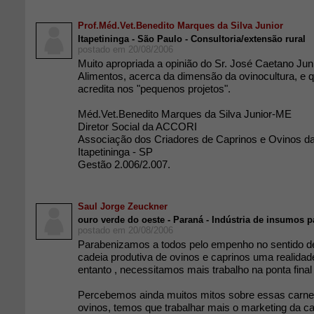
Prof.Méd.Vet.Benedito Marques da Silva Junior
Itapetininga - São Paulo - Consultoria/extensão rural
postado em 20/08/2006
Muito apropriada a opinião do Sr. José Caetano Juni
Alimentos, acerca da dimensão da ovinocultura, e q
acredita nos "pequenos projetos".
Méd.Vet.Benedito Marques da Silva Junior-ME
Diretor Social da ACCORI
Associação dos Criadores de Caprinos e Ovinos d
Itapetininga - SP
Gestão 2.006/2.007.
Saul Jorge Zeuckner
ouro verde do oeste - Paraná - Indústria de insumos 
postado em 20/08/2006
Parabenizamos a todos pelo empenho no sentido de
cadeia produtiva de ovinos e caprinos uma realidade 
entanto , necessitamos mais trabalho na ponta final
Percebemos ainda muitos mitos sobre essas carnes
ovinos, temos que trabalhar mais o marketing da ca