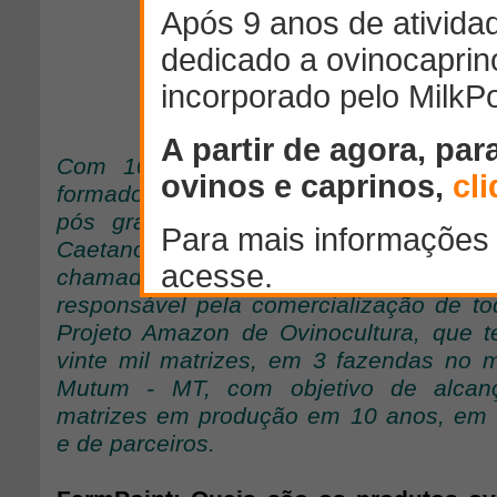
Com 10 anos de experiência no mer
formado em administração de empres
pós graduação em Finanças pela FG
Caetano Junior, ou simplesmente Junior,
chamado, é diretor executivo da Nova A
responsável pela comercialização de t
Projeto Amazon de Ovinocultura, que 
vinte mil matrizes, em 3 fazendas no 
Mutum - MT, com objetivo de alcanç
matrizes em produção em 10 anos, em 
e de parceiros.