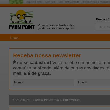
Rede AgriPoint:
MilkPoint
MilkPoint Mercado
Inteligência de Mercado
Buscar Co
Home
Receba nossa newsletter
É só se cadastrar!
Você recebe em primeira mão 
conteúdo publicado, além de outras novidades, d
mail.
E é de graça.
Cadeia Produtiva
>
Entrevistas
Você está em: