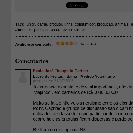
Tags:
,
,
,
,
,
,
,
junior
carne
produto
linha
consumidor
producao
animais
q
,
,
,
,
alimentos
principal
preco
ovina
diretor
Avalie esse conteúdo:
(4 estrelas)
Comentários
Paulo José Theophilo Gertner
Lauro de Freitas - Bahia - Médico Veterinário
postado em 31/07/2006
Tocar nesse assunto, e de vital importância, não da
"viajando", em carneiros de R$1.000.000,00.
Muito se fala e não vejo sinergismo entre os elos 
Point, Capritec e grupos de discussão são o camin
entidades de classe tem que participar de forma c
ocorre hoje as energias ficam dispersas e perde-se
Reflitam no exemplo da NZ.