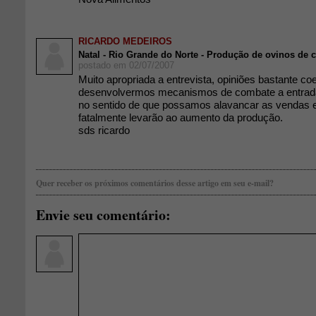
RICARDO MEDEIROS
Natal - Rio Grande do Norte - Produção de ovinos de c
postado em 02/07/2007
Muito apropriada a entrevista, opiniões bastante co
desenvolvermos mecanismos de combate a entrada
no sentido de que possamos alavancar as vendas 
fatalmente levarão ao aumento da produção.
sds ricardo
Quer receber os próximos comentários desse artigo em seu e-mail?
Envie seu comentário: