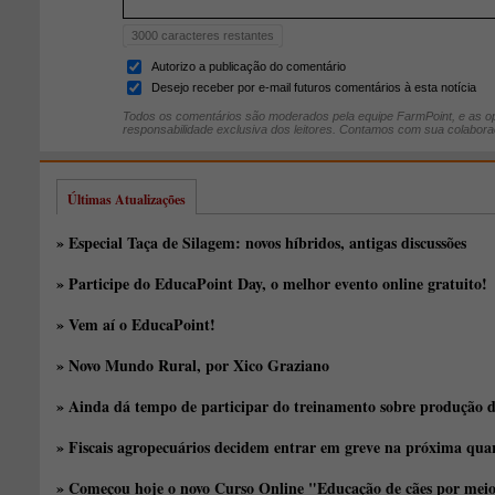
3000
caracteres restantes
Autorizo a publicação do comentário
Desejo receber por e-mail futuros comentários à esta notícia
Todos os comentários são moderados pela equipe FarmPoint, e as op
responsabilidade exclusiva dos leitores. Contamos com sua colabora
Últimas Atualizações
» Especial Taça de Silagem: novos híbridos, antigas discussões
» Participe do EducaPoint Day, o melhor evento online gratuito!
» Vem aí o EducaPoint!
» Novo Mundo Rural, por Xico Graziano
» Ainda dá tempo de participar do treinamento sobre produção d
» Fiscais agropecuários decidem entrar em greve na próxima quar
» Começou hoje o novo Curso Online "Educação de cães por meio 