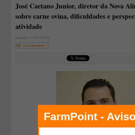
José Caetano Junior, diretor da Nova Ali
sobre carne ovina, dificuldades e perspec
atividade
postado em 31/07/2006
11 comentários