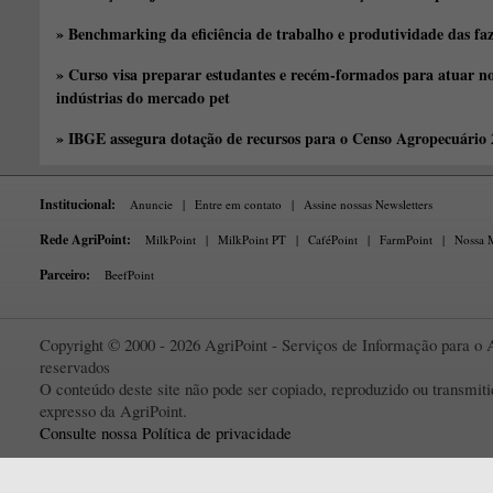
» Benchmarking da eficiência de trabalho e produtividade das fa
» Curso visa preparar estudantes e recém-formados para atuar no
indústrias do mercado pet
» IBGE assegura dotação de recursos para o Censo Agropecuário
Institucional:
Anuncie
|
Entre em contato
|
Assine nossas Newsletters
Rede AgriPoint:
MilkPoint
|
MilkPoint PT
|
CaféPoint
|
FarmPoint
|
Nossa M
Parceiro:
BeefPoint
Copyright © 2000 - 2026 AgriPoint - Serviços de Informação para o A
reservados
O conteúdo deste site não pode ser copiado, reproduzido ou transmi
expresso da AgriPoint.
Consulte nossa Política de privacidade