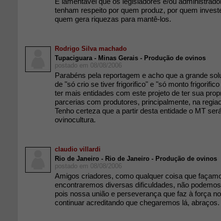
É lamentável que os legisladores e/ou administrado
tenham respeito por quem produz, por quem investe
quem gera riquezas para mantê-los.
Rodrigo Silva machado
Tupaciguara - Minas Gerais - Produção de ovinos
postado em 08/08/2006
Parabéns pela reportagem e acho que a grande sol
de "só crio se tiver frigorifico" e "só monto frigorific
ter mais entidades com este projeto de ter sua prop
parcerias com produtores, principalmente, na regiao
Tenho certeza que a partir desta entidade o MT se
ovinocultura.
claudio villardi
Rio de Janeiro - Rio de Janeiro - Produção de ovinos
postado em 08/08/2006
Amigos criadores, como qualquer coisa que façam
encontraremos diversas dificuldades, não podemo
pois nossa união e perseverança que faz à força 
continuar acreditando que chegaremos lá, abraços.