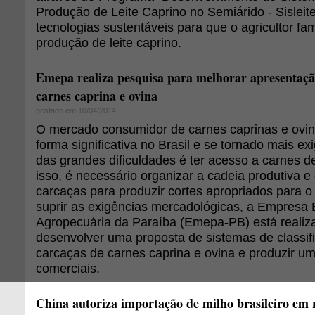
Produção de Leite Caprino no Semiárido - Sisleite
tecnologias sustentáveis para que o agricultor fami
produção de leite caprino.
Emepa realiza pesquisa para melhorar apresentaçã
carnes caprina e ovina
postado em 10/04/2014
O mercado consumidor de carnes caprinas e ovi
forma significativa no Brasil e se tornado mais e
das grandes dificuldades é ter acesso a carnes d
isso, é necessário organizar a cadeia produtiva e 
carcaças para produzir cortes apropriados para 
suprir as exigências mercadológicas, a Empresa
Agropecuária da Paraíba (Emepa-PB) está realiz
desenvolver uma proposta de sistemas de classifi
carcaças de carnes caprina e ovina e produzir u
comerciais.
China autoriza importação de milho brasileiro em