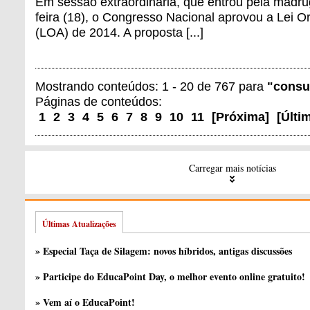
Em sessão extraordinária, que entrou pela madru
feira (18), o Congresso Nacional aprovou a Lei O
(LOA) de 2014. A proposta [...]
Mostrando conteúdos: 1 - 20 de 767 para
"consu
Páginas de conteúdos:
1
2
3
4
5
6
7
8
9
10
11
[
Próxima
]
[
Últi
Carregar mais notícias
Últimas Atualizações
» Especial Taça de Silagem: novos híbridos, antigas discussões
» Participe do EducaPoint Day, o melhor evento online gratuito!
» Vem aí o EducaPoint!