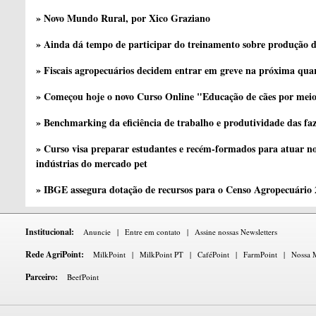
» Novo Mundo Rural, por Xico Graziano
» Ainda dá tempo de participar do treinamento sobre produção d
» Fiscais agropecuários decidem entrar em greve na próxima quar
» Começou hoje o novo Curso Online "Educação de cães por meio 
» Benchmarking da eficiência de trabalho e produtividade das fa
» Curso visa preparar estudantes e recém-formados para atuar no
indústrias do mercado pet
» IBGE assegura dotação de recursos para o Censo Agropecuário
Institucional:
Anuncie
|
Entre em contato
|
Assine nossas Newsletters
Rede AgriPoint:
MilkPoint
|
MilkPoint PT
|
CaféPoint
|
FarmPoint
|
Nossa M
Parceiro:
BeefPoint