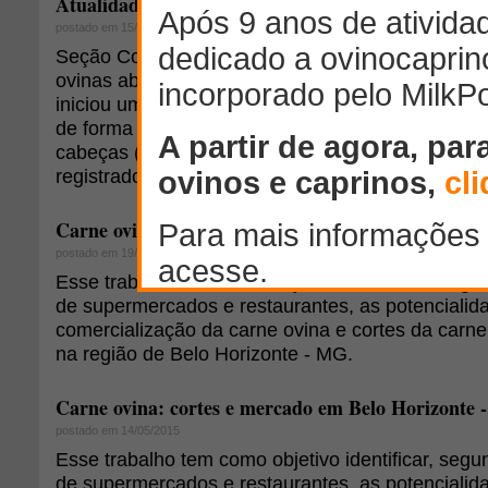
Atualidades e perspectivas para o mercado domésti
postado em 15/07/2015
Seção Conjuntura de Mercado: "Após o registro d
ovinas abatidas em 2009, o volume de abates sob
iniciou um processo sistemático de queda que per
de forma que o ano de 2014 fechou com um volume
cabeças (barras em azul, valores à esquerda) - o
registrado nos últimos 10 anos", por Daniel de Ar
Carne ovina: cortes e mercado em Belo Horizonte -
postado em 19/05/2015
Esse trabalho tem como objetivo identificar, seg
de supermercados e restaurantes, as potencialida
comercialização da carne ovina e cortes da carn
na região de Belo Horizonte - MG.
Carne ovina: cortes e mercado em Belo Horizonte -
postado em 14/05/2015
Esse trabalho tem como objetivo identificar, seg
de supermercados e restaurantes, as potencialida