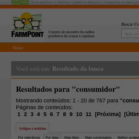
Rede AgriPoint:
MilkPoint
MilkPoint Mercado
Inteligência de Mercado
Buscar Co
Home
Resultado da busca
Você está em:
Resultados para "consumidor"
Mostrando conteúdos: 1 - 20 de 767 para
"consu
Páginas de conteúdos:
1
2
3
4
5
6
7
8
9
10
11
[
Próxima
]
[
Últi
Artigos e notícias
Por relevância
Por data
Mais lidos
Mais comentados
Melhor avalia