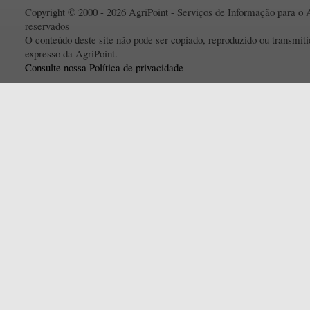
Copyright © 2000 - 2026 AgriPoint - Serviços de Informação para o A
reservados
O conteúdo deste site não pode ser copiado, reproduzido ou transmi
expresso da AgriPoint.
Consulte nossa Política de privacidade