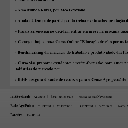
» Novo Mundo Rural, por Xico Graziano
» Ainda dá tempo de participar do treinamento sobre produção d
» Fiscais agropecuários decidem entrar em greve na próxima quar
» Começou hoje o novo Curso Online "Educação de cães por meio 
» Benchmarking da eficiência de trabalho e produtividade das fa
» Curso visa preparar estudantes e recém-formados para atuar no
indústrias do mercado pet
» IBGE assegura dotação de recursos para o Censo Agropecuário
Institucional:
Anuncie
|
Entre em contato
|
Assine nossas Newsletters
Rede AgriPoint:
MilkPoint
|
MilkPoint PT
|
CaféPoint
|
FarmPoint
|
Nossa M
Parceiro:
BeefPoint