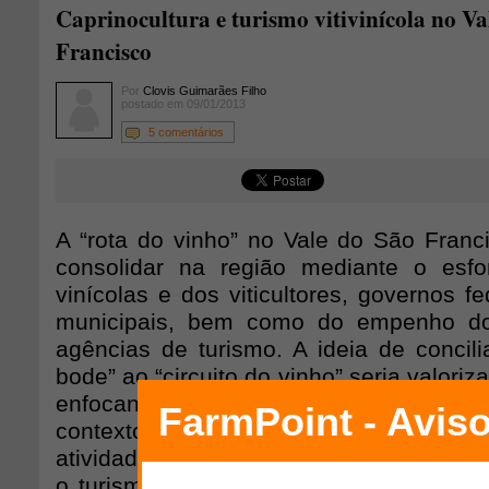
Caprinocultura e turismo vitivinícola no Va
Francisco
Por
Clovis Guimarães Filho
postado em 09/01/2013
5 comentários
A “rota do vinho” no Vale do São Fran
consolidar na região mediante o esfo
vinícolas e dos viticultores, governos fe
municipais, bem como do empenho 
agências de turismo. A ideia de concili
bode” ao “circuito do vinho” seria valoriza
enfocando a atividade em toda a 
contexto e de suas potencialidades. 
atividade realmente oferece enorme pote
o turismo vinculado a interesses técnic