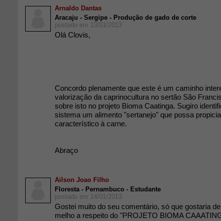
Arnaldo Dantas
Aracaju - Sergipe - Produção de gado de corte
postado em 13/01/2013
Olá Clovis,
Concordo plenamente que este é um caminho inter
valorização da caprinocultura no sertão São Fran
sobre isto no projeto Bioma Caatinga. Sugiro identifi
sistema um alimento "sertanejo" que possa propici
característico à carne.
Abraço
Ailson Joao Filho
Floresta - Pernambuco - Estudante
postado em 14/01/2013
Gostei muito do seu comentário, só que gostaria d
melho a respeito do "PROJETO BIOMA CAAATING