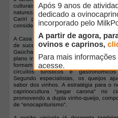
culturais, ecológicos e de lazer. E
natureza já vem sendo desenvolvida
Carirí paraibano, onde o agroecotur
considerado uma alternativa econômica 
A Casa da Ovelha, no Rio Grande do Sul
de sucesso. Inserida na rota turística 
Gaúcha, recebe anualmente milhares d
plano internacional o queijo de leite de 
formam um par constante, quase ind
circuitos turísticos e gastronômic
Segundo especialistas, os queijos aj
sabor dos vinhos. A estratégia para o n
caprinocultura “pegar carona” no ci
promovendo a dupla vinho-queijo, com
de “enocapriturismo”.
A região vinícola já desponta també