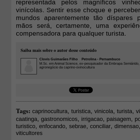
representada pelos magníficos vinh
vinícolas. Sentir esse choque e percebe
mundos aparentemente tão díspares 
mãos será, certamente, uma experiê
compensadora para qualquer turista.
Saiba mais sobre o autor desse conteúdo
Clovis Guimarães Filho
Petrolina - Pernambuco
M.Sc. em Animal Science, ex-pesquisador da Embrapa Semiárido,
agronegócio da caprino-ovinocultura
Tags:
,
,
,
,
caprinocultura
turistica
vinicola
turista
v
,
,
,
,
caatinga
gastronomicos
irrigacao
paisagem
p
,
,
,
,
turistico
enfocando
sebrae
conciliar
dimensao
viticultores