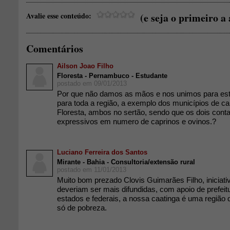
Avalie esse conteúdo:
(e seja o primeiro a 
Comentários
Ailson Joao Filho
Floresta - Pernambuco - Estudante
postado em 09/01/2013
Por que não damos as mãos e nos unimos para est
para toda a região, a exemplo dos municípios de c
Floresta, ambos no sertão, sendo que os dois co
expressivos em numero de caprinos e ovinos.?
Luciano Ferreira dos Santos
Mirante - Bahia - Consultoria/extensão rural
postado em 11/01/2013
Muito bom prezado Clovis Guimarães Filho, iniciat
deveriam ser mais difundidas, com apoio de prefeit
estados e federais, a nossa caatinga é uma região 
só de pobreza.