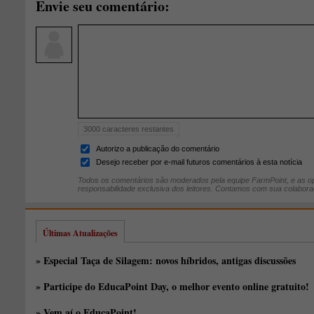
Envie seu comentário:
3000
caracteres restantes
Autorizo a publicação do comentário
Desejo receber por e-mail futuros comentários à esta notícia
Todos os comentários são moderados pela equipe FarmPoint, e as op
responsabilidade exclusiva dos leitores. Contamos com sua colabora
Últimas Atualizações
» Especial Taça de Silagem: novos híbridos, antigas discussões
» Participe do EducaPoint Day, o melhor evento online gratuito!
» Vem aí o EducaPoint!