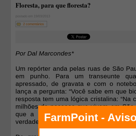
Floresta, para que floresta?
postado em 19/03/2013
2 comentários
Por Dal Marcondes*
Um repórter anda pelas ruas de São Pa
em punho. Para um transeunte qua
apressado, de gravata e com o notebo
lança a pergunta: “Você sabe em que bi
resposta tem uma lógica cristalina: “Na 
milhões de pessoas que vivem em São
que a região onde a cidade fincou s
verdade, um pedaço do bioma da Mata At