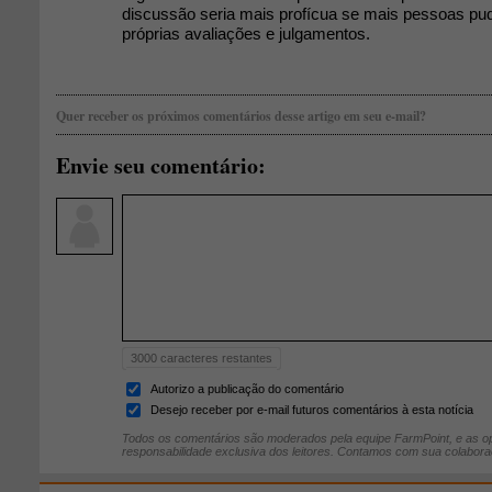
discussão seria mais profícua se mais pessoas p
próprias avaliações e julgamentos.
Quer receber os próximos comentários desse artigo em seu e-mail?
Envie seu comentário:
3000
caracteres restantes
Autorizo a publicação do comentário
Desejo receber por e-mail futuros comentários à esta notícia
Todos os comentários são moderados pela equipe FarmPoint, e as op
responsabilidade exclusiva dos leitores. Contamos com sua colabora