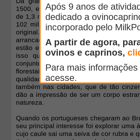
Da grande floresta encontrada pelos 
1500, e que cobria 15% do território br
de 1,3 milhão de quilômetros quadrados
102 mil quilômetros quadrados, ou ce
original. Assim como a Mata Atlântic
arrancada da paisagem, outros biomas b
estão em risco pelo avanço da ocupaç
isso que o país precisa de um Códi
conjunto de leis que garanta a pres
florestais e de biomas importantes
qualidade ambiental não apenas nas á
também nas cidades, que de tão cinzen
dão a impressão de ser um corpo estra
natureza.
Quando os portugueses chegaram ao Bras
seu principal interesse foi explorar uma 
cujo caule sai uma seiva de cor rubra e 