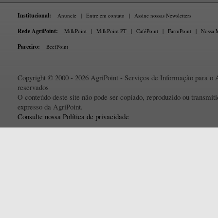
Institucional:
Anuncie
|
Entre em contato
|
Assine nossas Newsletters
Rede AgriPoint:
MilkPoint
|
MilkPoint PT
|
CaféPoint
|
FarmPoint
|
Nossa M
Parceiro:
BeefPoint
Copyright © 2000 - 2026 AgriPoint - Serviços de Informação para o A
reservados
O conteúdo deste site não pode ser copiado, reproduzido ou transmi
expresso da AgriPoint.
Consulte nossa Política de privacidade