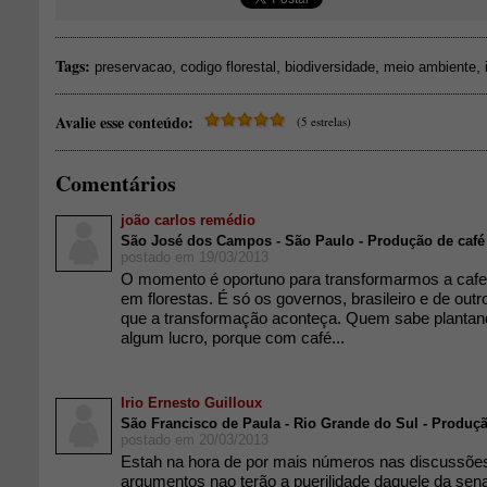
Tags:
,
,
,
,
preservacao
codigo florestal
biodiversidade
meio ambiente
Avalie esse conteúdo:
(5 estrelas)
Comentários
joão carlos remédio
São José dos Campos - São Paulo - Produção de café
postado em 19/03/2013
O momento é oportuno para transformarmos a cafe
em florestas. É só os governos, brasileiro e de out
que a transformação aconteça. Quem sabe plantan
algum lucro, porque com café...
Irio Ernesto Guilloux
São Francisco de Paula - Rio Grande do Sul - Produç
postado em 20/03/2013
Estah na hora de por mais números nas discussõe
argumentos nao terão a puerilidade daquele da sena