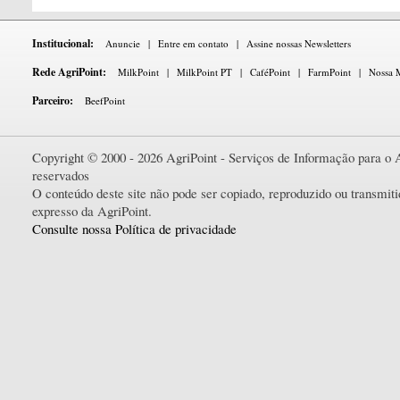
Institucional:
Anuncie
|
Entre em contato
|
Assine nossas Newsletters
Rede AgriPoint:
MilkPoint
|
MilkPoint PT
|
CaféPoint
|
FarmPoint
|
Nossa M
Parceiro:
BeefPoint
Copyright © 2000 - 2026 AgriPoint - Serviços de Informação para o A
reservados
O conteúdo deste site não pode ser copiado, reproduzido ou transmi
expresso da AgriPoint.
Consulte nossa Política de privacidade