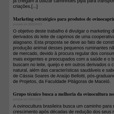
já chegam a utilizar caminhões pipa para transpo
criações.[...]
Marketing estratégico para produtos de ovinocaprin
postado em 30/01/2015
O objetivo deste trabalho é divulgar o marketing 
derivados do leite de caprinos de uma cooperativ
alagoano. Esta proposta se deve ao fato de cons
produção animal desses pequenos ruminantes n
de mercado, devido à procura regular dos consu
mais exigentes e preocupados com a saúde e o be
buscam no leite, queijo e em outros derivados o 
natural, além das características saudáveis e sab
de Cássia Soares de Araújo Bellotti, pós-gradua
de Projetos, da Faculdade Pitágoras de Maceió.
Grupo técnico busca a melhoria da ovinocultura n
postado em 30/01/2015
A ovinocultura brasileira busca um caminho para 
crescimento após décadas de redução dos seus 