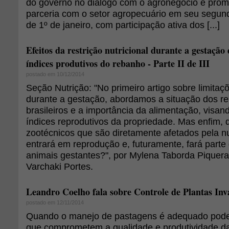
do governo no diálogo com o agronegócio e prom
parceria com o setor agropecuário em seu segund
de 1º de janeiro, com participação ativa dos [...]
Efeitos da restrição nutricional durante a gestação 
índices produtivos do rebanho - Parte II de III
postado em 10/12/2014
Seção Nutrição: "No primeiro artigo sobre limitaçõ
durante a gestação, abordamos a situação dos r
brasileiros e a importância da alimentação, visa
índices reprodutivos da propriedade. Mas enfim, 
zootécnicos que são diretamente afetados pela n
entrará em reprodução e, futuramente, fará parte
animais gestantes?", por Mylena Taborda Piquera
Varchaki Portes.
Leandro Coelho fala sobre Controle de Plantas In
postado em 12/11/2014
Quando o manejo de pastagens é adequado pode
que comprometem a qualidade e produtividade d