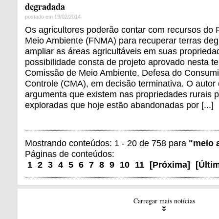
degradada
postado em 19/02/2014
Os agricultores poderão contar com recursos do
Meio Ambiente (FNMA) para recuperar terras de
ampliar as áreas agricultáveis em suas proprieda
possibilidade consta de projeto aprovado nesta ter
Comissão de Meio Ambiente, Defesa do Consumid
Controle (CMA), em decisão terminativa. O autor
argumenta que existem nas propriedades rurais p
exploradas que hoje estão abandonadas por [...]
Mostrando conteúdos: 1 - 20 de 758 para
"meio 
Páginas de conteúdos:
1
2
3
4
5
6
7
8
9
10
11
[
Próxima
]
[
Últi
Carregar mais notícias