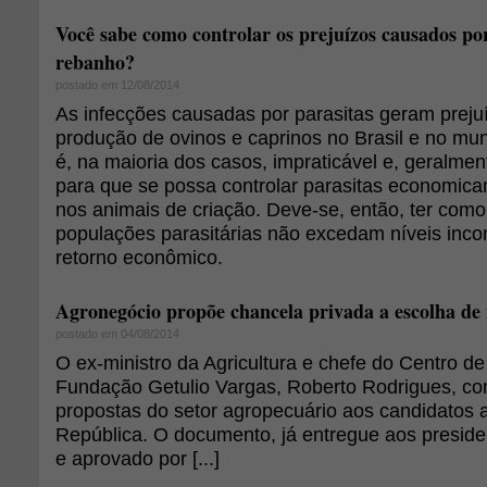
Você sabe como controlar os prejuízos causados po
rebanho?
postado em 12/08/2014
As infecções causadas por parasitas geram preju
produção de ovinos e caprinos no Brasil e no mu
é, na maioria dos casos, impraticável e, geralmen
para que se possa controlar parasitas economic
nos animais de criação. Deve-se, então, ter com
populações parasitárias não excedam níveis inc
retorno econômico.
Agronegócio propõe chancela privada a escolha de 
postado em 04/08/2014
O ex-ministro da Agricultura e chefe do Centro d
Fundação Getulio Vargas, Roberto Rodrigues, co
propostas do setor agropecuário aos candidatos 
República. O documento, já entregue aos presiden
e aprovado por [...]