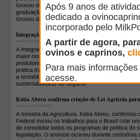
Grosso do Sul, Fiocruz, pelo Instituto Butantã e 
graduação de doenças infecciosas da Universida
Grosso do Sul.
Integração Lavoura Pecuária
postado em 04/05/2015
A Integração Lavoura Pecuária vem ganhando im
maior nos projetos de pecuária de corte e de leit
produtores estão adotando este sistema. Os bene
prática traz ao sistema de produção como um to
a rentabilidade dos projetos, com uma vantagem 
sustentabilidade do negócio.
Kátia Abreu confirma criação de Lei Agrícola para
postado em 28/04/2015
A ministra da Agricultura, Kátia Abreu, confirmou
Federal iniciou os trabalhos para o Brasil criar um
de consolidar todos os programas de politica do 
legislação. O anúncio ocorreu durante cerimônia d