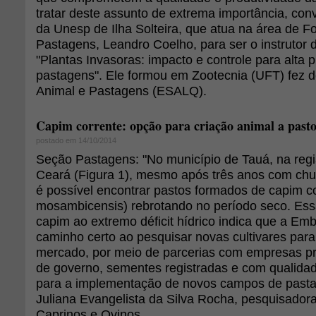
tratar deste assunto de extrema importância, con
da Unesp de Ilha Solteira, que atua na área de Fo
Pastagens, Leandro Coelho, para ser o instrutor 
"Plantas Invasoras: impacto e controle para alta 
pastagens". Ele formou em Zootecnia (UFT) fez 
Animal e Pastagens (ESALQ).
Capim corrente: opção para criação animal a past
postado em 14/10/2014
Seção Pastagens: "No município de Tauá, na reg
Ceará (Figura 1), mesmo após três anos com chu
é possível encontrar pastos formados de capim c
mosambicensis) rebrotando no período seco. Essa
capim ao extremo déficit hídrico indica que a Em
caminho certo ao pesquisar novas cultivares para 
mercado, por meio de parcerias com empresas p
de governo, sementes registradas e com qualidade 
para a implementação de novos campos de pastag
Juliana Evangelista da Silva Rocha, pesquisado
Caprinos e Ovinos.