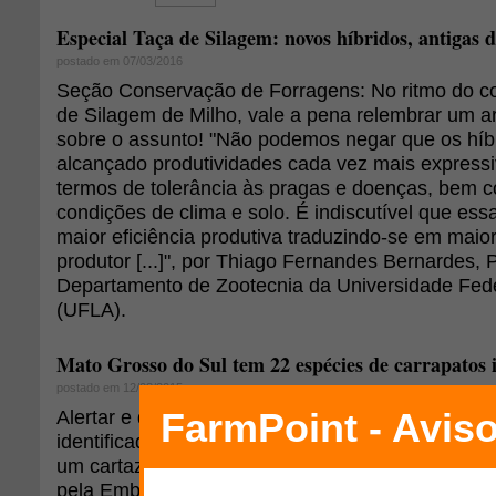
Especial Taça de Silagem: novos híbridos, antigas d
postado em 07/03/2016
Seção Conservação de Forragens: No ritmo do co
de Silagem de Milho, vale a pena relembrar um a
sobre o assunto! "Não podemos negar que os híb
alcançado produtividades cada vez mais express
termos de tolerância às pragas e doenças, bem 
condições de clima e solo. É indiscutível que es
maior eficiência produtiva traduzindo-se em maior
produtor [...]", por Thiago Fernandes Bernardes, 
Departamento de Zootecnia da Universidade Fede
(UFLA).
Mato Grosso do Sul tem 22 espécies de carrapatos i
postado em 12/08/2015
Alertar e divulgar à população sobre as 22 espéci
identificadas em Mato Grosso do Sul, até o momen
um cartaz - produzido a partir de informações do
pela Embrapa Gado de Corte, Fundect, Universi