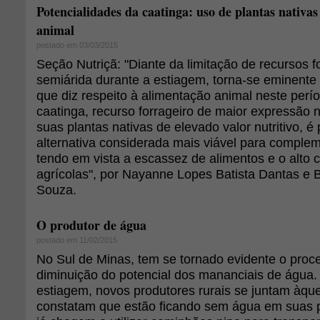
Potencialidades da caatinga: uso de plantas nativa
animal
postado em 03/03/2015
Seção Nutriçã: "Diante da limitação de recursos f
semiárida durante a estiagem, torna-se eminent
que diz respeito à alimentação animal neste perí
caatinga, recurso forrageiro de maior expressão 
suas plantas nativas de elevado valor nutritivo, é
alternativa considerada mais viável para complem
tendo em vista a escassez de alimentos e o alto 
agrícolas", por Nayanne Lopes Batista Dantas e B
Souza.
O produtor de água
postado em 11/02/2015
No Sul de Minas, tem se tornado evidente o proc
diminuição do potencial dos mananciais de água
estiagem, novos produtores rurais se juntam àque
constatam que estão ficando sem água em suas p