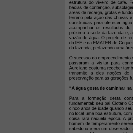
estrutura do viveiro de café. 
bacias de contenção, subsolage
áreas de recarga, grotas e fundo
terreno pela ação das chuvas e
construídas para oferecer águ
acompanhar os resultados do e
próximo à sede da fazenda e, a
vazão de água. O projeto de re
do IEF e da EMATER de Coqueira
da fazenda, perfazendo uma área
O sucesso do empreendimento ch
passaram a visitar para conhe
Aureliano costuma receber tamb
transmite a eles noções de 
preservação para as gerações fu
“A água gosta de caminhar na
Para a formação desta consc
fundamental: seu pai Clotário C
cinco anos de idade quando seu 
no local uma boa estrutura, com 
coisa rara naquela época. A pr
homem de temperamento sereno e
sabedoria e era um observador 