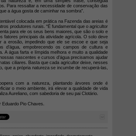
 da natureza e, em uma simples frase, conseguia
tos. Para ressaltar a necessidade de conservação das
 que a água gosta de caminhar na sombra”.
tentável colocada em prática na Fazenda das areias é
ros produtores rurais. “É fundamental que o agricultor
enta para ele os seus bens maiores, que são o solo e
s fatores principais da atividade agrícola. O solo deve
ar a erosão, impedindo que ele se escoe e que seja
sos d’água, empobrecendo os campos de cultura e
. A água farta e límpida melhora e muito a qualidade
nossas nascentes e cursos d’água precisamos ajudar
tas ciliares. Basta que cada agricultor deixe, nesses
ivo, que a própria natureza se incumbe de recuperá-las,
coopera com a natureza, plantando árvores onde é
ficiar o meio ambiente, irá elevar a qualidade de vida
liza Aureliano, com sabedoria de seu pai Clotário.
or Eduardo Pio Chaves.