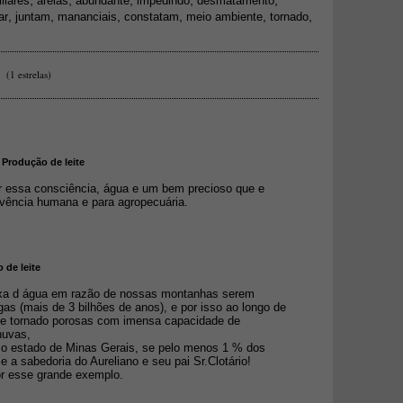
,
,
,
,
,
iliares
areias
abundante
impedindo
desmatamento
,
,
,
,
,
,
ar
juntam
mananciais
constatam
meio ambiente
tornado
(1 estrelas)
 Produção de leite
r essa consciência, água e um bem precioso que e
ivência humana e para agropecuária.
 de leite
xa d água em razão de nossas montanhas serem
as (mais de 3 bilhões de anos), e por isso ao longo de
e tornado porosas com imensa capacidade de
 chuvas,
o estado de Minas Gerais, se pelo menos 1 % dos
e a sabedoria do Aureliano e seu pai Sr.Clotário!
r esse grande exemplo.