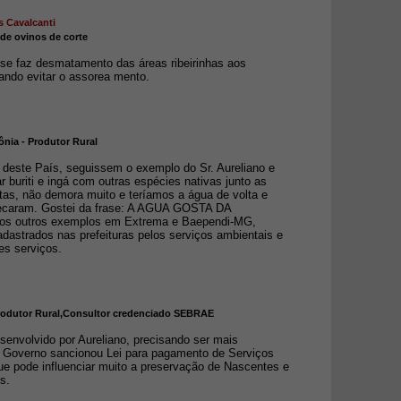
s Cavalcanti
e ovinos de corte
se faz desmatamento das áreas ribeirinhas aos
vando evitar o assorea mento.
nia - Produtor Rural
deste País, seguissem o exemplo do Sr. Aureliano e
tar buriti e ingá com outras espécies nativas junto as
tas, não demora muito e teríamos a água de volta e
ecaram. Gostei da frase: A AGUA GOSTA DA
s outros exemplos em Extrema e Baependi-MG,
adastrados nas prefeituras pelos serviços ambientais e
es serviços.
 Produtor Rural,Consultor credenciado SEBRAE
senvolvido por Aureliano, precisando ser mais
o Governo sancionou Lei para pagamento de Serviços
ue pode influenciar muito a preservação de Nascentes e
s.