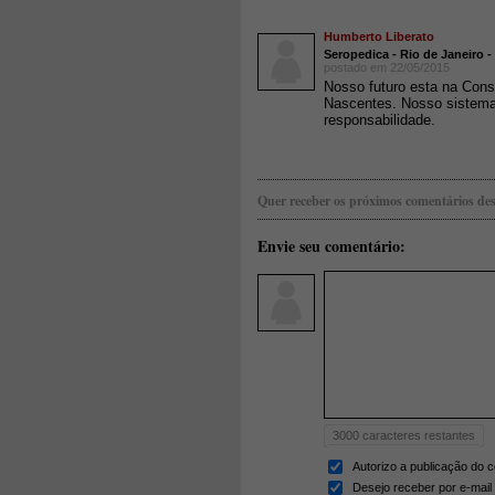
Humberto Liberato
Seropedica - Rio de Janeiro 
postado em 22/05/2015
Nosso futuro esta na Con
Nascentes. Nosso sistema 
responsabilidade.
Quer receber os próximos comentários des
Envie seu comentário:
3000
caracteres restantes
Autorizo a publicação do 
Desejo receber por e-mail 