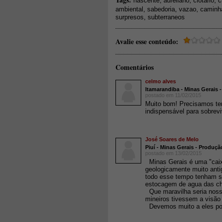
,
,
,
nascente
aureliano
clotario
c
,
,
,
ambiental
sabedoria
vazao
caminh
,
surpresos
subterraneos
Avalie esse conteúdo:
Comentários
celmo alves
Itamarandiba - Minas Gerais -
postado em 11/02/2015
Muito bom! Precisamos te
indispensável para sobrev
José Soares de Melo
Piuí - Minas Gerais - Produção
postado em 13/02/2015
Minas Gerais é uma "cai
geologicamente muito antig
todo esse tempo tenham s
estocagem de agua das
Que maravilha seria noss
mineiros tivessem a visão 
Devemos muito a eles po