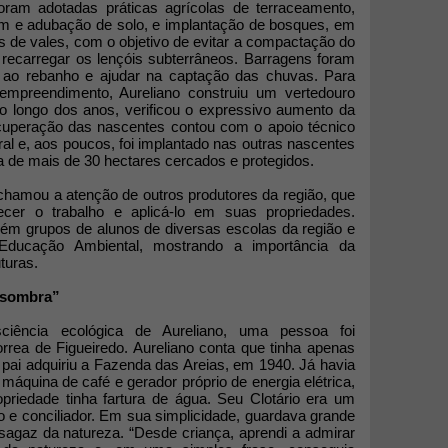
Foram adotadas práticas agrícolas de terraceamento,
m e adubação de solo, e implantação de bosques, em
s de vales, com o objetivo de evitar a compactação do
 recarregar os lençóis subterrâneos. Barragens foram
a ao rebanho e ajudar na captação das chuvas. Para
mpreendimento, Aureliano construiu um vertedouro
o longo dos anos, verificou o expressivo aumento da
cuperação das nascentes contou com o apoio técnico
l e, aos poucos, foi implantado nas outras nascentes
 de mais de 30 hectares cercados e protegidos.
amou a atenção de outros produtores da região, que
cer o trabalho e aplicá-lo em suas propriedades.
ém grupos de alunos de diversas escolas da região e
Educação Ambiental, mostrando a importância da
turas.
 sombra”
iência ecológica de Aureliano, uma pessoa foi
orrea de Figueiredo. Aureliano conta que tinha apenas
pai adquiriu a Fazenda das Areias, em 1940. Já havia
máquina de café e gerador próprio de energia elétrica,
opriedade tinha fartura de água. Seu Clotário era um
 conciliador. Em sua simplicidade, guardava grande
sagaz da natureza. “Desde criança, aprendi a admirar