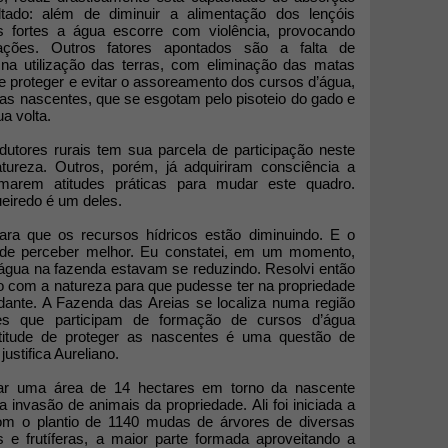
ado: além de diminuir a alimentação dos lençóis
 fortes a água escorre com violência, provocando
ações. Outros fatores apontados são a falta de
na utilização das terras, com eliminação das matas
e proteger e evitar o assoreamento dos cursos d’água,
das nascentes, que se esgotam pelo pisoteio do gado e
a volta.
utores rurais tem sua parcela de participação neste
ureza. Outros, porém, já adquiriram consciência a
omarem atitudes práticas para mudar este quadro.
eiredo é um deles.
ra que os recursos hídricos estão diminuindo. E o
ode perceber melhor. Eu constatei, em um momento,
água na fazenda estavam se reduzindo. Resolvi então
o com a natureza para que pudesse ter na propriedade
dante. A Fazenda das Areias se localiza numa região
tes que participam de formação de cursos d’água
titude de proteger as nascentes é uma questão de
justifica Aureliano.
rcar uma área de 14 hectares em torno da nascente
a invasão de animais da propriedade. Ali foi iniciada a
com o plantio de 1140 mudas de árvores de diversas
s e frutíferas, a maior parte formada aproveitando a