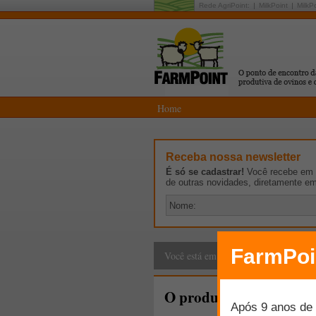
Rede AgriPoint:
MilkPoint
MilkP
Home
Receba nossa newsletter
É só se cadastrar!
Você recebe em p
de outras novidades, diretamente e
Cadeia Produtiva
>
E
Você está em:
O produtor de água