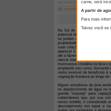
postado em 11/02/2015
6 comentários
No Sul de Minas, tem se torna
potencial dos mananciais de ág
se juntam àqueles que, surpre
propriedades. Muitos já chegam 
suas criações. Outros se apres
aparecer o leito seco do córreg
até a fazenda. Vão ficando na 
nascia tranquila na mina, esco
murmurava cristalina na bica e
ampliando seu curso, formando 
rastro invisível de benefícios
vegetação frondosa ao longo de
Alguns estudiosos da área ambi
no abastecimento de água na 
grande “esponja” para captaç
subterrâneos que, por sua vez
nesse sentido, é considerada 
desmatamento nos topos e nas
matas por pastagens e lavoura