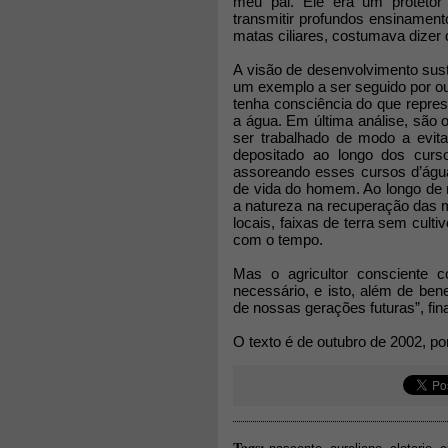
meu pai. Ele era um protetor
transmitir profundos ensinamen
matas ciliares, costumava dizer
A visão de desenvolvimento sus
um exemplo a ser seguido por out
tenha consciência do que repres
a água. Em última análise, são o
ser trabalhado de modo a evit
depositado ao longo dos cur
assoreando esses cursos d’água
de vida do homem. Ao longo de 
a natureza na recuperação das ma
locais, faixas de terra sem cult
com o tempo.
Mas o agricultor consciente 
necessário, e isto, além de bene
de nossas gerações futuras”, fina
O texto é de outubro de 2002, p
Tags: