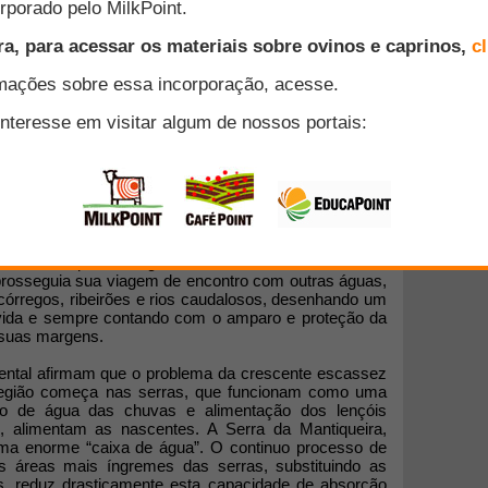
do evidente o processo acelerado de diminuição do
ua. Nesta época de estiagem, novos produtores rurais
sos, constatam que estão ficando sem água em suas
a utilizar caminhões pipa para transportar água para
sam em cavar cisternas e poços artesianos ao verem
o que, há pouco tempo, fazia a água chegar abundante
memória as cenas da época de infância quando a água
rria suave para o regato sob o frescor das árvores,
 prosseguia sua viagem de encontro com outras águas,
córregos, ribeirões e rios caudalosos, desenhando um
 à vida e sempre contando com o amparo e proteção da
 suas margens.
ental afirmam que o problema da crescente escassez
região começa nas serras, que funcionam como uma
ão de água das chuvas e alimentação dos lençóis
, alimentam as nascentes. A Serra da Mantiqueira,
uma enorme “caixa de água”. O continuo processo de
 áreas mais íngremes das serras, substituindo as
s, reduz drasticamente esta capacidade de absorção