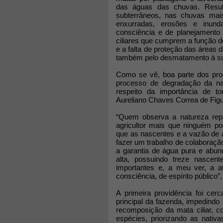
das águas das chuvas. Result
subterrâneos, nas chuvas mais
enxurradas, erosões e inund
consciência e de planejamento 
ciliares que cumprem a função d
e a falta de proteção das áreas 
também pelo desmatamento à su
Como se vê, boa parte dos prod
processo de degradação da nat
respeito da importância de t
Aureliano Chaves Correa de Figu
“Quem observa a natureza repa
agricultor mais que ninguém p
que as nascentes e a vazão de 
fazer um trabalho de colaboraçã
a garantia de água pura e abun
alta, possuindo treze nascen
importantes e, a meu ver, a a
consciência, de espírito público”, 
A primeira providência foi ce
principal da fazenda, impedindo 
recomposição da mata ciliar, 
espécies, priorizando as nativa