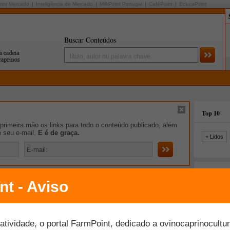
oint Mercado
Inteligência de Mercado
MilkPoint Portugal
CaféPoint
EducaPoint
Buscar Conteúdos
Top 10
rimeira mão os links para todo o conteúdo publicado, além
m seu e-mail.
E é de graça.
+ Lidos
spaço Aberto