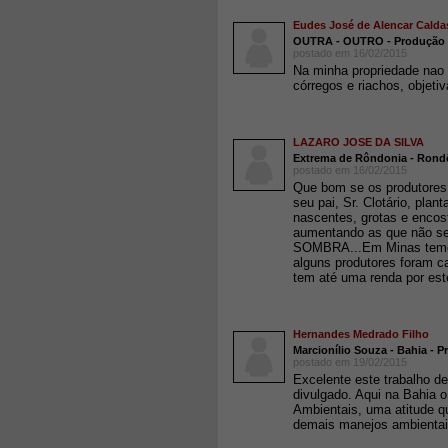
Eudes José de Alencar Calda
OUTRA - OUTRO - Produção d
postado em 16/02/2015
Na minha propriedade nao 
córregos e riachos, objeti
LAZARO JOSE DA SILVA
Extrema de Rôndonia - Rondô
postado em 16/02/2015
Que bom se os produtores 
seu pai, Sr. Clotário, plan
nascentes, grotas e encos
aumentando as que não s
SOMBRA...Em Minas temo
alguns produtores foram c
tem até uma renda por est
Hernandes Medrado Filho
Marcionílio Souza - Bahia -
postado em 19/02/2015
Excelente este trabalho de
divulgado. Aqui na Bahia 
Ambientais, uma atitude q
demais manejos ambientai