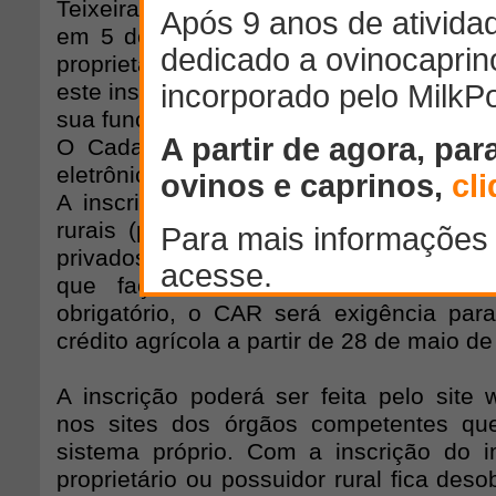
Teixeira, por entender que o prazo de 
em 5 de maio de 2015, não será sufic
proprietários possam declarar sua situa
este instrumento do novo código florestal
sua função.
O Cadastro Ambiental Rural (CAR) é o
eletrônico das informações ambientais d
A inscrição no CAR é obrigatória para
rurais (propriedades ou posses), sejam
privados, e áreas de povos e comunid
que façam uso coletivo do seu terr
obrigatório, o CAR será exigência pa
crédito agrícola a partir de 28 de maio d
A inscrição poderá ser feita pelo site 
nos sites dos órgãos competentes que
sistema próprio. Com a inscrição do 
proprietário ou possuidor rural fica deso