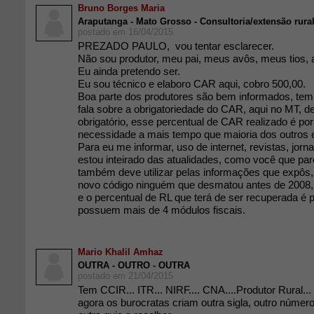
Bruno Borges Maria
Araputanga - Mato Grosso - Consultoria/extensão rura
postado em 16/04/2015
PREZADO PAULO, vou tentar esclarecer.
Não sou produtor, meu pai, meus avôs, meus tios, 
Eu ainda pretendo ser.
Eu sou técnico e elaboro CAR aqui, cobro 500,00.
Boa parte dos produtores são bem informados, tem
fala sobre a obrigatoriedade do CAR, aqui no MT, d
obrigatório, esse percentual de CAR realizado é por
necessidade a mais tempo que maioria dos outros 
Para eu me informar, uso de internet, revistas, jorn
estou inteirado das atualidades, como você que par
também deve utilizar pelas informações que expôs
novo código ninguém que desmatou antes de 2008, 
e o percentual de RL que terá de ser recuperada é 
possuem mais de 4 módulos fiscais.
Mario Khalil Amhaz
OUTRA - OUTRO - OUTRA
postado em 21/04/2015
Tem CCIR... ITR... NIRF.... CNA....Produtor Rural...
agora os burocratas criam outra sigla, outro númer