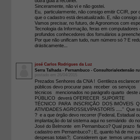
outra guia a recolher.
Sinceramente, não vi e não gostei.
Eu, particularmente, não consigo emitir CCIR, por 
que o cadastro está desatualizado. E, não consigo at
Vamos precisar, no futuro, de Agronomos com esp
Tecnologia da Informação, feras em computadores 
profundos conhecedores dos fomulários a preencher
Por que não unificam tudo, num número só ? E red
drásticamente...
josé Carlos Rodrigues da Luz
Serra Talhada - Pernambuco - Consultoria/extensão ru
postado em 26/04/2015
Prezados Senhores da CNA ! Gentileza esclarecer
públicos devo procurar para receber os serviços
técnicos mencionados no parágrafo quarto deste
PÚBLICO deverá OFERECER SUPORTE
TÉCNICO PARA INSCRIÇÃO DOS IMÓVEIS 
ATIVIDADES AGROSSILVIPASTORÍS ....." Que sup
? e a que órgão devo recorrer (Federal, Estadual ou
implantação do tal sistema aqui no semiárido do n
José do Belmonte em Pernambuco? Qual prazo fina
cadastro em Pernambuco? ; E, quanto há de me cu
despesas totais?; Considerem que temos uma pr