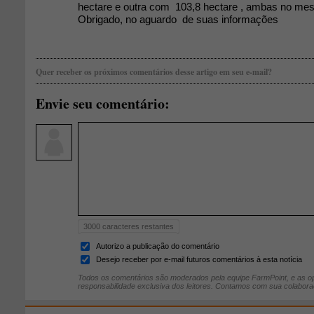
hectare e outra com 103,8 hectare , ambas no me
Obrigado, no aguardo de suas informações
Quer receber os próximos comentários desse artigo em seu e-mail?
Envie seu comentário:
3000
caracteres restantes
Autorizo a publicação do comentário
Desejo receber por e-mail futuros comentários à esta notícia
Todos os comentários são moderados pela equipe FarmPoint, e as op
responsabilidade exclusiva dos leitores. Contamos com sua colabora