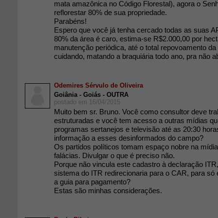
mata amazônica no Código Florestal), agora o Sen
reflorestar 80% de sua propriedade.
Parabéns!
Espero que você já tenha cercado todas as suas APP
80% da área é caro, estima-se R$2.000,00 por hecta
manutenção periódica, até o total repovoamento da 
cuidando, matando a braquiária todo ano, pra não a
Odemires Sérvulo de Oliveira
Goiânia - Goiás - OUTRA
postado em 16/04/2015
Muito bem sr. Bruno. Você como consultor deve tr
estruturadas e você tem acesso a outras mídias qu
programas sertanejos e televisão até as 20:30 hora
informação a esses desinformados do campo?
Os partidos políticos tomam espaço nobre na mídia
falácias. Divulgar o que é preciso não.
Porque não vincula este cadastro à declaração ITR
sistema do ITR redirecionaria para o CAR, para só e
a guia para pagamento?
Estas são minhas considerações.