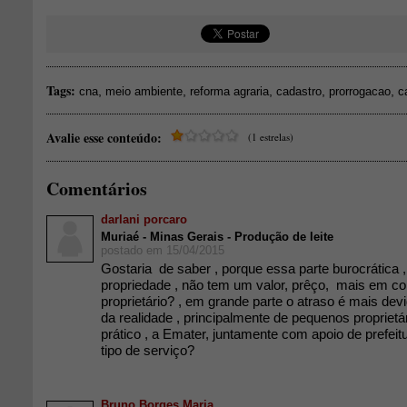
Tags:
,
,
,
,
,
cna
meio ambiente
reforma agraria
cadastro
prorrogacao
c
Avalie esse conteúdo:
(1 estrelas)
Comentários
darlani porcaro
Muriaé - Minas Gerais - Produção de leite
postado em 15/04/2015
Gostaria de saber , porque essa parte burocrática ,
propriedade , não tem um valor, prêço, mais em co
proprietário? , em grande parte o atraso é mais dev
da realidade , principalmente de pequenos propriet
prático , a Emater, juntamente com apoio de prefei
tipo de serviço?
Bruno Borges Maria