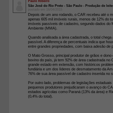
Paulo Ribeiro
São José do Rio Preto - São Paulo - Produção de leite
postado em 16/04/2015
Depois de um ano rodando, o CAR recebeu até o m
apenas 605 mil imóveis rurais, menos de 12% do tot
imóveis passíveis de cadastro, segundo dados do M
Ambiente (MMA).
Quando analisada a área cadastrada, o total chega 
passível. A diferença de percentuais indica que ho
entre grandes propriedades, com baixa adesão de 
O Mato Grosso, principal produtor de grãos e dono
bovino do país, já tem 92% de área cadastrada no 
grande estado em extensão, com históricos proble
fundiária e um dos líderes de desmatamento da Am
76% de sua área passível de cadastro inserida no 
Por outro lado, problemas de legislações estaduais
pequenos produtores prejudicaram o avanço do C
estados agrícolas como Paraná (13% da área) e Ri
(0,4% do total).