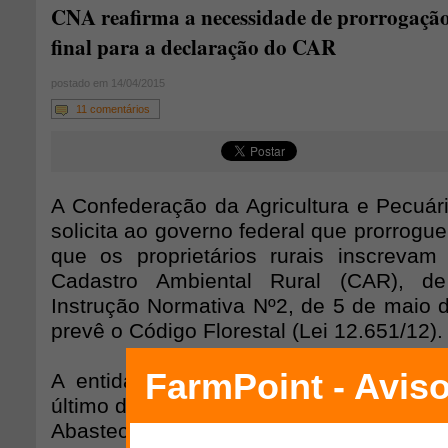
CNA reafirma a necessidade de prorrogaçã
final para a declaração do CAR
postado em 14/04/2015
11 comentários
A Confederação da Agricultura e Pecuári
solicita ao governo federal que prorrogue
que os proprietários rurais inscreva
Cadastro Ambiental Rural (CAR), 
Instrução Normativa Nº2, de 5 de maio 
prevê o Código Florestal (Lei 12.651/12).
A entidade firma sua posição em ofíc
último dia 9 de abril, às ministras da Agri
Abastecimento, Kátia Abreu e do Meio A