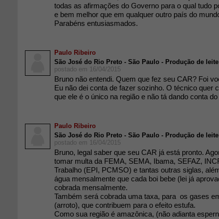
todas as afirmações do Governo para o qual tudo p
e bem melhor que em qualquer outro país do mun
Parabéns entusiasmados.
Paulo Ribeiro
São José do Rio Preto - São Paulo - Produção de leite
postado em 16/04/2015
Bruno não entendi. Quem que fez seu CAR? Foi vo
Eu não dei conta de fazer sozinho. O técnico quer 
que ele é o único na região e não tá dando conta do
Paulo Ribeiro
São José do Rio Preto - São Paulo - Produção de leite
postado em 16/04/2015
Bruno, legal saber que seu CAR já está pronto. Agor
tomar multa da FEMA, SEMA, Ibama, SEFAZ, INCRA
Trabalho (EPI, PCMSO) e tantas outras siglas, alé
água mensalmente que cada boi bebe (lei já aprova
cobrada mensalmente.
Também será cobrada uma taxa, para os gases emi
(arroto), que contribuem para o efeito estufa.
Como sua região é amazônica, (não adianta espern