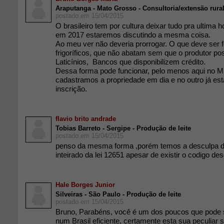
Araputanga - Mato Grosso - Consultoria/extensão rura
postado em 15/04/2015
O brasileiro tem por cultura deixar tudo pra ultima h
em 2017 estaremos discutindo a mesma coisa.
Ao meu ver não deveria prorrogar. O que deve ser fe
frigoríficos, que não abatam sem que o produtor p
Laticínios, Bancos que disponibilizem crédito.
Dessa forma pode funcionar, pelo menos aqui no M
cadastramos a propriedade em dia e no outro já est
inscrição.
flavio brito andrade
Tobias Barreto - Sergipe - Produção de leite
postado em 15/04/2015
penso da mesma forma ,porém temos a desculpa 
inteirado da lei 12651 apesar de existir o codigo de
Hale Borges Junior
Silveiras - São Paulo - Produção de leite
postado em 15/04/2015
Bruno, Parabéns, você é um dos poucos que pode s
num Brasil eficiente, certamente esta sua peculiar