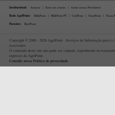
Institucional:
Anuncie
|
Entre em contato
|
Assine nossas Newsletters
Rede AgriPoint:
MilkPoint
|
MilkPoint PT
|
CaféPoint
|
FarmPoint
|
Nossa M
Parceiro:
BeefPoint
Copyright © 2000 - 2026 AgriPoint - Serviços de Informação para o A
reservados
O conteúdo deste site não pode ser copiado, reproduzido ou transmi
expresso da AgriPoint.
Consulte nossa Política de privacidade