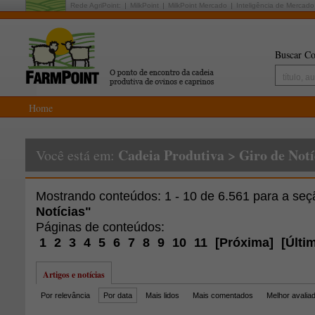
Rede AgriPoint:
MilkPoint
MilkPoint Mercado
Inteligência de Mercado
Buscar Co
Home
Cadeia Produtiva
>
Giro de Notí
Você está em:
Mostrando conteúdos: 1 - 10 de 6.561 para a se
Notícias"
Páginas de conteúdos:
1
2
3
4
5
6
7
8
9
10
11
[
Próxima
]
[
Últi
Artigos e notícias
Por relevância
Por data
Mais lidos
Mais comentados
Melhor avalia