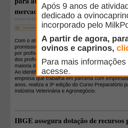
para atuar no agronegócio e nas indú
mercado pet
postado em 09/09/2015
Comente!!!
Com o atual momento de crescimento do mercado
promissor setor de agropecuária brasileiro, a d
por profissionais qualificados nessas áreas vêm
dos profissionais de medicina veterinária isso é 
maioria dos cursos ainda não prepara o estudant
Ao identificar essa lacuna, a Quiron Comunicaç
empresa que trabalha em parceria com empresas 
anos, realiza a 3º edição do Curso Preparatório 
Indústria Veterinária e Agronegócio.
IBGE assegura dotação de recursos 