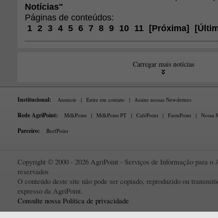
Notícias"
Páginas de conteúdos:
1
2
3
4
5
6
7
8
9
10
11
[
Próxima
]
[
Últi
Carregar mais notícias
Institucional:
Anuncie
|
Entre em contato
|
Assine nossas Newsletters
Rede AgriPoint:
MilkPoint
|
MilkPoint PT
|
CaféPoint
|
FarmPoint
|
Nossa M
Parceiro:
BeefPoint
Copyright © 2000 - 2026 AgriPoint - Serviços de Informação para o A
reservados
O conteúdo deste site não pode ser copiado, reproduzido ou transmi
expresso da AgriPoint.
Consulte nossa Política de privacidade