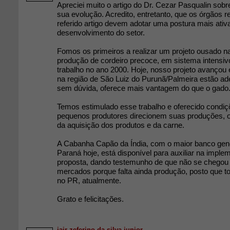
Apreciei muito o artigo do Dr. Cezar Pasqualin sobr
sua evolução. Acredito, entretanto, que os órgãos r
referido artigo devem adotar uma postura mais ativ
desenvolvimento do setor.
Fomos os primeiros a realizar um projeto ousado na
produção de cordeiro precoce, em sistema intensivo
trabalho no ano 2000. Hoje, nosso projeto avançou e
na região de São Luiz do Purunã/Palmeira estão ade
sem dúvida, oferece mais vantagem do que o gado
Temos estimulado esse trabalho e oferecido condiç
pequenos produtores direcionem suas produções, o
da aquisição dos produtos e da carne.
A Cabanha Capão da Índia, com o maior banco gené
Paraná hoje, está disponível para auxiliar na imple
proposta, dando testemunho de que não se chegou 
mercados porque falta ainda produção, posto que t
no PR, atualmente.
Grato e felicitações.
jair zeferino da silva junior