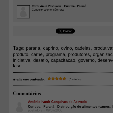
Cezar Amin Pasqualin
Curitiba - Paraná
Consultoria/extensão rural
Tags:
,
,
,
,
parana
caprino
ovino
cadeias
produtiva
,
,
,
,
produto
carne
programa
produtores
organiza
,
,
,
,
iniciativa
desafio
capacitacao
governo
desenv
fase
Avalie esse conteúdo:
(5 estrelas)
Comentários
Antônio Ivanir Gonçalves de Azevedo
Curitiba - Paraná - Distribuição de alimentos (carnes, l
postado em 09/07/2006