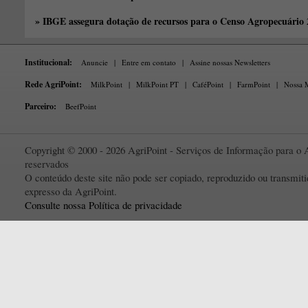
» IBGE assegura dotação de recursos para o Censo Agropecuário
Institucional:
Anuncie
|
Entre em contato
|
Assine nossas Newsletters
Rede AgriPoint:
MilkPoint
|
MilkPoint PT
|
CaféPoint
|
FarmPoint
|
Nossa M
Parceiro:
BeefPoint
Copyright © 2000 - 2026 AgriPoint - Serviços de Informação para o A
reservados
O conteúdo deste site não pode ser copiado, reproduzido ou transmi
expresso da AgriPoint.
Consulte nossa Política de privacidade