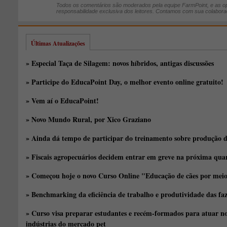
Todos os comentários são moderados pela equipe FarmPoint, e as op
responsabilidade exclusiva dos leitores. Contamos com sua colabora
Últimas Atualizações
» Especial Taça de Silagem: novos híbridos, antigas discussões
» Participe do EducaPoint Day, o melhor evento online gratuito!
» Vem aí o EducaPoint!
» Novo Mundo Rural, por Xico Graziano
» Ainda dá tempo de participar do treinamento sobre produção d
» Fiscais agropecuários decidem entrar em greve na próxima quar
» Começou hoje o novo Curso Online "Educação de cães por meio 
» Benchmarking da eficiência de trabalho e produtividade das fa
» Curso visa preparar estudantes e recém-formados para atuar no
indústrias do mercado pet