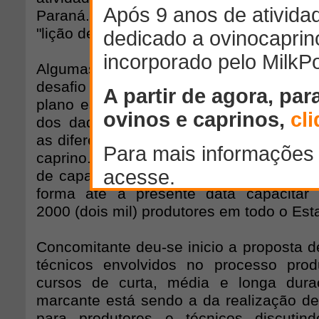
Paraná. Esta fase consideramos o verdad
"lição de casa".
Algumas regiões avançaram encarand
desafio como parte indispensável a
plano estratégico de ação. Na seqüênci
dos dados levantados, estabeleceu-se a
as diferentes etapas da constituição do 
caprino. Foi então que se deu início a 
de capacitação dos produtores rurais, po
forma até a presente data capacitar
2000 (dois mil) produtores em todo o Est
Concomitante deu-se inicio a proposta d
técnicos envolvidos no processo prod
cursos de curta, média e longa dura
marcante está sendo a da realização de
para produtores e técnicos discuti