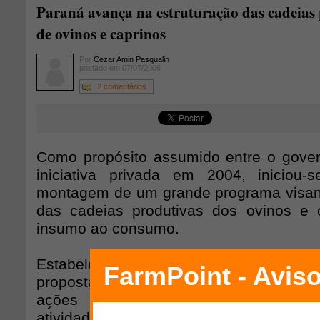
Paraná avança na estruturação das cadeias
de ovinos e caprinos
Por
Cezar Amin Pasqualin
postado em 07/07/2006
2 comentários
Como propósito assumido entre o gove
iniciativa privada em 2004, iniciou-
montagem de um grande programa visan
das cadeias produtivas dos ovinos e 
insumo ao consumo.
Estabelecidas as parcerias para o de
propostas deu-se ênfase, na fase inicial
ações voltadas a diagnosticar a re
atividades nas principais regiões produ