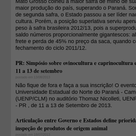
Mato Grosso colheu a maior safra de milho de sua 
maior produção do país, superando o Paraná. So
de segunda safra, o Estado passou a ser líder n
cultura. Porém, a posição superlativa serviu apen
peso à safra brasileira 2012/13, pois a superpro
saldo números proporcionalmente gigantescos: a
frete e perda de 45% no preço da saca, quando
fechamento do ciclo 2011/12.
PR: Simpósio sobre ovinocultura e caprinocultura 
11 a 13 de setembro
postado em 13/08/2013
Não fique de fora e faça a sua inscrição! O event
Universidade Estadual do Norte do Paraná - Ca
(UENP/CLM) no auditório Thomaz Nicolleti, UEN
- PR , de 11 a 13 de Setembro de 2013.
Articulação entre Governo e Estados define priorid
inspeção de produtos de origem animal
postado em 18/07/2013