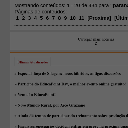
Mostrando conteúdos: 1 - 20 de 434 para
"paran
Páginas de conteúdos:
1
2
3
4
5
6
7
8
9
10
11
[
Próxima
]
[
Últi
Carregar mais notícias
Últimas Atualizações
» Especial Taça de Silagem: novos híbridos, antigas discussões
» Participe do EducaPoint Day, o melhor evento online gratuito!
» Vem aí o EducaPoint!
» Novo Mundo Rural, por Xico Graziano
» Ainda dá tempo de participar do treinamento sobre produção d
» Fiscais agropecuários decidem entrar em greve na próxima quar