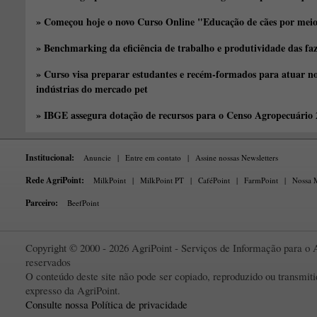
» Começou hoje o novo Curso Online "Educação de cães por meio 
» Benchmarking da eficiência de trabalho e produtividade das fa
» Curso visa preparar estudantes e recém-formados para atuar no
indústrias do mercado pet
» IBGE assegura dotação de recursos para o Censo Agropecuário
Institucional:
Anuncie
|
Entre em contato
|
Assine nossas Newsletters
Rede AgriPoint:
MilkPoint
|
MilkPoint PT
|
CaféPoint
|
FarmPoint
|
Nossa M
Parceiro:
BeefPoint
Copyright © 2000 - 2026 AgriPoint - Serviços de Informação para o A
reservados
O conteúdo deste site não pode ser copiado, reproduzido ou transmi
expresso da AgriPoint.
Consulte nossa Política de privacidade