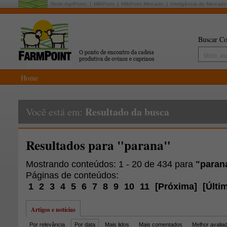
Rede AgriPoint:
MilkPoint
MilkPoint Mercado
Inteligência de Mercado
Buscar Co
Home
Resultado da busca
Você está em:
Resultados para "parana"
Mostrando conteúdos: 1 - 20 de 434 para
"paran
Páginas de conteúdos:
1
2
3
4
5
6
7
8
9
10
11
[
Próxima
]
[
Últi
Artigos e notícias
Por relevância
Por data
Mais lidos
Mais comentados
Melhor avalia