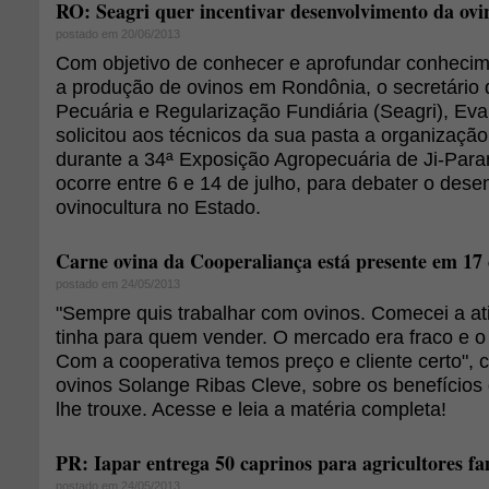
RO: Seagri quer incentivar desenvolvimento da ovi
postado em 20/06/2013
Com objetivo de conhecer e aprofundar conhecime
a produção de ovinos em Rondônia, o secretário d
Pecuária e Regularização Fundiária (Seagri), Ev
solicitou aos técnicos da sua pasta a organizaçã
durante a 34ª Exposição Agropecuária de Ji-Para
ocorre entre 6 e 14 de julho, para debater o des
ovinocultura no Estado.
Carne ovina da Cooperaliança está presente em 17
postado em 24/05/2013
"Sempre quis trabalhar com ovinos. Comecei a at
tinha para quem vender. O mercado era fraco e o
Com a cooperativa temos preço e cliente certo", 
ovinos Solange Ribas Cleve, sobre os benefícios
lhe trouxe. Acesse e leia a matéria completa!
PR: Iapar entrega 50 caprinos para agricultores fa
postado em 24/05/2013