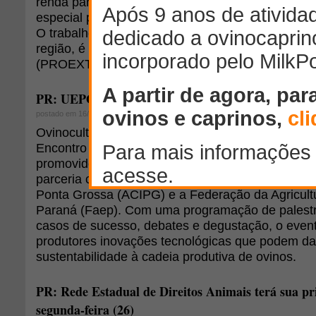
renda para pequenos e médios produtores, vem 
especial por meio do programa que chega até as 
O trabalho, realizado com o objetivo desenvolver
região, é financiado pelo Programa de Extensão U
(PROEXT) do Governo Federal.
PR: UEPG promove encontro de incentivo à ovinoc
postado em 16/04/2015
Ovinocultores de todo o País vão participar, em 8
Encontro Mercadológico de Incentivo à Ovinocultu
promovido pela Universidade Estadual de Ponta
parceria com a Associação Comercial, Industrial 
Ponta Grossa (ACIPG) e a Federação da Agricult
Paraná (Faep). Com uma programação de palestr
casos de sucesso, debates e degustação, o even
produtores inovações tecnológicas que podem dar
sustentabilidade à cadeia produtiva de ovinos.
PR: Rede Estadual de Direitos Animais terá sua pr
segunda-feira (26)