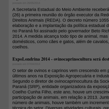
postado em 26/05/2014
A Secretaria Estadual do Meio Ambiente receberá
(26) a primeira reunião do órgão executor da Re
Direitos Animais (REDA). O decreto número 1055
elaboração e a implantação da política estadual d
no Paraná foi assinado pelo governador Beto Richa
2014. A medida alcança todo tipo de animal, mas
domésticos, como cães e gatos, além de cavalos,
coelhos.
ExpoLondrina 2014 - ovinocaprinocultura será des
postado em 07/04/2014
O setor de ovinos e caprinos vem crescendo em p
últimos anos na Exposição Agropecuária e Industr
Segundo o diretor de ovinocaprinocultura da Soc
Paraná (SRP), entidade organizadora da exposiç
Coelho Cunha Filho, este ano, houve um cresci
participação de animais, em relação a 2013. Jun
número de animais, houve também um incremen
técnica do setor. Diversas atividades culturais, g