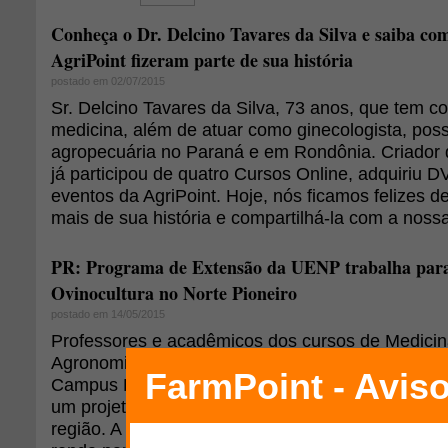
Conheça o Dr. Delcino Tavares da Silva e saiba co
AgriPoint fizeram parte de sua história
postado em 02/07/2015
Sr. Delcino Tavares da Silva, 73 anos, que tem c
medicina, além de atuar como ginecologista, pos
agropecuária no Paraná e em Rondônia. Criador de
já participou de quatro Cursos Online, adquiriu D
eventos da AgriPoint. Hoje, nós ficamos felizes 
mais de sua história e compartilhá-la com a nos
PR: Programa de Extensão da UENP trabalha para
Ovinocultura no Norte Pioneiro
postado em 14/05/2015
Professores e acadêmicos dos cursos de Medicina
Agronomia da Universidade Estadual do Norte d
Campus Luiz Meneghel (CLM) - de Bandeirantes
um projeto pioneiro relacionado à ovinocultura e
região. A criação de ovinos, que é, muitas vezes,