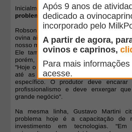
Inicialmente, os participantes foram que
problemas atuais da ovinocultura.
Robson Leite iniciou o debate comentan
ovina ainda é incipiente no Brasil, que
nosso modelo e que o principal desafio é
Ele também citou que muitos criticam
porém, são fundamentais para a susten
"Hoje o mercado está absorvendo as div
até as ovelhas de descarte já pos
específico. O produtor deve encarar
profissionalismo e deve enxergar q
grande negócio".
Na mesma linha, Gustavo Martini ci
problema hoje é a capacitação de 
investimento em tecnologias. "E