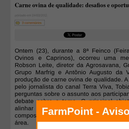
Carne ovina de qualidade: desafios e oport
postado em 24/03/2011
3 comentários
Ontem (23), durante a 8ª Feinco (Feira
Ovinos e Caprinos), ocorreu uma m
Robson Leite, diretor da Agrosavana, Gu
Grupo Marfrig e Antônio Augusto da
produção de carne ovina de qualidade. A
pelo jornalista do canal Terra Viva, Tobi
perguntas sobre o assunto aos participa
debate sobre o tema. O principal objet
alinhar a cadeia produtiva da ovinocultu
composto por estudantes, produtores e
área.