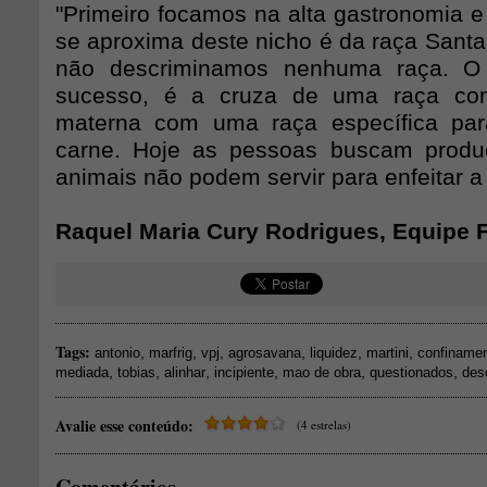
"Primeiro focamos na alta gastronomia e
se aproxima deste nicho é da raça Santa
não descriminamos nenhuma raça. O
sucesso, é a cruza de uma raça com
materna com uma raça específica pa
carne. Hoje as pessoas buscam produ
animais não podem servir para enfeitar a
Raquel Maria Cury Rodrigues, Equipe 
Tags:
,
,
,
,
,
,
antonio
marfrig
vpj
agrosavana
liquidez
martini
confiname
,
,
,
,
,
,
mediada
tobias
alinhar
incipiente
mao de obra
questionados
des
Avalie esse conteúdo:
(4 estrelas)
Comentários