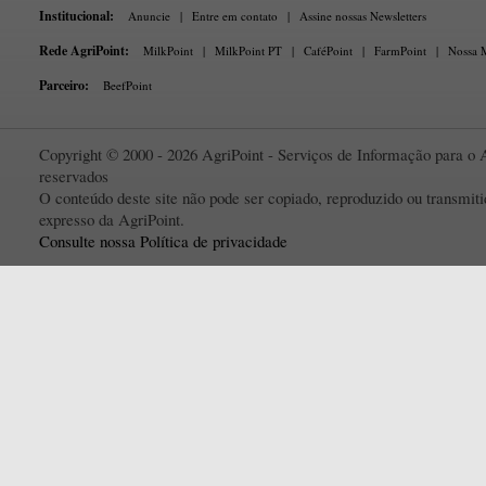
Institucional:
Anuncie
|
Entre em contato
|
Assine nossas Newsletters
Rede AgriPoint:
MilkPoint
|
MilkPoint PT
|
CaféPoint
|
FarmPoint
|
Nossa M
Parceiro:
BeefPoint
Copyright © 2000 - 2026 AgriPoint - Serviços de Informação para o A
reservados
O conteúdo deste site não pode ser copiado, reproduzido ou transmi
expresso da AgriPoint.
Consulte nossa Política de privacidade