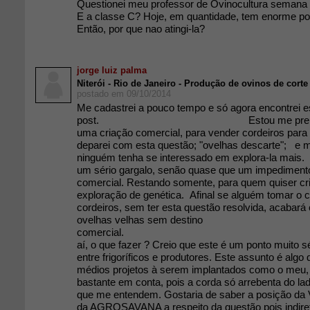
Questionei meu professor de Ovinocultura semana 
E a classe C? Hoje, em quantidade, tem enorme po
Então, por que nao atingi-la?
jorge luiz palma
Niterói - Rio de Janeiro - Produção de ovinos de corte
postado em 09/10/2014
Me cadastrei a pouco tempo e só agora encontrei e
post. Estou me preparando p
uma criação comercial, para vender cordeiros par
deparei com esta questão; "ovelhas descarte"; e 
ninguém tenha se interessado em explora-la mais.
um sério gargalo, senão quase que um impediment
comercial. Restando somente, para quem quiser cri
exploração de genética. Afinal se alguém tomar o 
cordeiros, sem ter esta questão resolvida, acabará
ovelhas velhas sem destino
comer
aí, o que fazer ? Creio que este é um ponto muito sé
entre frigoríficos e produtores. Este assunto é alg
médios projetos à serem implantados como o meu,
bastante em conta, pois a corda só arrebenta do lad
que me entendem. Gostaria de saber a posição d
da AGROSAVANA a respeito da questão pois indire