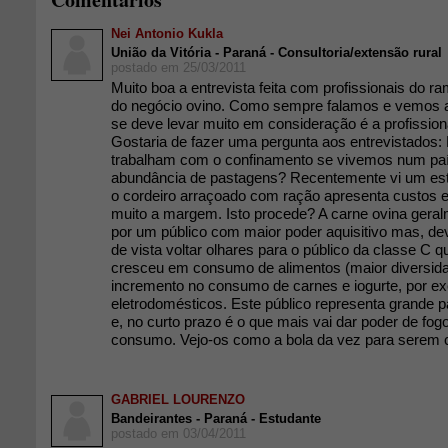
Nei Antonio Kukla
União da Vitória - Paraná - Consultoria/extensão rural
postado em 25/03/2011
Muito boa a entrevista feita com profissionais do 
do negócio ovino. Como sempre falamos e vemos a
se deve levar muito em consideração é a profissiona
Gostaria de fazer uma pergunta aos entrevistados: 
trabalham com o confinamento se vivemos num paí
abundância de pastagens? Recentemente vi um estu
o cordeiro arraçoado com ração apresenta custos e
muito a margem. Isto procede? A carne ovina gera
por um público com maior poder aquisitivo mas, 
de vista voltar olhares para o público da classe C q
cresceu em consumo de alimentos (maior diversi
incremento no consumo de carnes e iogurte, por e
eletrodomésticos. Este público representa grande 
e, no curto prazo é o que mais vai dar poder de fog
consumo. Vejo-os como a bola da vez para serem c
GABRIEL LOURENZO
Bandeirantes - Paraná - Estudante
postado em 03/04/2011