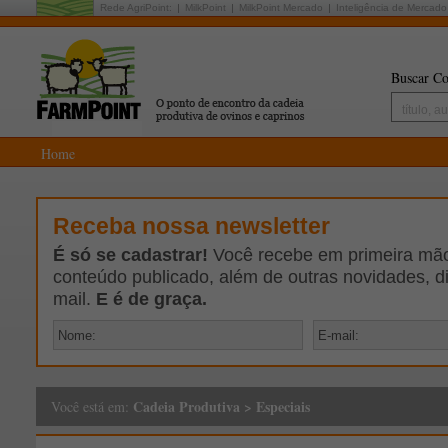
Rede AgriPoint:
MilkPoint
MilkPoint Mercado
Inteligência de Mercado
Buscar Co
Home
Receba nossa newsletter
É só se cadastrar!
Você recebe em primeira mão 
conteúdo publicado, além de outras novidades, d
mail.
E é de graça.
Cadeia Produtiva
>
Especiais
Você está em: