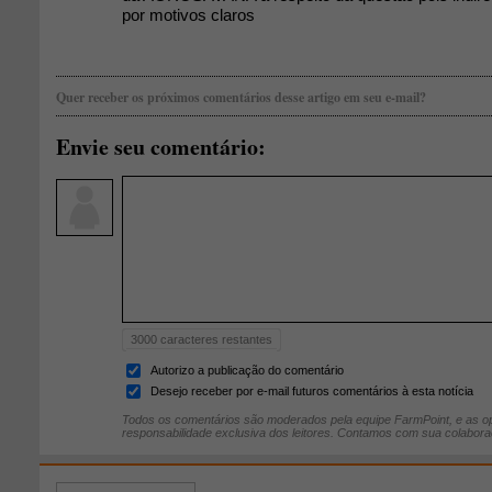
por motivos claros
Quer receber os próximos comentários desse artigo em seu e-mail?
Envie seu comentário:
3000
caracteres restantes
Autorizo a publicação do comentário
Desejo receber por e-mail futuros comentários à esta notícia
Todos os comentários são moderados pela equipe FarmPoint, e as op
responsabilidade exclusiva dos leitores. Contamos com sua colabora