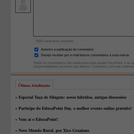
3000
caracteres restantes
Autorizo a publicação do comentário
Desejo receber por e-mail futuros comentários à esta notícia
Todos os comentários são moderados pela equipe FarmPoint, e as op
responsabilidade exclusiva dos leitores. Contamos com sua colabora
Últimas Atualizações
» Especial Taça de Silagem: novos híbridos, antigas discussões
» Participe do EducaPoint Day, o melhor evento online gratuito!
» Vem aí o EducaPoint!
» Novo Mundo Rural, por Xico Graziano