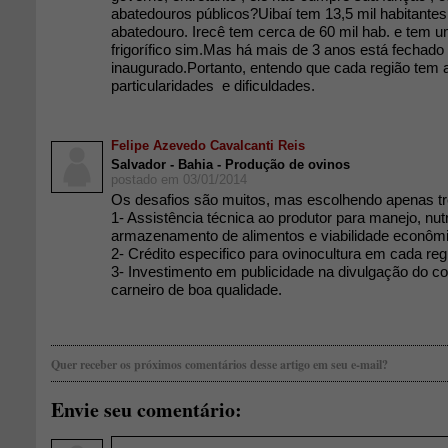
abatedouros públicos?Uibaí tem 13,5 mil habitante
abatedouro. Irecê tem cerca de 60 mil hab. e tem 
frigorífico sim.Mas há mais de 3 anos está fechado 
inaugurado.Portanto, entendo que cada região tem 
particularidades e dificuldades.
Felipe Azevedo Cavalcanti Reis
Salvador - Bahia - Produção de ovinos
postado em 03/01/2014
Os desafios são muitos, mas escolhendo apenas tr
1- Assistência técnica ao produtor para manejo, nutr
armazenamento de alimentos e viabilidade econômic
2- Crédito especifico para ovinocultura em cada reg
3- Investimento em publicidade na divulgação do 
carneiro de boa qualidade.
Quer receber os próximos comentários desse artigo em seu e-mail?
Envie seu comentário: