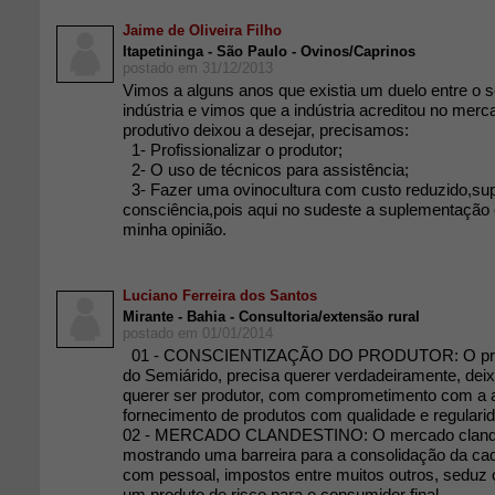
Jaime de Oliveira Filho
Itapetininga - São Paulo - Ovinos/Caprinos
postado em 31/12/2013
Vimos a alguns anos que existia um duelo entre o se
indústria e vimos que a indústria acreditou no mer
produtivo deixou a desejar, precisamos:
1- Profissionalizar o produtor;
2- O uso de técnicos para assistência;
3- Fazer uma ovinocultura com custo reduzido,su
consciência,pois aqui no sudeste a suplementação
minha opinião.
Luciano Ferreira dos Santos
Mirante - Bahia - Consultoria/extensão rural
postado em 01/01/2014
01 - CONSCIENTIZAÇÃO DO PRODUTOR: O produ
do Semiárido, precisa querer verdadeiramente, deix
querer ser produtor, com comprometimento com a a
fornecimento de produtos com qualidade e regulari
02 - MERCADO CLANDESTINO: O mercado clande
mostrando uma barreira para a consolidação da c
com pessoal, impostos entre muitos outros, seduz o
um produto de risco para o consumidor final.