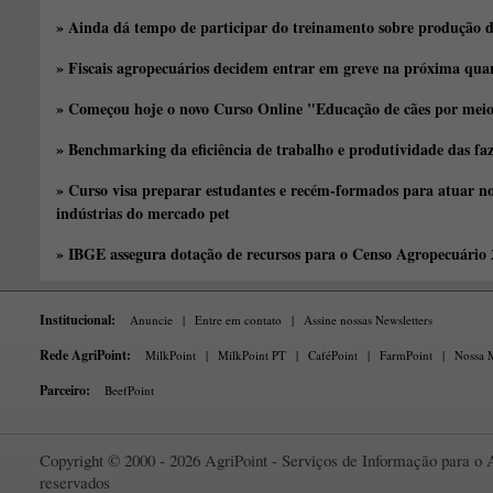
» Ainda dá tempo de participar do treinamento sobre produção d
» Fiscais agropecuários decidem entrar em greve na próxima quar
» Começou hoje o novo Curso Online "Educação de cães por meio 
» Benchmarking da eficiência de trabalho e produtividade das fa
» Curso visa preparar estudantes e recém-formados para atuar no
indústrias do mercado pet
» IBGE assegura dotação de recursos para o Censo Agropecuário
Institucional:
Anuncie
|
Entre em contato
|
Assine nossas Newsletters
Rede AgriPoint:
MilkPoint
|
MilkPoint PT
|
CaféPoint
|
FarmPoint
|
Nossa M
Parceiro:
BeefPoint
Copyright © 2000 - 2026 AgriPoint - Serviços de Informação para o A
reservados