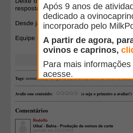
Deixe o seu comentário no box abaixo e 
respostas, prepararemos um artigo.
Desde já muito obrigado.
Equipe FarmPoint
Tags:
,
,
,
,
ovinocultura
farmpoint
carne ovina
carne de cordeiro
desafi
Avalie esse conteúdo:
(e seja o primeiro a avaliar!)
Comentários
Rodolfo
Uibaí - Bahia - Produção de ovinos de corte
postado em 23/12/2013