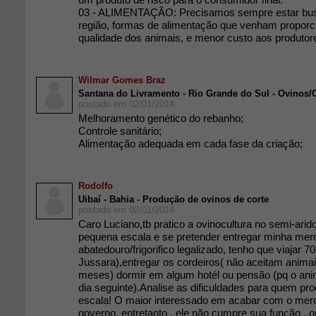
03 - ALIMENTAÇÃO: Precisamos sempre estar bu
região, formas de alimentação que venham propor
qualidade dos animais, e menor custo aos produtor
Wilmar Gomes Braz
Santana do Livramento - Rio Grande do Sul - Ovinos/
postado em 02/01/2014
Melhoramento genético do rebanho;
Controle sanitário;
Alimentação adequada em cada fase da criação;
Rodolfo
Uibaí - Bahia - Produção de ovinos de corte
postado em 02/01/2014
Caro Luciano,tb pratico a ovinocultura no semi-arid
pequena escala e se pretender entregar minha mer
abatedouro/frigorifico legalizado, tenho que viajar 7
Jussara),entregar os cordeiros( não aceitam anima
meses) dormir em algum hotél ou pensão (pq o ani
dia seguinte).Analise as dificuldades para quem p
escala! O maior interessado em acabar com o merc
governo, entretanto , ele não cumpre sua função , 