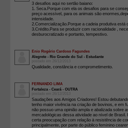
3 desafios aqui no sertão baiano:
1. Seca.Porque com ela os desafios para se conse
preço acessível, para os animais são enormes,de
intensidade.
2.Comercialização.Porque a cadeia produtiva está 
3.Crédito.Para se produzir com racionalidade , nec
desburocratizado e portanto, tempestivo.
Enio Rogério Cardoso Fagundes
Alegrete - Rio Grande do Sul - Estudante
postado em 26/12/2013
Qualidade, constância e comprometimento.
FERNANDO LIMA
Fortaleza - Ceará - OUTRA
postado em 26/12/2013
Saudações aos Amigos Criadores! Estou debutando
tenho maior vivência na criação de bovinos, e em f
não possuo uma opinião ampla e abalizada sobre 
mercadológicas dessa atividade ao nível de Brasil.
certa preocupação com relação à resistência de c
principalmente, por parte do público feminino ceare