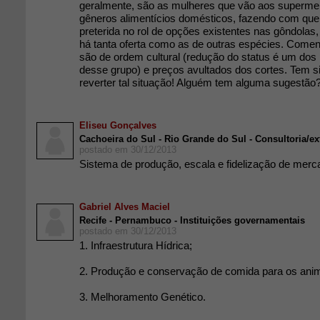
geralmente, são as mulheres que vão aos supermer
gêneros alimentícios domésticos, fazendo com que 
preterida no rol de opções existentes nas gôndolas,
há tanta oferta como as de outras espécies. Come
são de ordem cultural (redução do status é um dos 
desse grupo) e preços avultados dos cortes. Tem s
reverter tal situação! Alguém tem alguma sugestão
Eliseu Gonçalves
Cachoeira do Sul - Rio Grande do Sul - Consultoria/ex
postado em 30/12/2013
Sistema de produção, escala e fidelização de merc
Gabriel Alves Maciel
Recife - Pernambuco - Instituições governamentais
postado em 30/12/2013
1. Infraestrutura Hídrica;
2. Produção e conservação de comida para os anim
3. Melhoramento Genético.