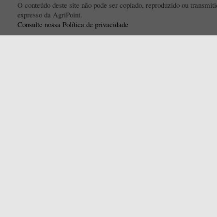
O conteúdo deste site não pode ser copiado, reproduzido ou transmi
expresso da AgriPoint.
Consulte nossa Política de privacidade