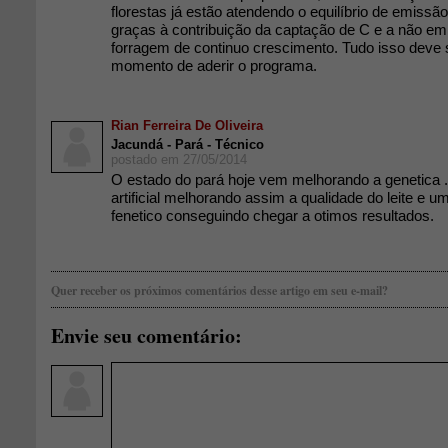
florestas já estão atendendo o equilíbrio de emissão
graças à contribuição da captação de C e a não em
forragem de continuo crescimento. Tudo isso deve 
momento de aderir o programa.
Rian Ferreira De Oliveira
Jacundá - Pará - Técnico
postado em 27/05/2014
O estado do pará hoje vem melhorando a genetica
artificial melhorando assim a qualidade do leite e
fenetico conseguindo chegar a otimos resultados.
Quer receber os próximos comentários desse artigo em seu e-mail?
Envie seu comentário: