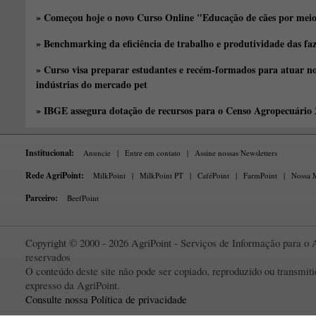
» Começou hoje o novo Curso Online "Educação de cães por meio 
» Benchmarking da eficiência de trabalho e produtividade das fa
» Curso visa preparar estudantes e recém-formados para atuar no
indústrias do mercado pet
» IBGE assegura dotação de recursos para o Censo Agropecuário
Institucional:
Anuncie
|
Entre em contato
|
Assine nossas Newsletters
Rede AgriPoint:
MilkPoint
|
MilkPoint PT
|
CaféPoint
|
FarmPoint
|
Nossa M
Parceiro:
BeefPoint
Copyright © 2000 - 2026 AgriPoint - Serviços de Informação para o A
reservados
O conteúdo deste site não pode ser copiado, reproduzido ou transmi
expresso da AgriPoint.
Consulte nossa Política de privacidade