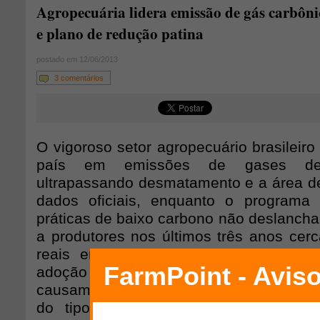
Agropecuária lidera emissão de gás carbôni
e plano de redução patina
postado em 12/06/2013
3 comentários
O vigoroso setor agropecuário brasileiro 
país em emissões de gases de 
ultrapassando desmatamento e a área de
dados oficiais, enquanto o programa
práticas de baixo carbono não deslancha.
a produtores nos últimos três anos cerc
reais em empréstimos com taxas red
adoção de técnicas que inibam a liber
causam o efeito estufa, possivelmente
do tipo no mundo. No entanto, ma