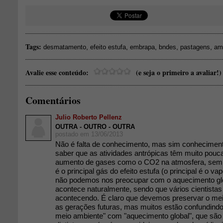
Tags:
,
,
,
,
,
desmatamento
efeito estufa
embrapa
bndes
pastagens
am
Avalie esse conteúdo:
(e seja o primeiro a avaliar!)
Comentários
Julio Roberto Pellenz
OUTRA - OUTRO - OUTRA
postado em 13/06/2013
Não é falta de conhecimento, mas sim conhecimento
saber que as atividades antrópicas têm muito pouca
aumento de gases como o CO2 na atmosfera, sem 
é o principal gás do efeito estufa (o principal é o va
não podemos nos preocupar com o aquecimento glob
acontece naturalmente, sendo que vários cientistas
acontecendo. É claro que devemos preservar o me
as gerações futuras, mas muitos estão confundind
meio ambiente" com "aquecimento global", que sã