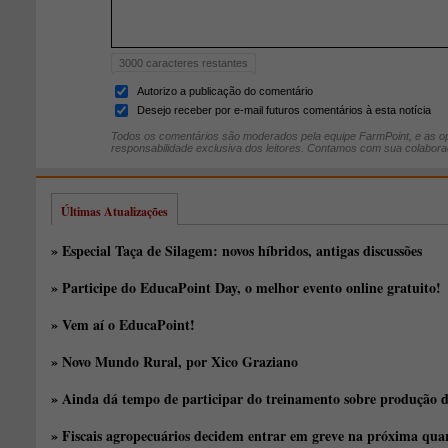
3000
caracteres restantes
Autorizo a publicação do comentário
Desejo receber por e-mail futuros comentários à esta notícia
Todos os comentários são moderados pela equipe FarmPoint, e as op
responsabilidade exclusiva dos leitores. Contamos com sua colabora
Últimas Atualizações
» Especial Taça de Silagem: novos híbridos, antigas discussões
» Participe do EducaPoint Day, o melhor evento online gratuito!
» Vem aí o EducaPoint!
» Novo Mundo Rural, por Xico Graziano
» Ainda dá tempo de participar do treinamento sobre produção d
» Fiscais agropecuários decidem entrar em greve na próxima quar