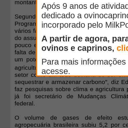
montante não encontrou interessados.
Segundo especialistas, o fraco desem
Programa ABC (Agricultura de Baixo C
vários fatores, com destaque para a fal
do assunto por parte de produtores e ag
pouco eficaz feita pelo operador do pl
falta de infraestrutura de apoio, como la
um potencial enorme para reduzir em
agricultura. Se as práticas indicadas f
setor como um todo deixaria de ser emi
sequestrar e armazenar carbono", diz E
faz pesquisas sobre clima e agricultura
já foi secretário de Mudanças Climá
federal.
O volume de gases de efeito estu
agropecuária brasileira subiu 5,2 por c