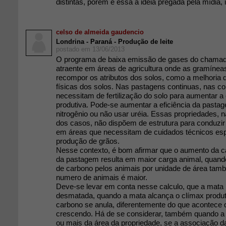
distintas, porém é essa a ideia pregada pela mídia, 
celso de almeida gaudencio
Londrina - Paraná - Produção de leite
postado em 13/06/2013
O programa de baixa emissão de gases do chamado 
atraente em áreas de agricultura onde as gramínea
recompor os atributos dos solos, como a melhoria 
físicas dos solos. Nas pastagens continuas, nas con
necessitam de fertilização do solo para aumentar a
produtiva. Pode-se aumentar a eficiência da past
nitrogênio ou não usar uréia. Essas propriedades, n
dos casos, não dispõem de estrutura para conduzir
em áreas que necessitam de cuidados técnicos esp
produção de grãos.
Nesse contexto, é bom afirmar que o aumento da c
da pastagem resulta em maior carga animal, quan
de carbono pelos animais por unidade de área tam
numero de animais é maior.
Deve-se levar em conta nesse calculo, que a mata 
desmatada, quando a mata alcança o clímax produt
carbono se anula, diferentemente do que acontece 
crescendo. Há de se considerar, também quando 
ou mais da área da propriedade, se a associação 