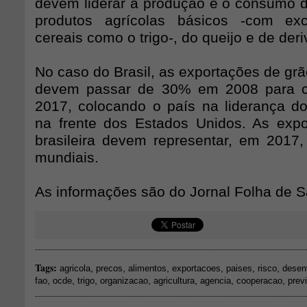
devem liderar a produção e o consumo d
produtos agrícolas básicos -com ex
cereais como o trigo-, do queijo e de deri
No caso do Brasil, as exportações de gr
devem passar de 30% em 2008 para 
2017, colocando o país na liderança do
na frente dos Estados Unidos. As exp
brasileira devem representar, em 201
mundiais.
As informações são do Jornal Folha de S
Tags:
,
,
,
,
,
,
agricola
precos
alimentos
exportacoes
paises
risco
desen
,
,
,
,
,
,
,
fao
ocde
trigo
organizacao
agricultura
agencia
cooperacao
prev