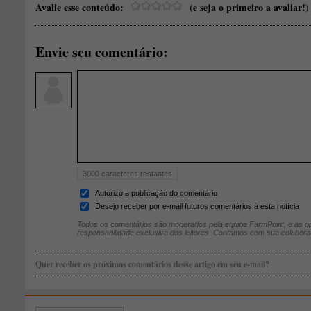
Avalie esse conteúdo:
(e seja o primeiro a avaliar!)
Envie seu comentário:
3000
caracteres restantes
Autorizo a publicação do comentário
Desejo receber por e-mail futuros comentários à esta notícia
Todos os comentários são moderados pela equipe FarmPoint, e as op
responsabilidade exclusiva dos leitores. Contamos com sua colabora
Quer receber os próximos comentários desse artigo em seu e-mail?