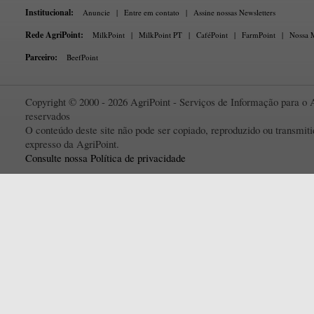
Institucional:
Anuncie
|
Entre em contato
|
Assine nossas Newsletters
Rede AgriPoint:
MilkPoint
|
MilkPoint PT
|
CaféPoint
|
FarmPoint
|
Nossa M
Parceiro:
BeefPoint
Copyright © 2000 - 2026 AgriPoint - Serviços de Informação para o A
reservados
O conteúdo deste site não pode ser copiado, reproduzido ou transmi
expresso da AgriPoint.
Consulte nossa Política de privacidade