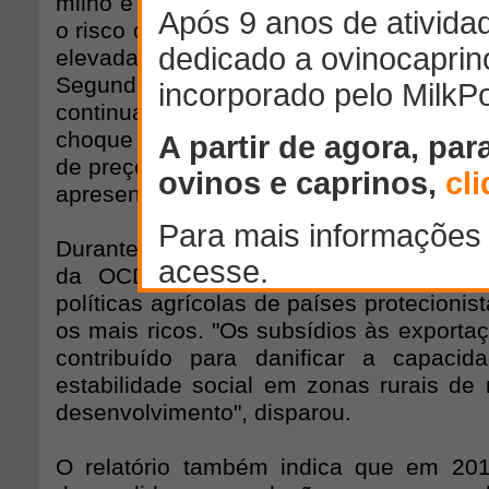
milho e trigo, a mais de 80% para os óle
o risco de que a inflação de alimentos, q
elevada, possa aumentar ainda mais
Segundo nossas estimativas, os estoqu
continuar baixos, o que quer dizer que, n
choque na oferta vai gerar o risco de fo
de preços", disse o diretor-geral da FAO,
apresentar o estudo.
Durante a entrevista coletiva em Paris, 
da OCDE, José Angel Gurría, defend
políticas agrícolas de países protecionis
os mais ricos. "Os subsídios às exporta
contribuído para danificar a capacid
estabilidade social em zonas rurais de
desenvolvimento", disparou.
O relatório também indica que em 20