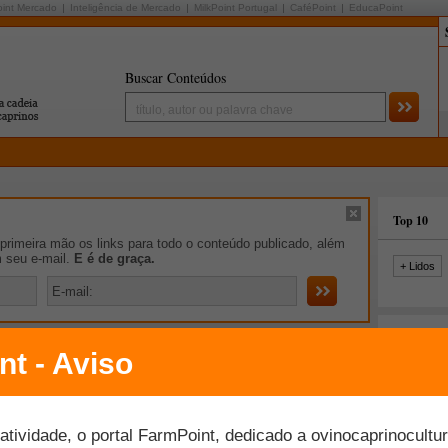
oint Mercado
Inteligência de Mercado
MilkPoint Portugal
CaféPoint
EducaPoint
Buscar Conteúdos
Top 10
rimeira mão os links para todo o conteúdo publicado, além
m seu e-mail.
E é de graça.
+ Lidos
iro de Notícias
milhões para Expointer