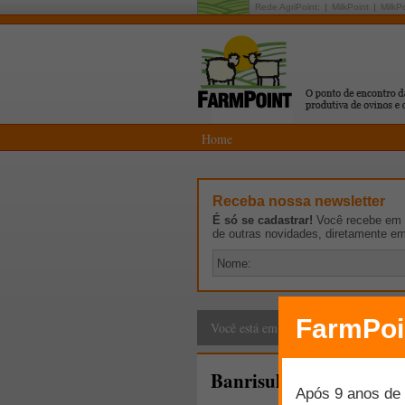
Rede AgriPoint:
MilkPoint
MilkP
Home
Receba nossa newsletter
É só se cadastrar!
Você recebe em p
de outras novidades, diretamente e
Cadeia Produtiva
>
G
Você está em:
Banrisul libera R$ 65 