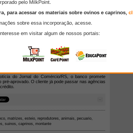
ões do Banrisul para financiar compras na Expointer
tante, R$ 5 milhões são para aquisição de animais.
mpra de matrizes e reprodutores de bovinos, ovinos,
estruzes e emas, registrados ou certificados. O limite
 da compra, limitado a R$ 18 mil por produtor. A taxa
 prazo para pagamento de 24 meses.
otícia do Jornal do Comércio/RS, o banco promete
o pré-aprovado. O cliente já pode passar nas agências
crédito.
,
,
,
,
,
,
nco
matrizes
esteio
reprodutores
animais
pecuario
,
,
,
os
suinos
caprinos
montante