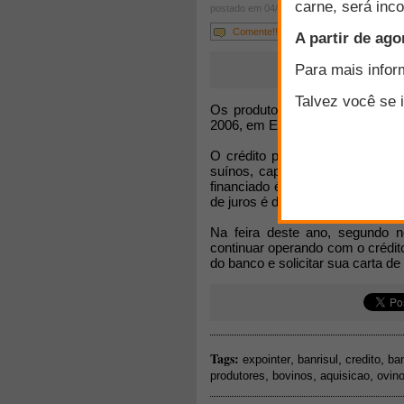
postado em 04/08/2006
Comente!!!
Os produtores terão R$ 65 milh
2006, em Esteio (RS). Desse mon
O crédito pecuário é para a co
suínos, caprinos, chinchilas, av
financiado é de até 80% do valor
de juros é de 8,75% ao ano e o
Na feira deste ano, segundo n
continuar operando com o crédit
do banco e solicitar sua carta de 
Tags:
,
,
,
expointer
banrisul
credito
ba
,
,
,
produtores
bovinos
aquisicao
ovin