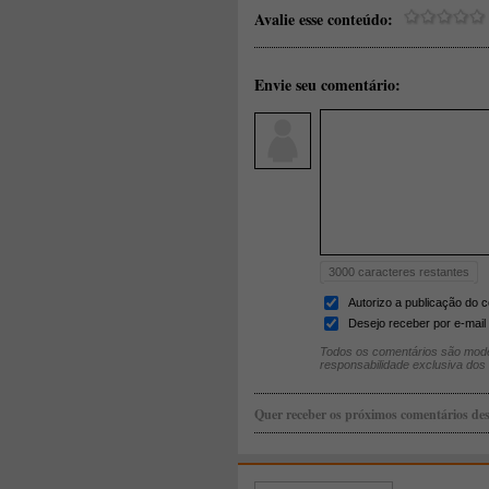
Avalie esse conteúdo:
Envie seu comentário:
3000
caracteres restantes
Autorizo a publicação do 
Desejo receber por e-mail 
Todos os comentários são mode
responsabilidade exclusiva dos
Quer receber os próximos comentários des