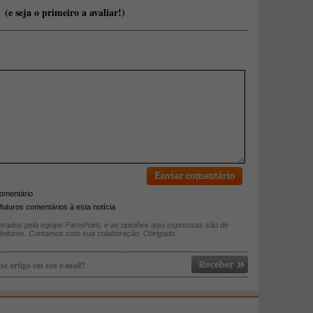
(e seja o primeiro a avaliar!)
comentário
futuros comentários à esta notícia
rados pela equipe FarmPoint, e as opiniões aqui expressas são de
 leitores. Contamos com sua colaboração. Obrigado.
se artigo em seu e-mail?