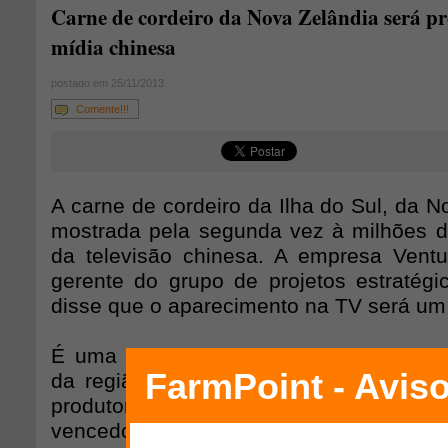
Carne de cordeiro da Nova Zelândia será p
mídia chinesa
postado em 25/11/2013
Comente!!!
A carne de cordeiro da Ilha do Sul, da N
mostrada pela segunda vez à milhões d
da televisão chinesa. A empresa Vent
gerente do grupo de projetos estratégi
disse que o aparecimento na TV será um 
É uma oportunidade positiva para apres
da região e poderia aumentar a audiê
produtores da Ilha do Sul. O Alliance
vencedores chineses de um programa d