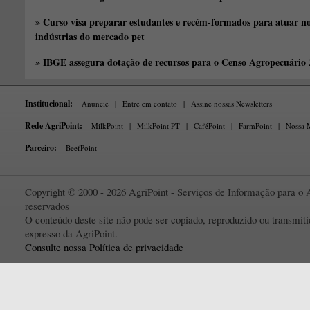
» Curso visa preparar estudantes e recém-formados para atuar no
indústrias do mercado pet
» IBGE assegura dotação de recursos para o Censo Agropecuário
Institucional:
Anuncie
|
Entre em contato
|
Assine nossas Newsletters
Rede AgriPoint:
MilkPoint
|
MilkPoint PT
|
CaféPoint
|
FarmPoint
|
Nossa M
Parceiro:
BeefPoint
Copyright © 2000 - 2026 AgriPoint - Serviços de Informação para o A
reservados
O conteúdo deste site não pode ser copiado, reproduzido ou transmi
expresso da AgriPoint.
Consulte nossa Política de privacidade