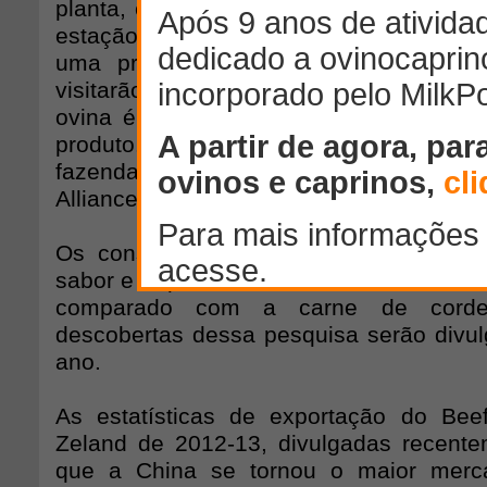
planta, encontro que foi gravado para s
estação de rádio e televisão chinesa 
uma província no nordeste da China
visitarão a planta de Lorneville, para
ovina é processada e ver demonstraçõ
produto. A delegação também visito
fazenda em Castlerock pertencente ao
Alliance Group, Brian e Kristine Russell.
Os consumidores chineses foram ques
sabor e a qualidade da carne de cordeir
comparado com a carne de cordei
descobertas dessa pesquisa serão divu
ano.
As estatísticas de exportação do B
Zeland de 2012-13, divulgadas recent
que a China se tornou o maior merc