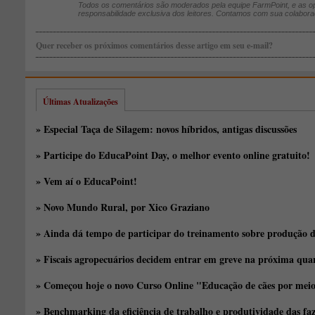
Todos os comentários são moderados pela equipe FarmPoint, e as op
responsabilidade exclusiva dos leitores. Contamos com sua colabora
Quer receber os próximos comentários desse artigo em seu e-mail?
Últimas Atualizações
» Especial Taça de Silagem: novos híbridos, antigas discussões
» Participe do EducaPoint Day, o melhor evento online gratuito!
» Vem aí o EducaPoint!
» Novo Mundo Rural, por Xico Graziano
» Ainda dá tempo de participar do treinamento sobre produção d
» Fiscais agropecuários decidem entrar em greve na próxima quar
» Começou hoje o novo Curso Online "Educação de cães por meio 
» Benchmarking da eficiência de trabalho e produtividade das fa