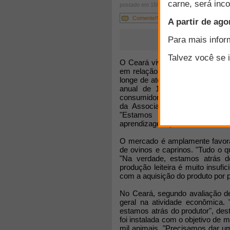
postado em 18/06/2012
Comente!!!
O Ceará vive expansão no setor 
em relação à procura por derivad
longe de atender à demanda reg
anual de 10%, mas o que pr
consumidor", observa o coorden
da Associação dos Criadores d
"Estamos na época da infor
aprendizagem para usos de nova
O mercado é amplamente favoráv
de ovinos e caprinos. "Tudo o 
"Na verdade, estamos atrás de
produção leiteira é muito insu
com a aquisição do produto por
No Ceará, segundo avaliação de
geral na atividade econômica.
estamos atrás do produtor", de
foi instalada com o objetivo de 
mil animais. "Precisamos dar u