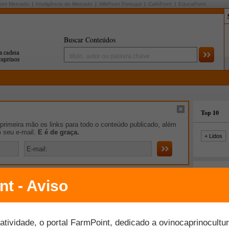
oint Mercado
Inteligência de Mercado
MilkPoint Portugal
CaféPoint
EducaPoint
Buscar Conteúdos
Top 10
rimeira mão os links para todo o conteúdo publicado, além
m seu e-mail.
E é de graça.
+ Lidos
iro de Notícias
 e caprinos não é atendida