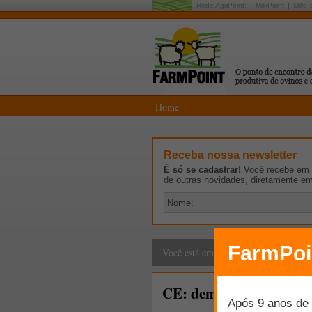
Rede AgriPoint:
MilkPoint
MilkP
Home
Receba nossa newsletter
É só se cadastrar!
Você recebe em p
de outras novidades, diretamente e
Cadeia Produtiva
>
G
Você está em:
CE: demanda por ovinos