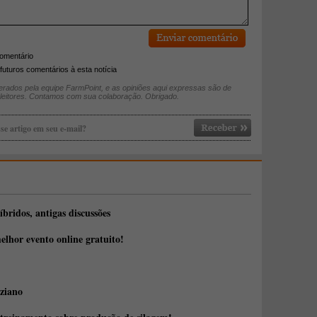
comentário
futuros comentários à esta notícia
rados pela equipe FarmPoint, e as opiniões aqui expressas são de
 leitores. Contamos com sua colaboração. Obrigado.
se artigo em seu e-mail?
íbridos, antigas discussões
elhor evento online gratuito!
ziano