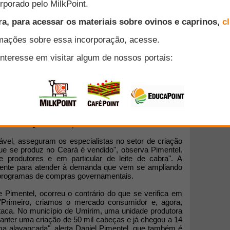
produtivo da ovinocaprinocultura, mas ainda é tímida
os, carne e leite, de ovinos e caprinos. A oferta está
ional. "O setor é crescente, expande-se a uma média
oduzimos não atende a necessidade do mercado
ador do segmento de ovinocaprinocultura e presidente
e Caprinos de Leite (Caprileite), Daniel Pimentel.
mação e o evento vai proporcionar momentos de
s tecnologias de criação", emenda.
el, asseguram os especialistas no setor de criação
que se produz no Ceará é vendido", observa Pimentel.
 produtores e em particular de leite de cabra". A
ficiente para atender à demanda que vem se ampliando
 programas de compras governamentais.
 Pimentel, ocorreu o contrário do que se verifica em
 "Primeiro, criamos o mercado consumidor e, agora,
staca. No município de Umirim, uma unidade produtora
manter uma criação de 50 mil cabeças e já chegou a 14
ma alavancada", alerta Daniel Pimentel, que também é