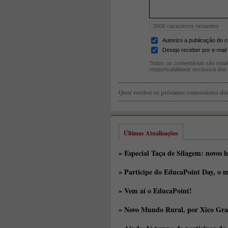
3000
caracteres restantes
Autorizo a publicação do 
Desejo receber por e-mail 
Todos os comentários são mode
responsabilidade exclusiva dos
Quer receber os próximos comentários des
Últimas Atualizações
» Especial Taça de Silagem: novos h
» Participe do EducaPoint Day, o m
» Vem aí o EducaPoint!
» Novo Mundo Rural, por Xico Gra