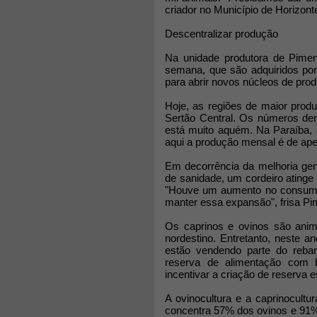
criador no Município de Horizont
Descentralizar produção
Na unidade produtora de Piment
semana, que são adquiridos por
para abrir novos núcleos de produ
Hoje, as regiões de maior prod
Sertão Central. Os números de
está muito aquém. Na Paraíba, a
aqui a produção mensal é de apen
Em decorrência da melhoria gen
de sanidade, um cordeiro atinge 
"Houve um aumento no consumo 
manter essa expansão", frisa Pi
Os caprinos e ovinos são anim
nordestino. Entretanto, neste a
estão vendendo parte do reban
reserva de alimentação com b
incentivar a criação de reserva 
A ovinocultura e a caprinocultur
concentra 57% dos ovinos e 91% 