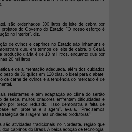
e.
el, são ordenhados 300 litros de leite de cabra por
 projetos do Governo do Estado. "O nosso esforço é
ção no Interior", diz.
ução de ovinos e caprinos no Estado são Inhamuns e
monstram que, em termos de leite de cabra, o Ceará
 produção diária é de 18 mil litros, enquanto que por
as 20 mil litros.
ética e de alimentação adequada, além dos cuidados
o peso de 36 quilos em 120 dias, o ideal para o abate.
de carne de ovinos e a tendência do mercado é de
mentel.
ais resistentes e têm adaptação ao clima do sertão
no de seca, muitos criadores enfrentam dificuldades e
ho por preço reduzido. "Isso demonstra a falta de
ase em proteína e silagem", avalia. "Precisamos
estratégica de silagem nas unidades produtoras".
a são atividades tradicionais no Nordeste, região que
dos caprinos do Brasil. A baixa adoção de tecnologia,