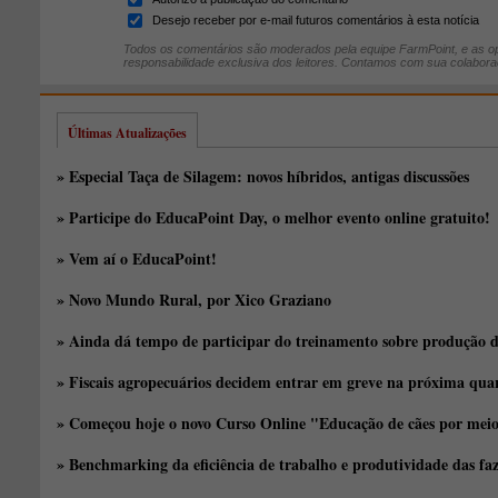
Desejo receber por e-mail futuros comentários à esta notícia
Todos os comentários são moderados pela equipe FarmPoint, e as op
responsabilidade exclusiva dos leitores. Contamos com sua colabora
Últimas Atualizações
» Especial Taça de Silagem: novos híbridos, antigas discussões
» Participe do EducaPoint Day, o melhor evento online gratuito!
» Vem aí o EducaPoint!
» Novo Mundo Rural, por Xico Graziano
» Ainda dá tempo de participar do treinamento sobre produção d
» Fiscais agropecuários decidem entrar em greve na próxima quar
» Começou hoje o novo Curso Online "Educação de cães por meio 
» Benchmarking da eficiência de trabalho e produtividade das fa