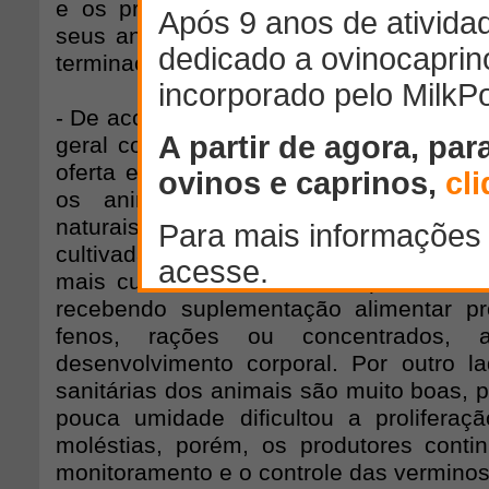
e os produtores estão sentindo os cu
seus animais pesarem no orçamento, fat
terminação dos animais no confinamento
- De acordo com a Emater/RS, o rebanh
geral continua perdendo peso corporal 
oferta e à baixa qualidade das forrageir
os animais mantidos exclusivamen
naturais. No entanto, os animais que 
cultivada, especialmente nas áreas com
mais cultivadas no Estado, que são a
recebendo suplementação alimentar p
fenos, rações ou concentrados, 
desenvolvimento corporal. Por outro l
sanitárias dos animais são muito boas, 
pouca umidade dificultou a proliferaç
moléstias, porém, os produtores cont
monitoramento e o controle das verminos