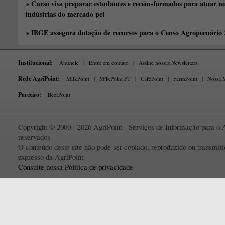
» Curso visa preparar estudantes e recém-formados para atuar no
indústrias do mercado pet
» IBGE assegura dotação de recursos para o Censo Agropecuário
Institucional:
Anuncie
|
Entre em contato
|
Assine nossas Newsletters
Rede AgriPoint:
MilkPoint
|
MilkPoint PT
|
CaféPoint
|
FarmPoint
|
Nossa M
Parceiro:
BeefPoint
Copyright © 2000 - 2026 AgriPoint - Serviços de Informação para o A
reservados
O conteúdo deste site não pode ser copiado, reproduzido ou transmi
expresso da AgriPoint.
Consulte nossa Política de privacidade