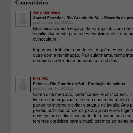
Comentários
Jairo Bandeira
Amaral Ferrador - Rio Grande do Sul - Revenda de pr
postado em 17/09/2012
Bela iniciativa este espaço da Farmpoint. Com cert
significativamente para o desenvolvimento e organ
ovinocultura.
Importante trabalhar com fases. Alguém especializ
outro com a terminação. Particularmente, tenho int
cordeiros no RS desmamados com 60 dias.
Igor Vaz
Pelotas - Rio Grande do Sul - Produção de ovinos
postado em 17/09/2012
Como diria meu avô, cada "causo" é um "causo". 
tive que me organziar e fazer o encarneiramento em 
partos no inverno e evitar o ataque de javalis. Ano
perdeu 50% dos cordeiros para o javali e nós fugind
conseguimos salvar boa parte do rebanho mas em c
teremos cordeiros para o natal, teremos somente p