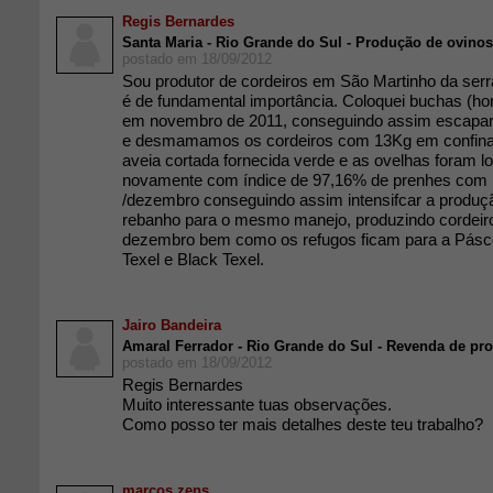
Regis Bernardes
Santa Maria - Rio Grande do Sul - Produção de ovinos
postado em 18/09/2012
Sou produtor de cordeiros em São Martinho da serr
é de fundamental importância. Coloquei buchas (h
em novembro de 2011, conseguindo assim escapar 
e desmamamos os cordeiros com 13Kg em confin
aveia cortada fornecida verde e as ovelhas foram l
novamente com índice de 97,16% de prenhes com 
/dezembro conseguindo assim intensifcar a produção
rebanho para o mesmo manejo, produzindo cordeiro
dezembro bem como os refugos ficam para a Pás
Texel e Black Texel.
Jairo Bandeira
Amaral Ferrador - Rio Grande do Sul - Revenda de pr
postado em 18/09/2012
Regis Bernardes
Muito interessante tuas observações.
Como posso ter mais detalhes deste teu trabalho?
marcos zens