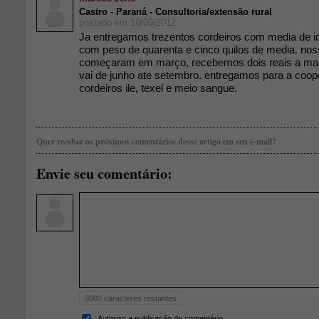
Castro - Paraná - Consultoria/extensão rural
postado em 19/09/2012
Ja entregamos trezentos cordeiros com media de i
com peso de quarenta e cinco quilos de media. nos
começaram em março, recebemos dois reais a mais
vai de junho ate setembro. entregamos para a coope
cordeiros ile, texel e meio sangue.
Quer receber os próximos comentários desse artigo em seu e-mail?
Envie seu comentário:
3000
caracteres restantes
Autorizo a publicação do comentário