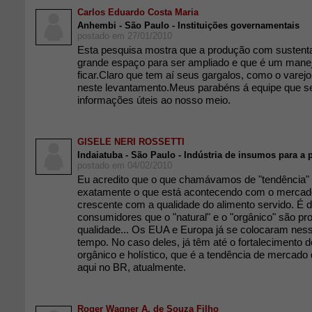
Carlos Eduardo Costa Maria
Anhembi - São Paulo - Instituições governamentais
postado em 27/01/2010
Esta pesquisa mostra que a produção com sustent
grande espaço para ser ampliado e que é um manej
ficar.Claro que tem aí seus gargalos, como o varej
neste levantamento.Meus parabéns á equipe que s
informações úteis ao nosso meio.
GISELE NERI ROSSETTI
Indaiatuba - São Paulo - Indústria de insumos para a
postado em 04/02/2010
Eu acredito que o que chamávamos de "tendência" 
exatamente o que está acontecendo com o merca
crescente com a qualidade do alimento servido. É 
consumidores que o "natural" e o "orgânico" são pr
qualidade... Os EUA e Europa já se colocaram nes
tempo. No caso deles, já têm até o fortalecimento do
orgânico e holístico, que é a tendência de mercad
aqui no BR, atualmente.
Roger Wagner A. de Souza Filho