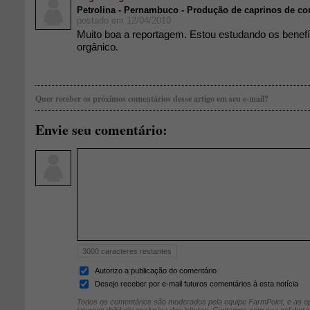
Petrolina - Pernambuco - Produção de caprinos de co
postado em 12/04/2010
Muito boa a reportagem. Estou estudando os benefíc
orgânico.
Quer receber os próximos comentários desse artigo em seu e-mail?
Envie seu comentário:
3000
caracteres restantes
Autorizo a publicação do comentário
Desejo receber por e-mail futuros comentários à esta notícia
Todos os comentários são moderados pela equipe FarmPoint, e as op