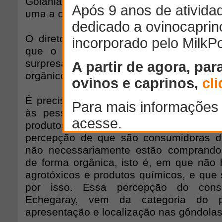
Goiânia e Brasília - disse adquirir pro
uma a cinco vezes por semana.
O diretor da Market Analysis, Fabián 
que o resultado ficou acima do ima
surpresa porque sempre se acreditou 
orgânicos] era um nicho", comenta.
É preciso ponderar, no entanto, que o r
às pessoas que se identificam como
produtos orgânicos, explica Echega
percepção de que são consumidoras d
não necessariamente estão comprando 
de forma orgânica, isto é, em que não h
agrotóxicos e produtos químicos, e que 
por isso. Essa percepção do cons
Echegaray, vem da categoria do p
apresentação e localização nas gôndolas