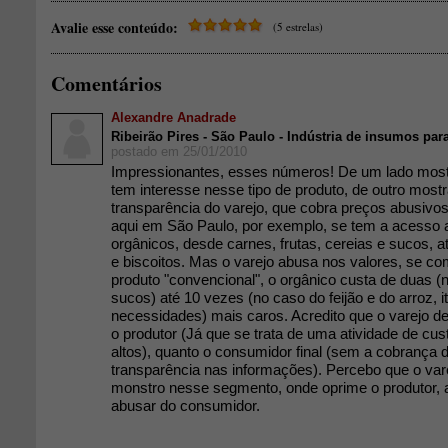
Avalie esse conteúdo:
(5 estrelas)
Comentários
Alexandre Anadrade
Ribeirão Pires - São Paulo - Indústria de insumos par
postado em 25/01/2010
Impressionantes, esses números! De um lado most
tem interesse nesse tipo de produto, de outro most
transparência do varejo, que cobra preços abusivos
aqui em São Paulo, por exemplo, se tem a acesso 
orgânicos, desde carnes, frutas, cereias e sucos, a
e biscoitos. Mas o varejo abusa nos valores, se 
produto "convencional", o orgânico custa de duas (
sucos) até 10 vezes (no caso do feijão e do arroz, i
necessidades) mais caros. Acredito que o varejo dev
o produtor (Já que se trata de uma atividade de cus
altos), quanto o consumidor final (sem a cobrança 
transparência nas informações). Percebo que o var
monstro nesse segmento, onde oprime o produtor, al
abusar do consumidor.