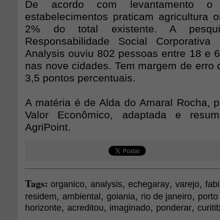
De acordo com levantamento o
estabelecimentos praticam agricultura o
2% do total existente. A pesqu
Responsabilidade Social Corporativ
Analysis ouviu 802 pessoas entre 18 e 6
nas nove cidades. Tem margem de erro
3,5 pontos percentuais.
A matéria é de Alda do Amaral Rocha, pu
Valor Econômico, adaptada e resum
AgriPoint.
Tags:
,
,
,
,
organico
analysis
echegaray
varejo
fab
,
,
,
,
residem
ambiental
goiania
rio de janeiro
porto
,
,
,
,
horizonte
acreditou
imaginado
ponderar
curiti