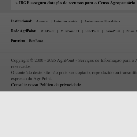
» IBGE assegura dotação de recursos para o Censo Agropecuário
Institucional:
Anuncie
|
Entre em contato
|
Assine nossas Newsletters
Rede AgriPoint:
MilkPoint
|
MilkPoint PT
|
CaféPoint
|
FarmPoint
|
Nossa M
Parceiro:
BeefPoint
Copyright © 2000 - 2026 AgriPoint - Serviços de Informação para o A
reservados
O conteúdo deste site não pode ser copiado, reproduzido ou transmi
expresso da AgriPoint.
Consulte nossa Política de privacidade