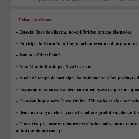
responsabilidade exclusiva dos leitores. Contamos com sua colabora
Últimas Atualizações
» Especial Taça de Silagem: novos híbridos, antigas discussões
» Participe do EducaPoint Day, o melhor evento online gratuito!
» Vem aí o EducaPoint!
» Novo Mundo Rural, por Xico Graziano
» Ainda dá tempo de participar do treinamento sobre produção d
» Fiscais agropecuários decidem entrar em greve na próxima quar
» Começou hoje o novo Curso Online "Educação de cães por meio 
» Benchmarking da eficiência de trabalho e produtividade das fa
» Curso visa preparar estudantes e recém-formados para atuar no
indústrias do mercado pet