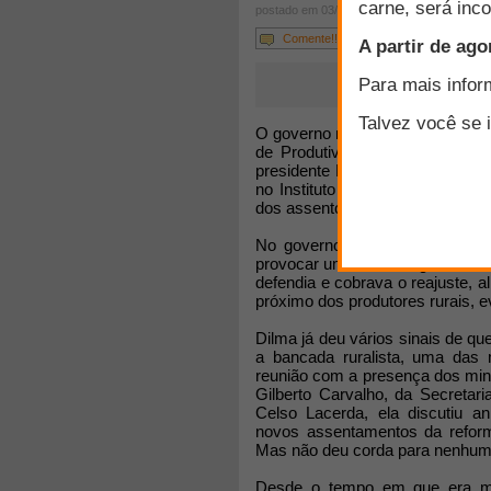
postado em 03/01/2012
Comente!!!
O governo não pretende estimula
de Produtividade Rural - uma a
presidente Dilma Rousseff cons
no Instituto Nacional de Coloniz
dos assentos rurais já instalado
No governo do presidente Luiz 
provocar um racha no governo. 
defendia e cobrava o reajuste, al
próximo dos produtores rurais, e
Dilma já deu vários sinais de qu
a bancada ruralista, uma das 
reunião com a presença dos mini
Gilberto Carvalho, da Secretari
Celso Lacerda, ela discutiu a
novos assentamentos da reforma
Mas não deu corda para nenhuma
Desde o tempo em que era min