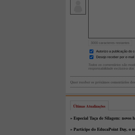
3000
caracteres restantes
Autorizo a publicação do 
Desejo receber por e-mail 
Todos os comentários são mode
responsabilidade exclusiva dos
Quer receber os próximos comentários des
Últimas Atualizações
» Especial Taça de Silagem: novos h
» Participe do EducaPoint Day, o m