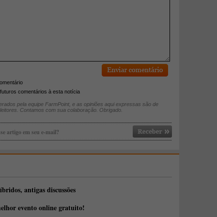
comentário
futuros comentários à esta notícia
rados pela equipe FarmPoint, e as opiniões aqui expressas são de
 leitores. Contamos com sua colaboração. Obrigado.
se artigo em seu e-mail?
íbridos, antigas discussões
elhor evento online gratuito!