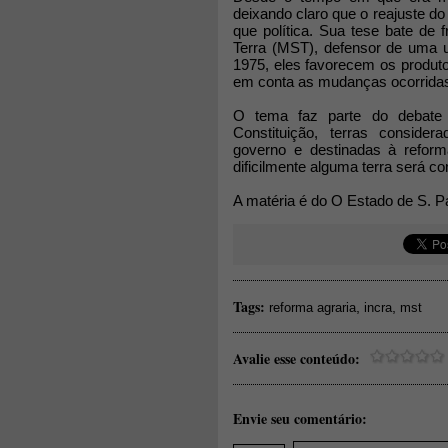
deixando claro que o reajuste do
que política. Sua tese bate de
Terra (MST), defensor de uma 
1975, eles favorecem os produt
em conta as mudanças ocorridas
O tema faz parte do debate 
Constituição, terras conside
governo e destinadas à reform
dificilmente alguma terra será c
A matéria é do O Estado de S. Pa
Tags:
,
,
reforma agraria
incra
mst
Avalie esse conteúdo:
Envie seu comentário: