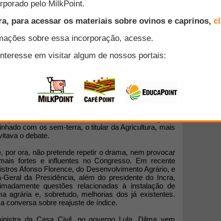
r neste ano nenhum debate sobre o reajuste do Índice
ntiga bandeira dos defensores da reforma agrária. A
idera mais importante promover reformas na estrutura
ação e Reforma Agrária (Incra) e investir na melhoria
s, para que se tornem mais produtivos.
Inácio Lula da Silva, a questão do índice chegou a
Enquanto o então ministro do Desenvolvimento Agrário
inhado com os sem-terra, o titular da Agricultura, mais
vitava o debate.
e, por ora, não pretende repetir o drama, nem provocar
mais fortes e influentes no Congresso. Em recente
stros Afonso Florence, do Desenvolvimento Agrário, e
a-Geral da Presidência, além do presidente do Incra,
nimadamente questões relacionadas à instalação de
 agrária e, sobretudo, melhorias dos já existentes.
 conversa sobre reajuste de índice.
istra da Casa Civil, no governo Lula, Dilma vem