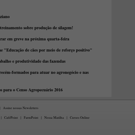
ziano
 treinamento sobre produção de silagem!
trar em greve na próxima quarta-feira
e "Educação de cães por meio de reforço positivo"
abalho e produtividade das fazendas
 recém-formados para atuar no agronegócio e nas
os para o Censo Agropecuário 2016
|
Assine nossas Newsletters
|
CaféPoint
|
FarmPoint
|
Nossa Matilha
|
Cursos Online