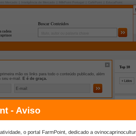
oint Mercado
Inteligência de Mercado
MilkPoint Portugal
CaféPoint
EducaPoint
Buscar Conteúdos
Top 10
rimeira mão os links para todo o conteúdo publicado, além
m seu e-mail.
E é de graça.
+ Lidos
iro de Notícias
m ruralistas