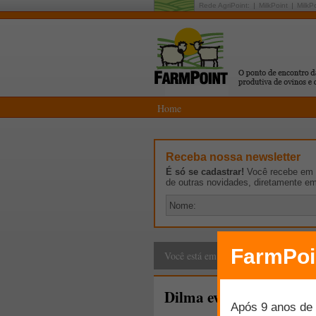
Rede AgriPoint:
MilkPoint
MilkP
Home
Receba nossa newsletter
É só se cadastrar!
Você recebe em p
de outras novidades, diretamente e
Cadeia Produtiva
>
G
Você está em:
Dilma evita polêmica co