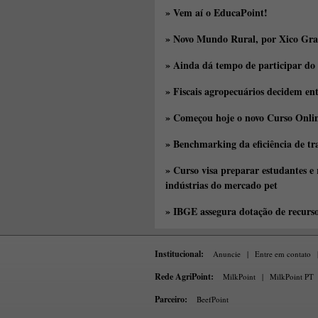
» Vem aí o EducaPoint!
» Novo Mundo Rural, por Xico Gra
» Ainda dá tempo de participar do
» Fiscais agropecuários decidem en
» Começou hoje o novo Curso Onlin
» Benchmarking da eficiência de tr
» Curso visa preparar estudantes e
indústrias do mercado pet
» IBGE assegura dotação de recurs
Institucional:
Anuncie
|
Entre em contato
Rede AgriPoint:
MilkPoint
|
MilkPoint PT
Parceiro:
BeefPoint