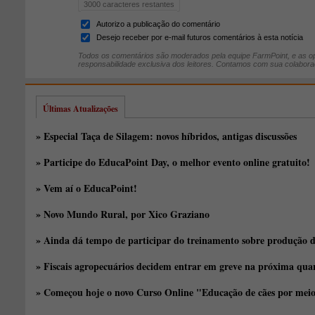
3000
caracteres restantes
Autorizo a publicação do comentário
Desejo receber por e-mail futuros comentários à esta notícia
Todos os comentários são moderados pela equipe FarmPoint, e as op
responsabilidade exclusiva dos leitores. Contamos com sua colabora
Últimas Atualizações
» Especial Taça de Silagem: novos híbridos, antigas discussões
» Participe do EducaPoint Day, o melhor evento online gratuito!
» Vem aí o EducaPoint!
» Novo Mundo Rural, por Xico Graziano
» Ainda dá tempo de participar do treinamento sobre produção d
» Fiscais agropecuários decidem entrar em greve na próxima quar
» Começou hoje o novo Curso Online "Educação de cães por meio 