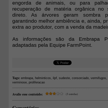
engorda de animais, ou para palhad
recuperação de matéria orgânica no s
direto. As árvores geram sombra p
garantindo melhor ambiência e, ainda, p
extra ao produtor, com a venda da madei
As informações são da Embrapa Pe
adaptadas pela Equipe FarmPoint.
Tags:
,
,
,
,
,
,
embrapa
helminticos
ilpf
sudeste
consorciado
vermifugos
,
verminose
proliferacao
Avalie esse conteúdo:
(3 estrelas)
Comentários