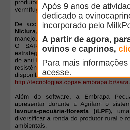
produtores. Os prejuízos vão desde ga
vermífugos até a perda de animais.
De acordo com a pesquisadora,
Simo
Niciura,
a tecnologia, além de ter impac
manejo, pode reduzir o uso de medicamen
O SARA fornece um relatório com 
estratégias de controle de parasitas e de 
de anti-helmínticos, visando retardar o 
resistência parasitária nos rebanhos ov
disponibiliz
http://tecnologias.cppse.embrapa.br/sara
Além do software, a Embrapa Pecuá
apresentar durante a Agrifam o sist
lavoura-pecuária-floresta (iLPF),
uma a
diversificar a renda do produtor rural e 
ambientais.