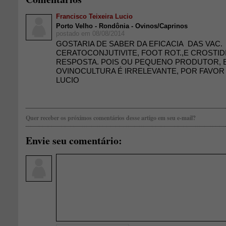
Francisco Teixeira Lucio
Porto Velho - Rondônia - Ovinos/Caprinos
postado em 08/08/2014
GOSTARIA DE SABER DA EFICACIA DAS VAC.
CERATOCONJUTIVITE, FOOT ROT.,E CROSTI
RESPOSTA. POIS OU PEQUENO PRODUTOR, E
OVINOCULTURA É IRRELEVANTE, POR FAVOR
LUCIO
Quer receber os próximos comentários desse artigo em seu e-mail?
Envie seu comentário: