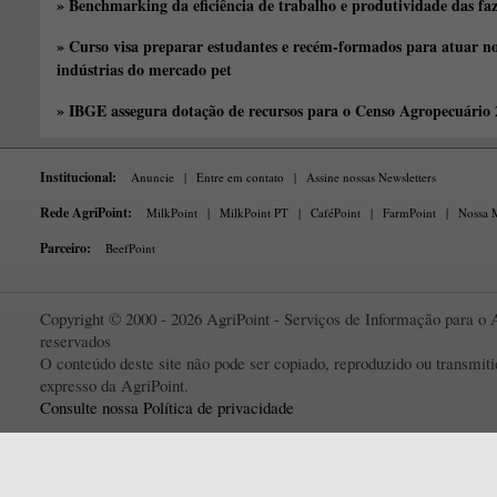
» Benchmarking da eficiência de trabalho e produtividade das fa
» Curso visa preparar estudantes e recém-formados para atuar no
indústrias do mercado pet
» IBGE assegura dotação de recursos para o Censo Agropecuário
Institucional:
Anuncie
|
Entre em contato
|
Assine nossas Newsletters
Rede AgriPoint:
MilkPoint
|
MilkPoint PT
|
CaféPoint
|
FarmPoint
|
Nossa M
Parceiro:
BeefPoint
Copyright © 2000 - 2026 AgriPoint - Serviços de Informação para o A
reservados
O conteúdo deste site não pode ser copiado, reproduzido ou transmi
expresso da AgriPoint.
Consulte nossa Política de privacidade