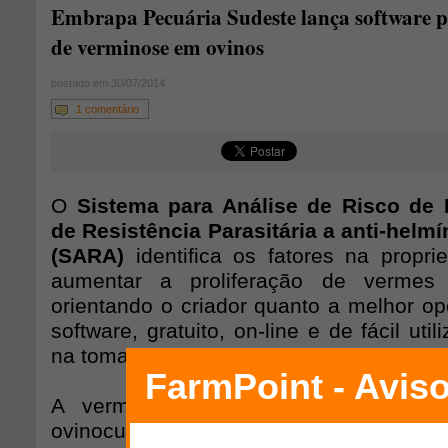
Embrapa Pecuária Sudeste lança software p
de verminose em ovinos
postado em 30/07/2014
1 comentário
O
Sistema para Análise de Risco de
de Resistência Parasitária a anti-helm
(SARA)
identifica os fatores na prop
aumentar a proliferação de vermes 
orientando o criador quanto a melhor o
software, gratuito, on-line e de fácil util
na tomada de decisões.
A verminose ainda é um dos grand
ovinocultura e um dos maiores problemas