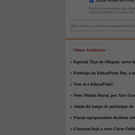
Desejo receber por e-mail 
Todos os comentários são mode
responsabilidade exclusiva dos
Quer receber os próximos comentários des
Últimas Atualizações
» Especial Taça de Silagem: novos h
» Participe do EducaPoint Day, o m
» Vem aí o EducaPoint!
» Novo Mundo Rural, por Xico Gra
» Ainda dá tempo de participar do
» Fiscais agropecuários decidem en
» Começou hoje o novo Curso Onlin