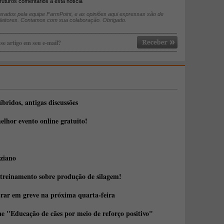
futuros comentários à esta notícia
rados pela equipe FarmPoint, e as opiniões aqui expressas são de
 leitores. Contamos com sua colaboração. Obrigado.
se artigo em seu e-mail?
íbridos, antigas discussões
elhor evento online gratuito!
ziano
 treinamento sobre produção de silagem!
trar em greve na próxima quarta-feira
e "Educação de cães por meio de reforço positivo"