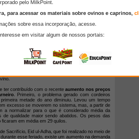
mestre
,81 por 100 quilos no terceiro trimestre de 2013, os
ngelo, Texas, nos Estados Unidos, viram aumentos
22,98/100 kg) e novembro (US$ 315,37/100 kg). Os
013 deverão ser de US$ 318,57/100 kg. Cordeiros mais
ndidos para o abate provavelmente são um fator que
eços. Os preços mais altos, entretanto, são vistos em
vino.
e ter contribuído com o recente
aumento nos preços
rneiro
. Primeiro, o problema gerado com cordeiros
 primeira metade do ano diminuiu. Levou um tempo
em excesso se moverem no sistema, mas, a partir de
 a normalizar para o que é considerado média da
is de qualidade maior sendo abatidos. Os pesos das
 ficaram em média em 29 quilos.
 Sacrifício, Eid ul-Adha, que foi realizado no meio de
e durante esse feriado, existe um aumento na demanda