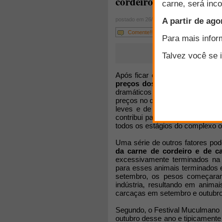
cordeiros no quarto tri
postado em 26/12/2013
Comente!!!
Após ficar em média em US$ 207
preços dos cordeiros
em San A
dramáticos em outubro (US$ 3
preços no quarto trimestre de 2
leves e de maior qualidade ve
contribui para o aumento dos pr
todos os estágios do complexo o
Uma série de outros fatores pod
da carne de cordeiro e de ca
excessivamente terminados na
para esses animais terminados 
setembro, os pesos começaram
indústria, resultando em anima
carcaças em setembro e outubro
Segundo, o Festival Muculmano de
outubro desse ano e tipicament