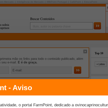
oint Mercado
Inteligência de Mercado
MilkPoint Portugal
CaféPoint
EducaPoint
Buscar Conteúdos
Top 10
rimeira mão os links para todo o conteúdo publicado, além
m seu e-mail.
E é de graça.
+ Lidos
iro de Notícias
tos dramáticos nos preços de