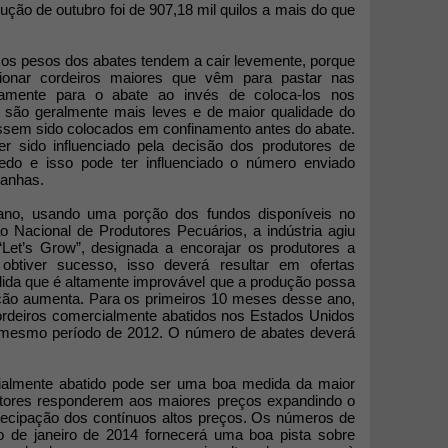
ução de outubro foi de 907,18 mil quilos a mais do que
, os pesos dos abates tendem a cair levemente, porque
ionar cordeiros maiores que vêm para pastar nas
amente para o abate ao invés de coloca-los nos
 são geralmente mais leves e de maior qualidade do
ssem sido colocados em confinamento antes do abate.
 sido influenciado pela decisão dos produtores de
edo e isso pode ter influenciado o número enviado
tanhas.
ano, usando uma porção dos fundos disponíveis no
Nacional de Produtores Pecuários, a indústria agiu
et’s Grow”, designada a encorajar os produtores a
btiver sucesso, isso deverá resultar em ofertas
ida que é altamente improvável que a produção possa
ção aumenta. Para os primeiros 10 meses desse ano,
ordeiros comercialmente abatidos nos Estados Unidos
mesmo período de 2012. O número de abates deverá
almente abatido pode ser uma boa medida da maior
dutores responderem aos maiores preços expandindo o
ecipação dos contínuos altos preços. Os números de
io de janeiro de 2014 fornecerá uma boa pista sobre