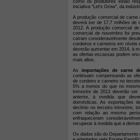
como os produtores estão re
iniciativa “Let’s Grow”, da indústr
A produção comercial de carne d
deverá ser de 17,7 milhões de
2012. A produção comercial de 
comercial de novembro foi pre
caíram consideravelmente desde
cordeiros e carneiros em níveis 
deverão aumentar em 2014, à me
as ofertas escassas podem enco
mais altos.
As
importações de carne d
continuam compensando as ofer
de cordeiro e carneiro no tercei
5% a menos do que no mesmo p
trimestre de 2013 deverão ser
anterior, à medida que deve
domésticas. As exportações de
declínio no terceiro trimestre,
com relação ao mesmo períod
enfraqueceram consideravelmen
recuperar à medida que a demanda
Os dados são do Departamento d
e adaptados pela Equipe FarmPo