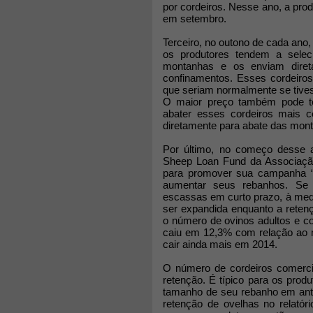
por cordeiros. Nesse ano, a prod
em setembro.
Terceiro, no outono de cada ano
os produtores tendem a selec
montanhas e os enviam diret
confinamentos. Esses cordeiros
que seriam normalmente se tive
O maior preço também pode ter
abater esses cordeiros mais c
diretamente para abate das mon
Por último, no começo desse 
Sheep Loan Fund da Associação 
para promover sua campanha “L
aumentar seus rebanhos. Se o
escassas em curto prazo, à med
ser expandida enquanto a reten
o número de ovinos adultos e c
caiu em 12,3% com relação ao 
cair ainda mais em 2014.
O número de cordeiros comerci
retenção. É típico para os pro
tamanho de seu rebanho em ant
retenção de ovelhas no relatór