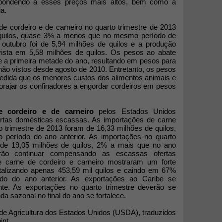
spondendo a esses preços mais altos, bem como à
ia.
e cordeiro e de carneiro no quarto trimestre de 2013
 quilos, quase 3% a menos que no mesmo período de
outubro foi de 5,94 milhões de quilos e a produção
vista em 5,58 milhões de quilos. Os pesos ao abate
 a primeira metade do ano, resultando em pesos para
não vistos desde agosto de 2010. Entretanto, os pesos
dida que os menores custos dos alimentos animais e
rajar os confinadores a engordar cordeiros em pesos
e cordeiro e de carneiro
pelos Estados Unidos
tas domésticas escassas. As importações de carne
ro trimestre de 2013 foram de 16,33 milhões de quilos,
eríodo do ano anterior. As importações no quarto
 de 19,05 milhões de quilos, 2% a mais que no ano
rão continuar compensando as escassas ofertas
 carne de cordeiro e carneiro mostraram um forte
 totalizando apenas 453,59 mil quilos e caindo em 67%
o do ano anterior. As exportações ao Caribe se
te. As exportações no quarto trimestre deverão se
 sazonal no final do ano se fortalece.
e Agricultura dos Estados Unidos (USDA), traduzidos
int.