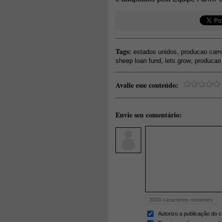
Tags:
,
estados unidos
producao carn
,
,
sheep loan fund
lets grow
producao 
Avalie esse conteúdo:
Envie seu comentário:
3000
caracteres restantes
Autorizo a publicação do 