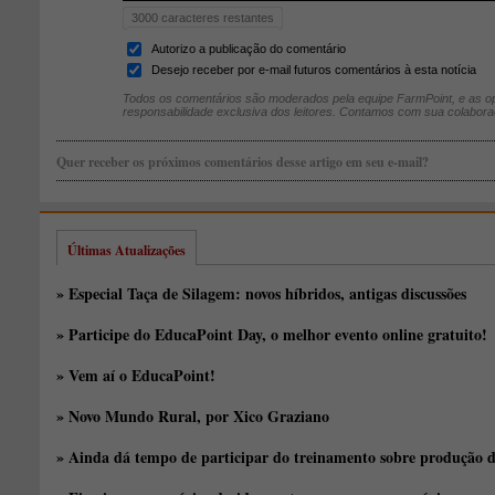
3000
caracteres restantes
Autorizo a publicação do comentário
Desejo receber por e-mail futuros comentários à esta notícia
Todos os comentários são moderados pela equipe FarmPoint, e as op
responsabilidade exclusiva dos leitores. Contamos com sua colabora
Quer receber os próximos comentários desse artigo em seu e-mail?
Últimas Atualizações
» Especial Taça de Silagem: novos híbridos, antigas discussões
» Participe do EducaPoint Day, o melhor evento online gratuito!
» Vem aí o EducaPoint!
» Novo Mundo Rural, por Xico Graziano
» Ainda dá tempo de participar do treinamento sobre produção d