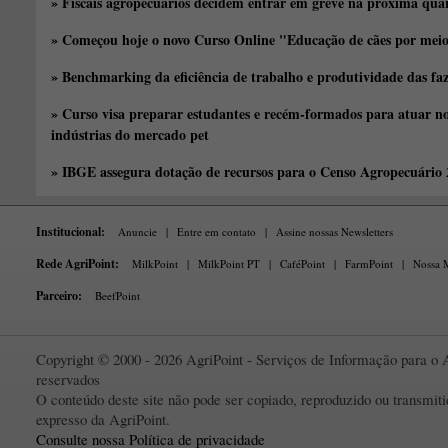
» Fiscais agropecuários decidem entrar em greve na próxima quar
» Começou hoje o novo Curso Online "Educação de cães por meio 
» Benchmarking da eficiência de trabalho e produtividade das fa
» Curso visa preparar estudantes e recém-formados para atuar no
indústrias do mercado pet
» IBGE assegura dotação de recursos para o Censo Agropecuário
Institucional:
Anuncie
|
Entre em contato
|
Assine nossas Newsletters
Rede AgriPoint:
MilkPoint
|
MilkPoint PT
|
CaféPoint
|
FarmPoint
|
Nossa M
Parceiro:
BeefPoint
Copyright © 2000 - 2026 AgriPoint - Serviços de Informação para o A
reservados
O conteúdo deste site não pode ser copiado, reproduzido ou transmi
expresso da AgriPoint.
Consulte nossa Política de privacidade