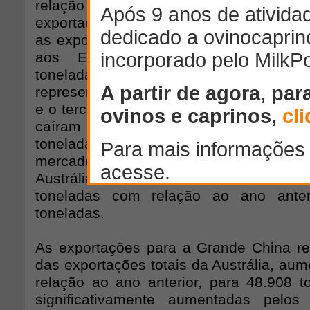
relação ao ano anterior – representando
exportações de carne de cordeiro austr
as exportações de carne de cordeiro na 
aos Emirados Árabes Unidos alc
toneladas, 19% a mais que no ano ant
representar 26% das exportações totais
e o terceiro maior mercado em 2013, os 
caíram 2% com relação ao ano anter
toneladas. Entretanto, Bahrain sur
mercados mais significantes para car
Austrália em 2013, crescendo 300%, o
toneladas com relação ao ano anter
toneladas.
As exportações para a Grande China r
das exportações totais da Austrália, a
relação ao ano anterior, para 48.908 t
significativamente aumentadas pelo