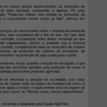
e em outros países desenvolvidos, as emissões de
 do total nacional, comparado a apenas 3% para
plo. "Podemos reduzir sem dúvida as emissões de
ão é consumindo menos carne ou leite", afirmou em
começou um novo estudo sobre o impacto da produção
ica, que completará até o fim do ano. Diz que será
r exemplo, comparação entre dietas, incluindo as que
nte vegetarianas, porém, a entidade usa a mesma
ro estudo, contabilizando tanto as emissões de metano
mento, as emissões de carbono do transporte, da
s emissões na produção da soja usada para o gado.
ortadores é que, quando o estudo for divulgado, o que
total das emissões geradas pela produção de carne. A
logia para outros produtos agrícolas.
de ter desviado a atenção da sociedade, com suas
ar as causas reais na origem da mudança do clima. A
ne ajuda a reduzir o aquecimento está na origem de
 sem carne" ou "Menos carne, menos aquecimento",
 resumida e adaptada pela Equipe AgriPoint.