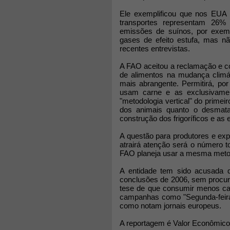
Ele exemplificou que nos EUA 
transportes representam 26%
emissões de suínos, por exem
gases de efeito estufa, mas n
recentes entrevistas.
A FAO aceitou a reclamação e 
de alimentos na mudança climát
mais abrangente. Permitirá, po
usam carne e as exclusivame
"metodologia vertical" do primei
dos animais quanto o desmata
construção dos frigoríficos e a
A questão para produtores e exp
atrairá atenção será o número 
FAO planeja usar a mesma metodo
A entidade tem sido acusada 
conclusões de 2006, sem procur
tese de que consumir menos car
campanhas como "Segunda-feira
como notam jornais europeus.
A reportagem é Valor Econômico,