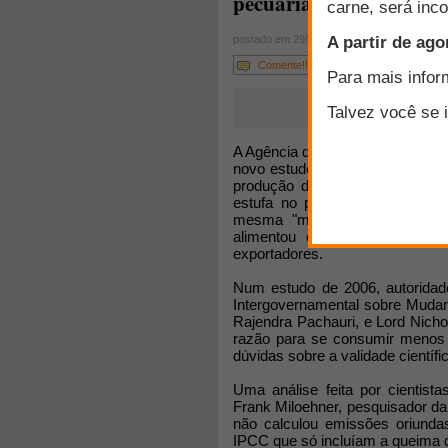
pecuária
postado em 29/03/2010
Comente!!!
A Agência das Nações Unidas pa
novo estudo sobre o efeito da 
produção de carnes como resp
estufa no planeta, mais do qu
mesma "metodologia vertical",
alimentou campanhas contra 
exportadores.
Num estudo de 2006, autoridade
Intergovernamental sobre Mudan
Rajendra Pachauri, e Lord Nich
razão para se consumir menos 
dúvidas sobre a validade científic
Uma análise feita por cientist
Frank Miloehner, pesquisador da
não calculou emissões oriund
IPCC que só incluíam a queima d