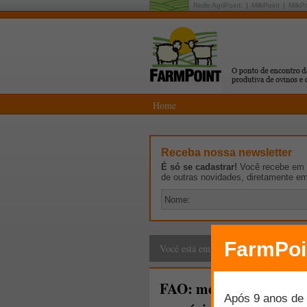
Rede AgriPoint:
MilkPoint
MilkP
Home
Receba nossa newsletter
É só se cadastrar!
Você recebe em p
de outras novidades, diretamente e
Cadeia Produtiva
>
G
Você está em:
FAO: método polêmico 