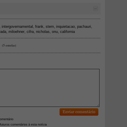
,
,
,
,
,
,
intergovernamental
frank
stern
inquietacao
pachauri
,
,
,
,
,
rada
miloehner
cifra
nicholas
onu
california
(5 estrelas)
comentário
futuros comentários à esta notícia