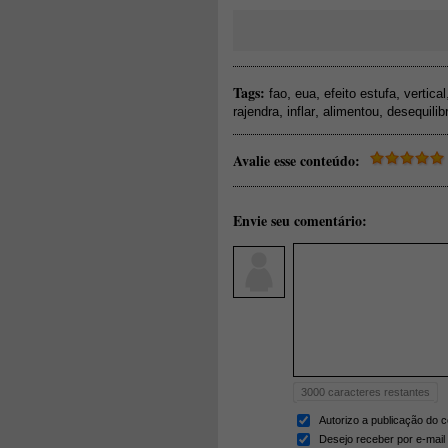
Tags:
,
,
,
fao
eua
efeito estufa
vertical
,
,
,
rajendra
inflar
alimentou
desequilib
Avalie esse conteúdo:
Envie seu comentário:
3000
caracteres restantes
Autorizo a publicação do 
Desejo receber por e-mail 