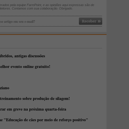
rados pela equipe FarmPoint, e as opiniões aqui expressas são de
 leitores. Contamos com sua colaboração. Obrigado.
se artigo em seu e-mail?
íbridos, antigas discussões
elhor evento online gratuito!
ziano
 treinamento sobre produção de silagem!
trar em greve na próxima quarta-feira
e "Educação de cães por meio de reforço positivo"