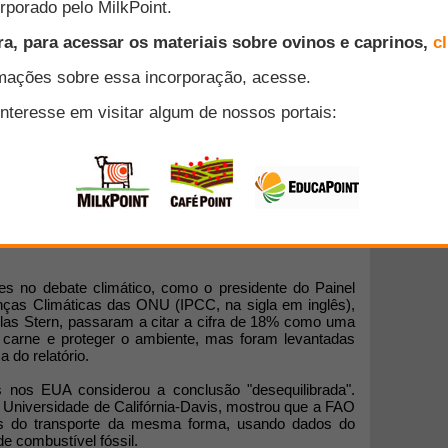
ra a Agricultura e Alimentação (FAO) está usando, em
pecuária no clima, a mesma metodologia que apontou a
onsável por 18% das emissões de gases de efeito
e o setor de transportes, apurou o Valor. Usando a
 o estudo tende a inflar de novo o resultado que
o consumo de carnes, causando inquietação nos
s no debate climático, como o presidente do Painel
ças Climáticas das ONU (IPCC, na sigla em inglês),
olas Stern, passaram a citar a cifra de 18% como uma
carne e proteger o ambiente, mas foram levantadas
a do relatório.
as nos EUA considerou a conclusão "desequilibrada".
 Universidade de Califórnia-Davis, mostrou que a FAO
as do transporte da mesma forma, usando dados do
e combustível fóssil.