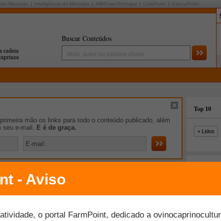
oint Mercado
Inteligência de Mercado
MilkPoint Portugal
CaféPoint
EducaPoint
Buscar Conteúdos
Top 10
rimeira mão os links para todo o conteúdo publicado, além
m seu e-mail.
E é de graça.
+ Lidos
iro de Notícias
para avaliar impacto da