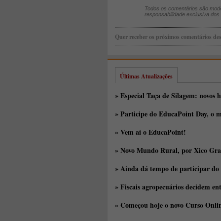
Todos os comentários são mode
responsabilidade exclusiva dos
Quer receber os próximos comentários des
Últimas Atualizações
» Especial Taça de Silagem: novos h
» Participe do EducaPoint Day, o m
» Vem aí o EducaPoint!
» Novo Mundo Rural, por Xico Gra
» Ainda dá tempo de participar do
» Fiscais agropecuários decidem en
» Começou hoje o novo Curso Onlin