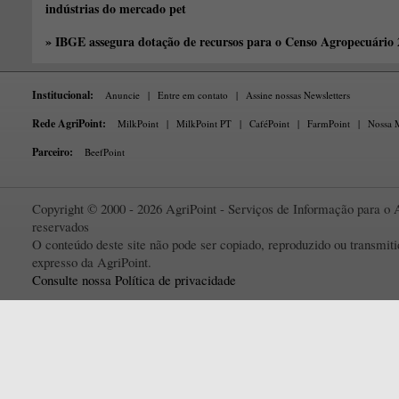
indústrias do mercado pet
» IBGE assegura dotação de recursos para o Censo Agropecuário
Institucional:
Anuncie
|
Entre em contato
|
Assine nossas Newsletters
Rede AgriPoint:
MilkPoint
|
MilkPoint PT
|
CaféPoint
|
FarmPoint
|
Nossa M
Parceiro:
BeefPoint
Copyright © 2000 - 2026 AgriPoint - Serviços de Informação para o A
reservados
O conteúdo deste site não pode ser copiado, reproduzido ou transmi
expresso da AgriPoint.
Consulte nossa Política de privacidade