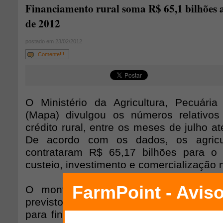
Financiamento rural soma R$ 65,1 bilhões a
de 2012
postado em 23/02/2012
Comente!!!
O Ministério da Agricultura, Pecuári
(Mapa) divulgou os números relativo
crédito rural, entre os meses de julho at
De acordo com os dados, os agricult
contrataram R$ 65,17 bilhões para o 
custeio, investimento e comercialização 
O montante é 52,9% do total de R$
previstos no Plano Agrícola e Pecuári
para financiar o setor. Nesse valor está