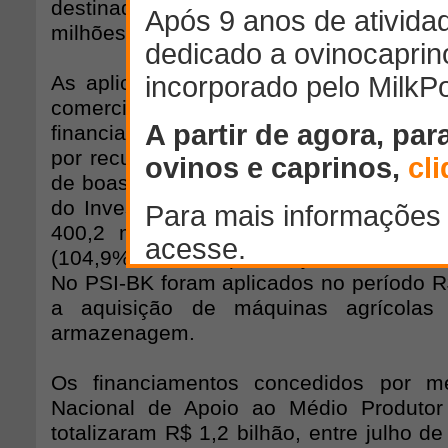
destinado à Agricultura Familiar (P
milhões.
As aplicações nos programas destinad
comercialização atingiram R$ 44,4 b
financiamentos para investimentos des
por recursos da linha do Programa ABC, 
de boas práticas agrícolas, e do Progra
do Investimento (PSI-BK). No ABC, for
400,2 milhões entre julho de 2011 e
(104,9% mais do que em julho de 2010 a 
No PSI-BK foram aplicados no período R$
a aquisição de máquinas agrícolas 
armazenagem.
Os financiamentos concedidos por m
Nacional de Apoio ao Médio Produtor
totalizaram R$ 1,2 bilhão, entre julho de