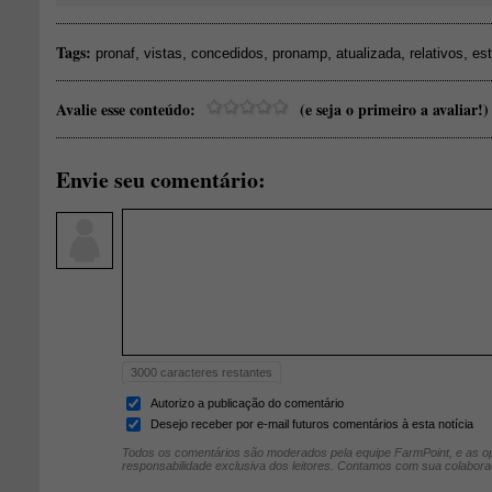
Tags:
,
,
,
,
,
,
pronaf
vistas
concedidos
pronamp
atualizada
relativos
est
Avalie esse conteúdo:
(e seja o primeiro a avaliar!)
Envie seu comentário:
3000
caracteres restantes
Autorizo a publicação do comentário
Desejo receber por e-mail futuros comentários à esta notícia
Todos os comentários são moderados pela equipe FarmPoint, e as op
responsabilidade exclusiva dos leitores. Contamos com sua colabora