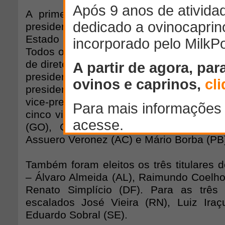
A primeira vice-presidência seguirá 
presidente da Federação da Agricultu
Estado da Bahia (FAEB), João Martins
Todos os membros da chapa eleita partic
de diretorias das federações de seus est
presidente executivo é Roberto Simõ
presidente secretário é José Zeferino
vice-presidente de finanças, Eduardo
cinco vice-presidentes diretores são Jo
(GO), Carlos Sperotto (RS), Júlio Ro
Assuero Veronez (AC) e Mário Borba (PB
Também foram eleitos os três titulares 
– Álvaro Almeida (AL), Raimundo Coelh
Renato Simplício (DF). Para as três 
escalados José Vieira (RN), Luiz Ira
Eduardo Sobral (SE).