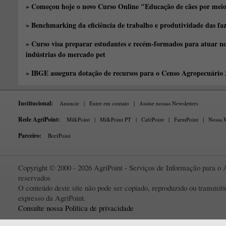
» Começou hoje o novo Curso Online "Educação de cães por meio 
» Benchmarking da eficiência de trabalho e produtividade das fa
» Curso visa preparar estudantes e recém-formados para atuar no
indústrias do mercado pet
» IBGE assegura dotação de recursos para o Censo Agropecuário
Institucional:
Anuncie
|
Entre em contato
|
Assine nossas Newsletters
Rede AgriPoint:
MilkPoint
|
MilkPoint PT
|
CaféPoint
|
FarmPoint
|
Nossa M
Parceiro:
BeefPoint
Copyright © 2000 - 2026 AgriPoint - Serviços de Informação para o A
reservados
O conteúdo deste site não pode ser copiado, reproduzido ou transmi
expresso da AgriPoint.
Consulte nossa Política de privacidade