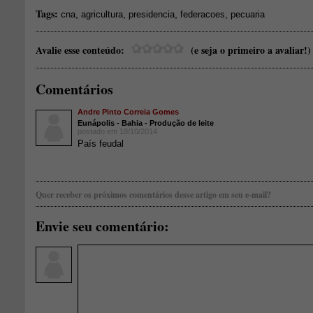
Tags:
,
,
,
,
cna
agricultura
presidencia
federacoes
pecuaria
Avalie esse conteúdo:
(e seja o primeiro a avaliar!)
Comentários
Andre Pinto Correia Gomes
Eunápolis - Bahia - Produção de leite
postado em 18/10/2014
País feudal
Quer receber os próximos comentários desse artigo em seu e-mail?
Envie seu comentário: