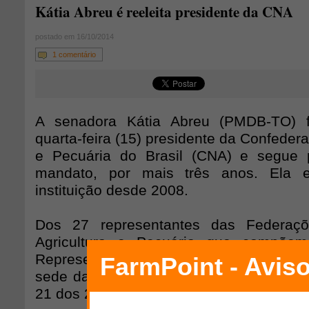
Kátia Abreu é reeleita presidente da CNA
postado em 16/10/2014
1 comentário
A senadora Kátia Abreu (PMDB-TO) fo
quarta-feira (15) presidente da Confedera
e Pecuária do Brasil (CNA) e segue p
mandato, por mais três anos. Ela e
instituição desde 2008.
Dos 27 representantes das Federaçõ
Agricultura e Pecuária que compõe
Representantes da entidade, 22 particip
sede da CNA, em Brasília. Kátia Abreu 
21 dos 22 participantes da eleição, e um