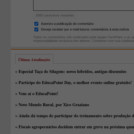
3000
caracteres restantes
Autorizo a publicação do comentário
Desejo receber por e-mail futuros comentários à esta notícia
Todos os comentários são moderados pela equipe FarmPoint, e as op
responsabilidade exclusiva dos leitores. Contamos com sua colabora
Últimas Atualizações
» Especial Taça de Silagem: novos híbridos, antigas discussões
» Participe do EducaPoint Day, o melhor evento online gratuito!
» Vem aí o EducaPoint!
» Novo Mundo Rural, por Xico Graziano
» Ainda dá tempo de participar do treinamento sobre produção d
» Fiscais agropecuários decidem entrar em greve na próxima quar