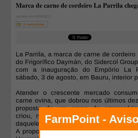
Marca de carne de cordeiro La Parrila cheg
postado em 05/08/2013
6 comentários
La Parrila, a marca de carne de cordeir
do Frigorífico Daymán, do Sidercol Group
com a inauguração do Empório La Pa
sábado, 3 de agosto, em Bauru, interior p
Atender o crescente mercado consumid
carne ovina, que dobrou nos últimos dez
proposta de um grupo de empresários
criou, no Uruguai, o Sidercol Group, pr
daquele país especializado em cordeiros
A proposta dos empresários em estabe