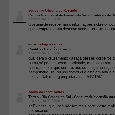
Sebastiao Oliveira de Rezende
Campo Grande - Mato Grosso do Sul - Produção de Ov
postado em 07/08/2013
Gostaria de receber mais informações sobre o nov
que a empresa esta desenvolvendo, fiquei muito in
eldar rodrigues alves
Curitiba - Paraná - governo
postado em 07/08/2013
qual sera o cruzamento da raça desses cordeiros do
puros,só podem serem corriedale, merino ou romne
qualidade tem que ser cruzado com alguma raça de
hampshaire, ille, ou poll dorset que esta em alta lá 
Leticia Dalemberg propietaria da LA PATAIA
Abilio da costa santos
Torres - Rio Grande do Sul - Consultoria/extensão rura
postado em 22/08/2013
sr Eldar sei que você não faz mais parte desta ati
comecando