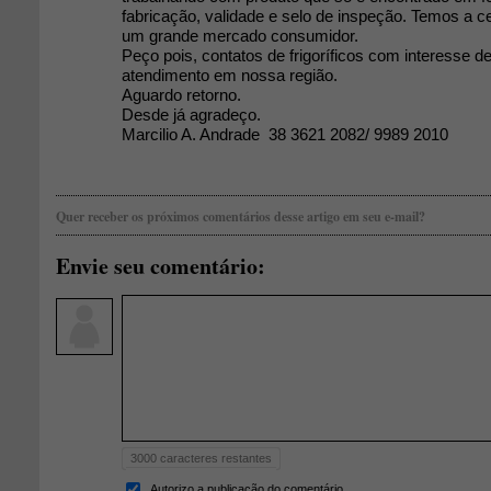
fabricação, validade e selo de inspeção. Temos a c
um grande mercado consumidor.
Peço pois, contatos de frigoríficos com interesse d
atendimento em nossa região.
Aguardo retorno.
Desde já agradeço.
Marcilio A. Andrade 38 3621 2082/ 9989 2010
Quer receber os próximos comentários desse artigo em seu e-mail?
Envie seu comentário:
3000
caracteres restantes
Autorizo a publicação do comentário