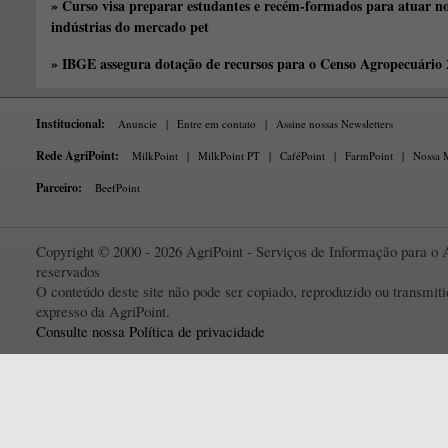
» Curso visa preparar estudantes e recém-formados para atuar no
indústrias do mercado pet
» IBGE assegura dotação de recursos para o Censo Agropecuário
Institucional:
Anuncie
|
Entre em contato
|
Assine nossas Newsletters
Rede AgriPoint:
MilkPoint
|
MilkPoint PT
|
CaféPoint
|
FarmPoint
|
Nossa M
Parceiro:
BeefPoint
Copyright © 2000 - 2026 AgriPoint - Serviços de Informação para o A
reservados
O conteúdo deste site não pode ser copiado, reproduzido ou transmi
expresso da AgriPoint.
Consulte nossa Política de privacidade