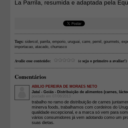
La Parrila, resumida e adaptada pela Eq
Tags:
,
,
,
,
,
,
,
sidercol
parrila
emporio
uruguai
carre
pernil
gourmets
exp
,
,
importacao
atacado
churrasco
Avalie esse conteúdo:
(e seja o primeiro a avaliar!)
Comentários
ABILIO PEREIRA DE MORAES NETO
Jataí - Goiás - Distribuição de alimentos (carnes, lácte
postado em 07/08/2013
trabalho no ramo de distribuição de carnes juntam
minerva foods, trabalhamos com cordeiros do Uru
qualidade excepcional, e a marca só vem para so
vários consumidores já vem adotando como um pr
suas dietas.