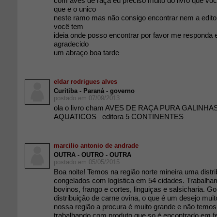
com aves de raça eu preciso muito do livro que v
que e o unico
neste ramo mas não consigo encontrar nem a editor
você tem
ideia onde posso encontrar por favor me responda e
agradecido
um abraço boa tarde
eldar rodrigues alves
Curitiba - Paraná - governo
postado em 07/09/2013
ola o livro cham AVES DE RAÇA PURA GALINHA
AQUATICOS editora 5 CONTINENTES
marcilio antonio de andrade
OUTRA - OUTRO - OUTRA
postado em 05/05/2015
Boa noite! Temos na região norte mineira uma distrib
congelados com logística em 54 cidades. Trabalh
bovinos, frango e cortes, linguiças e salsicharia. G
distribuição de carne ovina, o que é um desejo muit
nossa região a procura é muito grande e não tem
trabalhando com produto que so é encontrado em fe