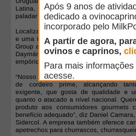
Uruguai, detentor do maior rebanho de 
Latina, também é a de produzir uma c
paladar dos brasileiros.
Localizado em Salto, pólo na criação de
e uma tradicional região agroindustrial d
Group atua desde a criação dos ovinos, 
Daymán) e venda direta ao consumi
empórios.
“Nosso principal objetivo é atender a 
de cordeiro prime, alcançando tan
exigente, que gosta de qualidade e u
quanto o atacado a nível nacional. Que
produto aos consumidores gourmets 
benefício adequado”, diz Daniel Camara,
Sidercol. A empresa também oferece car
apetrechos para churrascos, churrasquei