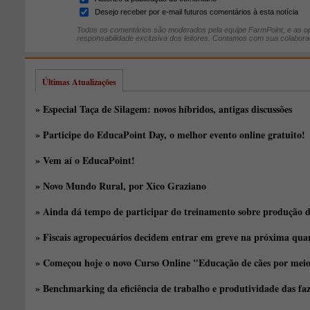
Desejo receber por e-mail futuros comentários à esta notícia
Todos os comentários são moderados pela equipe FarmPoint, e as op
responsabilidade exclusiva dos leitores. Contamos com sua colabora
Últimas Atualizações
» Especial Taça de Silagem: novos híbridos, antigas discussões
» Participe do EducaPoint Day, o melhor evento online gratuito!
» Vem aí o EducaPoint!
» Novo Mundo Rural, por Xico Graziano
» Ainda dá tempo de participar do treinamento sobre produção d
» Fiscais agropecuários decidem entrar em greve na próxima quar
» Começou hoje o novo Curso Online "Educação de cães por meio 
» Benchmarking da eficiência de trabalho e produtividade das fa