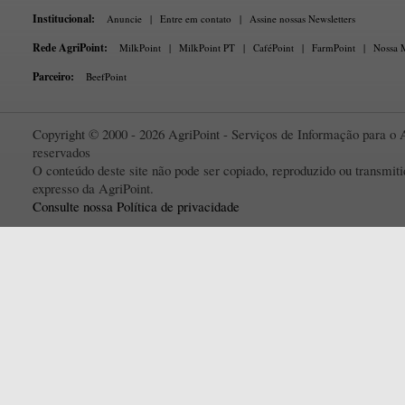
Institucional:
Anuncie
|
Entre em contato
|
Assine nossas Newsletters
Rede AgriPoint:
MilkPoint
|
MilkPoint PT
|
CaféPoint
|
FarmPoint
|
Nossa M
Parceiro:
BeefPoint
Copyright © 2000 - 2026 AgriPoint - Serviços de Informação para o A
reservados
O conteúdo deste site não pode ser copiado, reproduzido ou transmi
expresso da AgriPoint.
Consulte nossa Política de privacidade