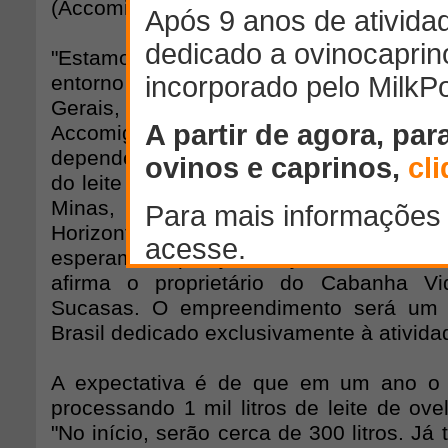
(Accomig/Caprileite).
"Estamos montando um projeto na regi
entorno do maior criatório de ovelha 
Gerais, o Cabanha Vida", conta a
Accomig/Caprileite, Aurora Gouveia. O f
depende da inauguração do laticínio p
do leite de ovelha, em fase de construç
Minas, no Sul do estado, a 417 qui
Horizonte. "A indústria deve ficar pr
esperamos que já esteja em funciona
afirma o proprietário do Cabanha Vi
Sucasas. O empreendimento será um 
Brasil dedicado exclusivamente à ativida
A expectativa é de que em um ano o la
processando 1 mil litros de leite de ove
"No início, serão cerca de 300 litros. Já