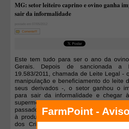
MG: setor leiteiro caprino e ovino ganha i
sair da informalidade
postado em 07/05/2012
Comente!!!
Este tem tudo para ser o ano da ovin
Gerais. Depois de sancionada a L
19.583/2011, chamada de Leite Legal - 
manipulação e beneficiamento do leite d
seus derivados -, o setor ganhou o i
para sair da informalidade e chegar à
supermercados. Em vigor desde 17 d
passado, a nova lei deu início a um mov
à produção de leite de ovelha liderad
dos Criadores de Caprinos e Ovinos