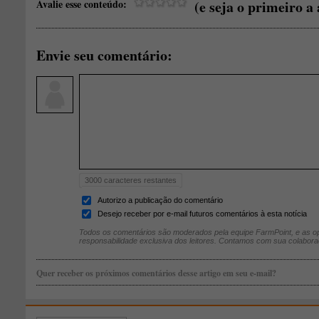
Avalie esse conteúdo:
(e seja o primeiro a 
Envie seu comentário:
3000
caracteres restantes
Autorizo a publicação do comentário
Desejo receber por e-mail futuros comentários à esta notícia
Todos os comentários são moderados pela equipe FarmPoint, e as op
responsabilidade exclusiva dos leitores. Contamos com sua colabora
Quer receber os próximos comentários desse artigo em seu e-mail?