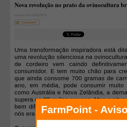
Nova revolução no prato da ovinocultura br
postado em 23/01/2014
Comente!!!
Uma transformação inspiradora está dit
uma revolução silenciosa na ovinocultura
de cordeiro vem caindo definitivam
consumidor. E tem muito chão para cresc
que ainda consome 700 gramas de carn
ano, em média, pode consumir muito
como Austrália e Nova Zelândia, a dema
supera os 20 quilos por ano. Mas a situaç
bem diferente. Há dez anos, o consumo
nós era menos da metade do atual.