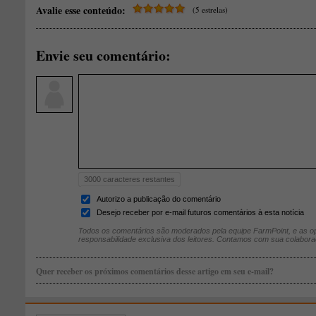
Avalie esse conteúdo:
(5 estrelas)
Envie seu comentário:
3000
caracteres restantes
Autorizo a publicação do comentário
Desejo receber por e-mail futuros comentários à esta notícia
Todos os comentários são moderados pela equipe FarmPoint, e as op
responsabilidade exclusiva dos leitores. Contamos com sua colabora
Quer receber os próximos comentários desse artigo em seu e-mail?