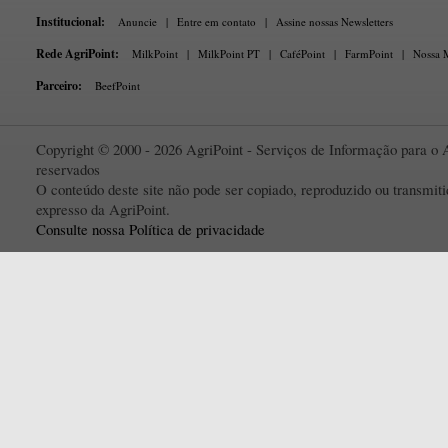
Institucional:
Anuncie
|
Entre em contato
|
Assine nossas Newsletters
Rede AgriPoint:
MilkPoint
|
MilkPoint PT
|
CaféPoint
|
FarmPoint
|
Nossa M
Parceiro:
BeefPoint
Copyright © 2000 - 2026 AgriPoint - Serviços de Informação para o A
reservados
O conteúdo deste site não pode ser copiado, reproduzido ou transmi
expresso da AgriPoint.
Consulte nossa Política de privacidade