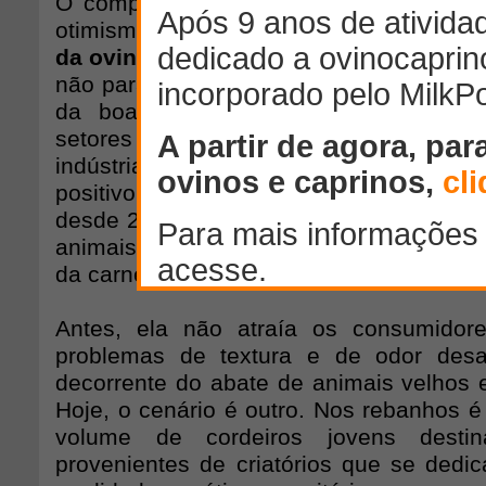
O comportamento do consumo na déca
otimismo pelo qual tem passado toda 
da ovinocultura
. A demanda por cortes 
não para de crescer e atrai cada vez ma
da boa carne, em um processo poten
setores de food service, varejo, chu
indústria frigorífica. Um indicador
positivo é dado pelo rebanho brasileiro
desde 2000, saindo de 14, 8 milhões par
animais. Por trás desse movimento, há u
da carne de cordeiro no Brasil.
Antes, ela não atraía os consumido
problemas de textura e de odor desag
decorrente do abate de animais velhos 
Hoje, o cenário é outro. Nos rebanhos é
volume de cordeiros jovens desti
provenientes de criatórios que se dedi