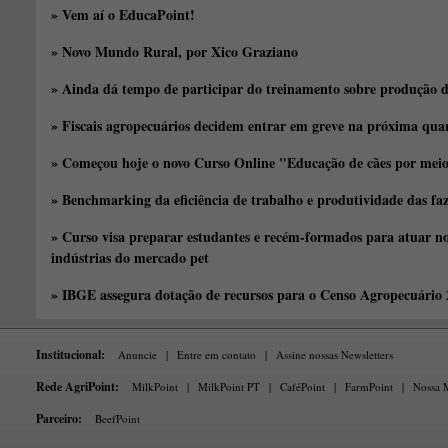
» Vem aí o EducaPoint!
» Novo Mundo Rural, por Xico Graziano
» Ainda dá tempo de participar do treinamento sobre produção d
» Fiscais agropecuários decidem entrar em greve na próxima quar
» Começou hoje o novo Curso Online "Educação de cães por meio 
» Benchmarking da eficiência de trabalho e produtividade das fa
» Curso visa preparar estudantes e recém-formados para atuar no
indústrias do mercado pet
» IBGE assegura dotação de recursos para o Censo Agropecuário
Institucional:
Anuncie
|
Entre em contato
|
Assine nossas Newsletters
Rede AgriPoint:
MilkPoint
|
MilkPoint PT
|
CaféPoint
|
FarmPoint
|
Nossa M
Parceiro:
BeefPoint