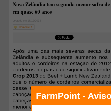
Nova Zelândia tem segunda menor safra de 
em quase 60 anos
postado em 16/12/2013
Comente!!!
Após uma das mais severas secas da 
Zelândia e subsequente aumento nos 
adultos e cordeiros na estação de 201
cordeiros no país caiu significativamente
Crop 2013
do Beef + Lamb New Zealand 
que o número de cordeiros comercializ
desse ano apresentou queda de 4,7%, 
cabeças, com relação a 2012, para 
cabeças. Isso torna a atual safra de co
menor em quase 60 anos.