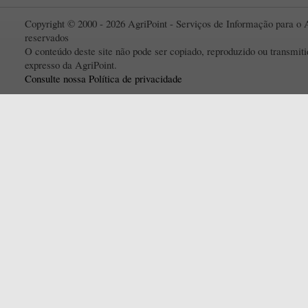
Copyright © 2000 - 2026 AgriPoint - Serviços de Informação para o A
reservados
O conteúdo deste site não pode ser copiado, reproduzido ou transmi
expresso da AgriPoint.
Consulte nossa Política de privacidade