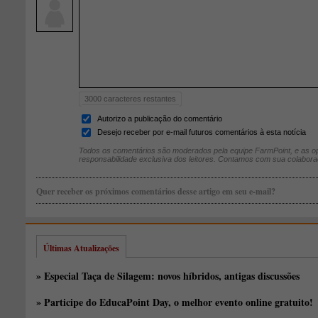
3000
caracteres restantes
Autorizo a publicação do comentário
Desejo receber por e-mail futuros comentários à esta notícia
Todos os comentários são moderados pela equipe FarmPoint, e as op
responsabilidade exclusiva dos leitores. Contamos com sua colabora
Quer receber os próximos comentários desse artigo em seu e-mail?
Últimas Atualizações
» Especial Taça de Silagem: novos híbridos, antigas discussões
» Participe do EducaPoint Day, o melhor evento online gratuito!