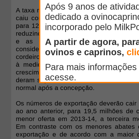
A taxa nacional de parição de cordeiros
caiu com relação ao recorde do ano 
para 121%, com as condições de seca 
reduzindo significativamente o número d
e as taxas gerais de concepção. 
consideravelmente com relação ao ano an
cordeiros ainda é maior do que original
à medida que a menor densidade, j
crescimento das pastagens durante o inv
deram suporte a taxas de sobrevivência
normal após a concepção.
Os números de exportação deverão cair
ao ano anterior, para 19,5 milhões de 
menor oferta em 2013-14, a terceira 
Em contraste com os menores abates d
exportação e de acordo com a maior d