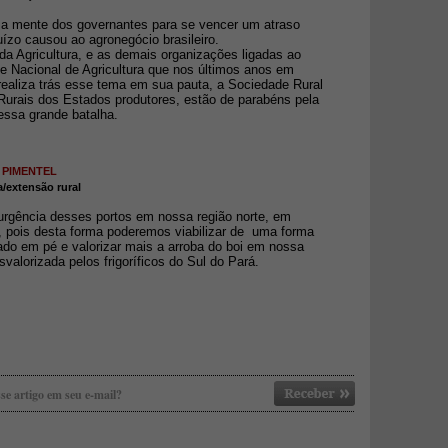
 a mente dos governantes para se vencer um atraso
juízo causou ao agronegócio brasileiro.
da Agricultura, e as demais organizações ligadas ao
de Nacional de Agricultura que nos últimos anos em
ealiza trás esse tema em sua pauta, a Sociedade Rural
 Rurais dos Estados produtores, estão de parabéns pela
essa grande batalha.
 PIMENTEL
a/extensão rural
rgência desses portos em nossa região norte, em
, pois desta forma poderemos viabilizar de uma forma
do em pé e valorizar mais a arroba do boi em nossa
svalorizada pelos frigoríficos do Sul do Pará.
se artigo em seu e-mail?