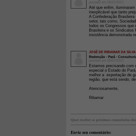
postado em 05/07/2013
Até que enfim, iluminaram
inexplicável que tanto pre
A Confederação Brasileira 
setor, tais como, Socieda
todos os Congressos que r
Brasileira e os Sindicatos
insistência demonstrada n
JOSÉ DE RIBAMAR DA SILVA
Redenção - Pará - Consultori
postado em 05/07/2013
Estamos precisando com u
especial o Estado do Pará
melhor a exportação de ga
região, que está sendo, de
Atenciosamente,
Ribamar
Quer receber os próximos comentários des
Envie seu comentário: