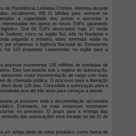
os da Presidência, Leônidas Cristino, informou durante
idos, inicialmente, R$ 11 bilhões para remover os
, ampliar a capacidade dos portos e aumentar a
s interessadas em operar os novos TUPs, garantindo
 logístico. Dos 50 TUPs anunciados hoje, 27 serão
 no Sudeste, cinco na região Sul, três no Nordeste e
Ainda segundo o ministro, estes terminais estão na
os por empresas à Agência Nacional de Transportes
te, há 123 propostas cadastradas no órgão para a
rá possível movimentar 105 milhões de toneladas de
eiros. Eles funcionarão sob o regime de autorização,
 apresentar maior movimentação de carga com mais
meio de chamada pública. O processo para a liberação
 deve durar 120 dias. Concedida a autorização para a
reendedor terá até três anos para começar a operar.
 quarta já possuem toda a documentação necessária
público. Entretanto, se mais empresas mostrarem
ncluí-las no processo. O prazo para a entrega das
A emissão das autorizações será iniciada no dia 21 de
 um antigo pleito do setor produtivo, como forma de