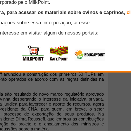
eficiência com os novos Terminais de Uso Privado
ue mais ágil dos produtos do agronegócio, garantindo
produtivo brasileiro, tanto nas exportações quanto no
ão de cabotagem. É o que avalia a presidente da
cuária do Brasil (CNA), senadora Kátia Abreu. Ela foi
nia de quarta-feira (3/7), no Palácio do Planalto, em
ff anunciou a construção dos primeiros 50 TUPs em
erão operados de acordo com as regras definidas na
já são resultado do novo marco regulatório aprovado
inha despertando o interesse da iniciativa privada.
a jurídica para favorecer o aporte de recursos, agora
 presidente da CNA, para quem, em breve, o setor
o processo de exportação de seus produtos. Na
presidente Dilma Rousseff, que lembrou as contribuições
ação do projeto e o engajamento dos ministros e
scussões sobre a matéria.