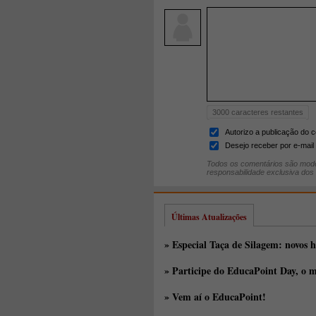
3000
caracteres restantes
Autorizo a publicação do 
Desejo receber por e-mail 
Todos os comentários são mode
responsabilidade exclusiva dos
Últimas Atualizações
» Especial Taça de Silagem: novos h
» Participe do EducaPoint Day, o m
» Vem aí o EducaPoint!