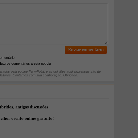
comentário
futuros comentários à esta notícia
rados pela equipe FarmPoint, e as opiniões aqui expressas são de
 leitores. Contamos com sua colaboração. Obrigado.
íbridos, antigas discussões
elhor evento online gratuito!