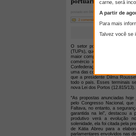
portuário
postado em 04/07/2013
2 comentários
O setor portuário vai ganhar 
(TUPs), que permitirão o embarq
maior competitividade ao setor 
comércio interno via navegaç
Confederação da Agricultura e Pe
uma das convidadas para a cerimô
que a presidente Dilma Rousse
todo o país. Esses terminais s
nova Lei dos Portos (12.815/13).
“As propostas anunciadas hoje 
pelo Congresso Nacional, que v
Faltava, no entanto, a seguranç
garantida na lei”, destacou a
produtivo verá a evolução n
solenidade, ela foi citada pela 
de Kátia Abreu para a elabor
parlamentares envolvidos nas di