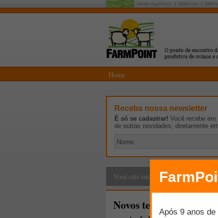
Rede AgriPoint:
MilkPoint
MilkP
Home
Receba nossa newsletter
É só se cadastrar!
Você recebe em p
de outras novidades, diretamente e
Cadeia Produtiva
>
G
Você está em:
Novos terminais privado