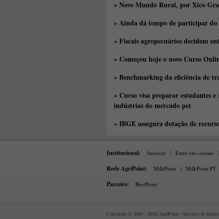
» Novo Mundo Rural, por Xico Gra
» Ainda dá tempo de participar do
» Fiscais agropecuários decidem en
» Começou hoje o novo Curso Onlin
» Benchmarking da eficiência de tr
» Curso visa preparar estudantes e
indústrias do mercado pet
» IBGE assegura dotação de recurs
Institucional:
Anuncie
|
Entre em contato
Rede AgriPoint:
MilkPoint
|
MilkPoint PT
Parceiro:
BeefPoint
Copyright © 2000 - 2026 AgriPoint - Serviços de Informa