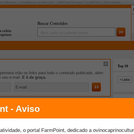
oint Mercado
Inteligência de Mercado
MilkPoint Portugal
CaféPoint
EducaPoint
Buscar Conteúdos
Top 10
rimeira mão os links para todo o conteúdo publicado, além
m seu e-mail.
E é de graça.
+ Lidos
iro de Notícias
s vão ampliar eficiência do setor