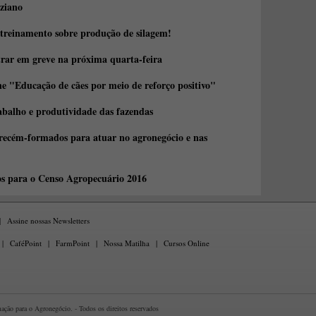
ziano
 treinamento sobre produção de silagem!
trar em greve na próxima quarta-feira
e "Educação de cães por meio de reforço positivo"
abalho e produtividade das fazendas
 recém-formados para atuar no agronegócio e nas
os para o Censo Agropecuário 2016
|
Assine nossas Newsletters
|
CaféPoint
|
FarmPoint
|
Nossa Matilha
|
Cursos Online
ção para o Agronegócio. - Todos os direitos reservados