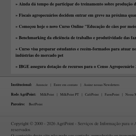
» Ainda dá tempo de participar do treinamento sobre produção d
» Fiscais agropecuários decidem entrar em greve na próxima quar
» Começou hoje o novo Curso Online "Educação de cães por meio 
» Benchmarking da eficiência de trabalho e produtividade das fa
» Curso visa preparar estudantes e recém-formados para atuar no
indústrias do mercado pet
» IBGE assegura dotação de recursos para o Censo Agropecuário
Institucional:
Anuncie
|
Entre em contato
|
Assine nossas Newsletters
Rede AgriPoint:
MilkPoint
|
MilkPoint PT
|
CaféPoint
|
FarmPoint
|
Nossa M
Parceiro:
BeefPoint
Copyright © 2000 - 2026 AgriPoint - Serviços de Informação para o A
reservados
O conteúdo deste site não pode ser copiado, reproduzido ou transmi