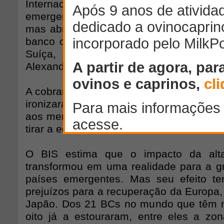
Internacionais (BIS), alertando que a i
emergentes ameaça a recuperação da e
mas abrindo um racha entre emergentes 
banco central dos bancos centrais) reún
Suíça, autoridades monetárias do m
Alexandre Tombini, presidente do Banco C
A cobrança irritou representantes dos e
ironizaram o alerta como mais uma tenta
aos mercados em desenvolvimento a res
tirar a economia mundial da incerteza.
O BIS estima que o impacto da alt
transformou em uma realidade para a g
países emergentes. Mas seu efeito t
prejuízos para a recuperação da Europa,
Japão. Dos 21 BCs no mundo que têm m
oito já a estouraram, entre eles a zo