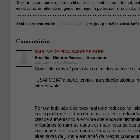
Tags:
,
,
,
,
,
,
,
inflacao
europa
commodities
suica
tombini
bce
trichet
pa
,
,
,
,
,
,
eclodiu
racha
abandono
guido mantega
importacao
reino unido
n
Avalie esse conteúdo:
(e seja o primeiro a avaliar!)
Comentários
PAULINE DE PINA BARAT SEIDLER
Brasília - Distrito Federal - Estudante
postado em 09/05/2011
Como diria vovó " pimenta no olho dos outros é refr
"USAFOBIA" à parte, tenho uma solução utópica ma
interessante:
Por um lado não é de todo mal uma redução na infl
que o poder de compra da população está reduzido.
cresce aumentando a enorme diferença de distribuiç
milionários tornam-se cada vez mais ricos às cust
dos pobres que ficam cada vez mais pobres e sã
altas taxas de juros e elevaçaõ de preços consecu