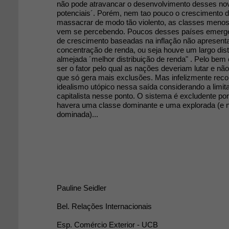
não pode atravancar o desenvolvimento desses no
potenciais´. Porém, nem tao pouco o crescimento 
massacrar de modo tão violento, as classes meno
vem se percebendo. Poucos desses países emerge
de crescimento baseadas na inflação não apresen
concentração de renda, ou seja houve um largo dis
almejada ´melhor distribuição de renda" . Pelo be
ser o fator pelo qual as nações deveriam lutar e n
que só gera mais exclusões. Mas infelizmente rec
idealismo utópico nessa saída considerando a limi
capitalista nesse ponto. O sistema é excludente po
havera uma classe dominante e uma explorada (e
dominada)...
Pauline Seidler
Bel. Relações Internacionais
Esp. Comércio Exterior - UCB