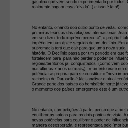
gasolina que vem sendo experimentado por todos.
realmente pagam essa ´divida´. ( e isso é fato!)
No entanto, olhando sob outro ponto de vista, co
primeiros teóricos das relações Internacionas Jean
em seu livro "todo imprério perecerá", o próprio títul
império tem um ápice seguido de um declínio. E
supremacia terá que cair para que uma nova surja. 
história. O Declínio passa por um período em que f
fortalecem para para não perder o poder de influên
regiões/territórios já ´conquistados´ (como vem o
nos últimos 7 anos ou mais,), momento esse em 
potência se prepara para se constituir o "novo impé
raciocínio de Duroselle é fácil analisar o atual cenári
Grande parte dos países do hemisfério norte já tev
o momento dos países emergentes este é um outro 
No entanto, competições à parte, penso que a melh
equilibrar as saídas para os dois pontos de vista. 
novas potências para equilibrar o poder de influenci
maneira desesperada, é representada pelo ´moribun