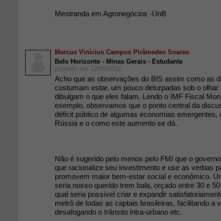
Mestranda em Agronegócios -UnB
Marcus Vinícius Campos Pirâmedes Soares
Belo Horizonte - Minas Gerais - Estudante
postado em 12/05/2011
Acho que as observações do BIS assim como as d
costumam estar, um pouco deturpadas sob o olhar d
dibulgam o que eles falam. Lendo o IMF Fiscal Moni
exemplo, observamos que o ponto central da discu
déficit público de algumas economias emergentes, 
Rússia e o como este aumento se dá.
Não é sugerido pelo menos pelo FMI que o governo 
que racionalize seu investimento e use as verbas 
promovem maior bem-estar social e econômico. U
seria nosso querido trem bala, orçado entre 30 e 50
qual seria possível criar e expandir satisfatoriamen
metrô de todas as captais brasileiras, facilitando a 
desafogando o trânsito intra-urbano etc.