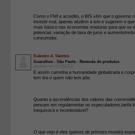
Como o FMI e acredito, o BIS vêm que o governo nã
investir mal, apenas aludem a isto e sugerem o que
mais básico nas economias maduras para que se e
potencial, variação de taxa de juros e aumento/redu
consumidor.
Evándro d. Sàmtos
Guarulhos - São Paulo - Revenda de produtos
postado em 12/05/2011
E assim caminha a humanidade globalizada e corp
tem tira e quem não tem põe.
Quanto a ascendências dos valores das commoditi
pensam em regulamentar os especuladores,tarifá-lo
inequívoca e incontestável?
O que vejo é eles (países de primeiro mundo) exp