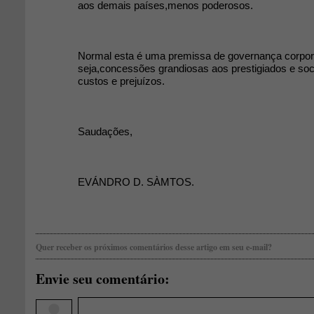
aos demais países,menos poderosos.
Normal esta é uma premissa de governança corpor
seja,concessões grandiosas aos prestigiados e soc
custos e prejuízos.
Saudações,
EVÁNDRO D. SÀMTOS.
Quer receber os próximos comentários desse artigo em seu e-mail?
Envie seu comentário: