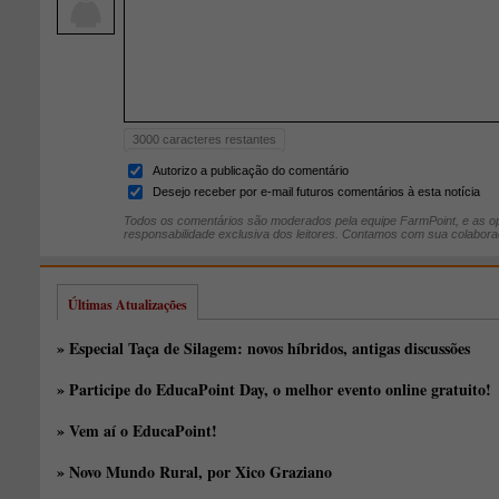
3000
caracteres restantes
Autorizo a publicação do comentário
Desejo receber por e-mail futuros comentários à esta notícia
Todos os comentários são moderados pela equipe FarmPoint, e as op
responsabilidade exclusiva dos leitores. Contamos com sua colabora
Últimas Atualizações
» Especial Taça de Silagem: novos híbridos, antigas discussões
» Participe do EducaPoint Day, o melhor evento online gratuito!
» Vem aí o EducaPoint!
» Novo Mundo Rural, por Xico Graziano