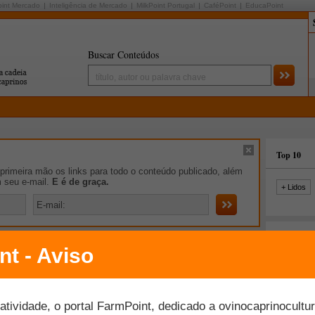
oint Mercado
Inteligência de Mercado
MilkPoint Portugal
CaféPoint
EducaPoint
Buscar Conteúdos
Top 10
rimeira mão os links para todo o conteúdo publicado, além
m seu e-mail.
E é de graça.
+ Lidos
iro de Notícias
 via de transmissão da