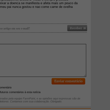
deixar a doenca se manifesta e afeta mais um pouco da
 meu pai nunca gostou e nao come carne de ovelha
se artigo em seu e-mail?
comentário
futuros comentários à esta notícia
rados pela equipe FarmPoint, e as opiniões aqui expressas são de
 leitores. Contamos com sua colaboração. Obrigado.