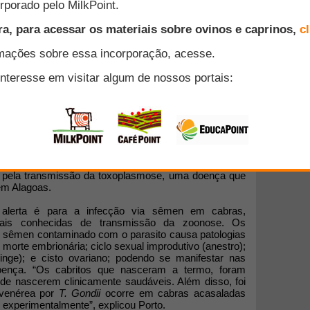
nos
 do Estado de Alagoas é objeto de estudo de
cina Veterinária da Universidade Federal de Alagoas,
ião foram analisados no trabalho que resultou na tese
 Wanderley, sob orientação dos professores Rinaldo
fal). O objetivo principal da pesquisa foi avaliar os
 e reprodutivos da infecção por meio do protozoário
l pela transmissão da toxoplasmose, uma doença que
em Alagoas.
alerta é para a infecção via sêmen em cabras,
mais conhecidas de transmissão da zoonose. Os
 sêmen contaminado com o parasito causa patologias
morte embrionária; ciclo sexual improdutivo (anestro);
pinge); e cisto ovariano; podendo se manifestar nas
oença. “Os cabritos que nasceram a termo, foram
 de nascerem clinicamente saudáveis. Além disso, foi
 venérea por
T. Gondii
ocorre em cabras acasaladas
 experimentalmente”, explicou Porto.