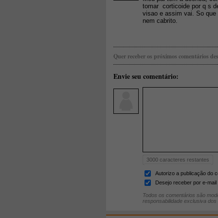
tomar corticoide por q s 
visao e assim vai. So que
nem cabrito.
Quer receber os próximos comentários des
Envie seu comentário:
3000
caracteres restantes
Autorizo a publicação do 
Desejo receber por e-mail 
Todos os comentários são mode
responsabilidade exclusiva dos