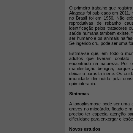
O primeiro trabalho que registr
Alagoas foi publicado em 2011, m
no Brasil foi em 1956. Não ex
reprodutivas de rebanho cau
identificação pelos tratadores
saúde humana também existe. “O 
ser humano e os animais na fase
Se ingerido cru, pode ser uma fo
Estima-se que, em todo o mu
adultos que tiveram contato
encontrado na natureza. Por 
manifestação benigna, porque
deixar o parasita inerte. Os c
imunidade diminuída pela cons
quimioterapia.
Sintomas
A toxoplasmose pode ser uma d
graves no miocárdio, fígado e m
preciso ter especial atenção p
dificuldade para enxergar e lesõe
Novos estudos