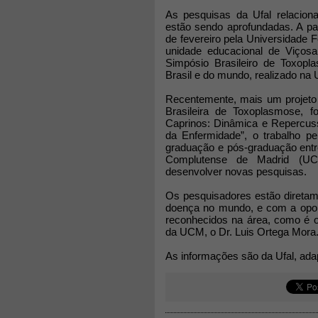
As pesquisas da Ufal relacion
estão sendo aprofundadas. A pa
de fevereiro pela Universidade 
unidade educacional de Viçosa,
Simpósio Brasileiro de Toxopl
Brasil e do mundo, realizado na U
Recentemente, mais um projeto 
Brasileira de Toxoplasmose, f
Caprinos: Dinâmica e Repercus
da Enfermidade”, o trabalho pe
graduação e pós-graduação ent
Complutense de Madrid (UCM
desenvolver novas pesquisas.
Os pesquisadores estão direta
doença no mundo, e com a opor
reconhecidos na área, como é o
da UCM, o Dr. Luis Ortega Mora
As informações são da Ufal, ad