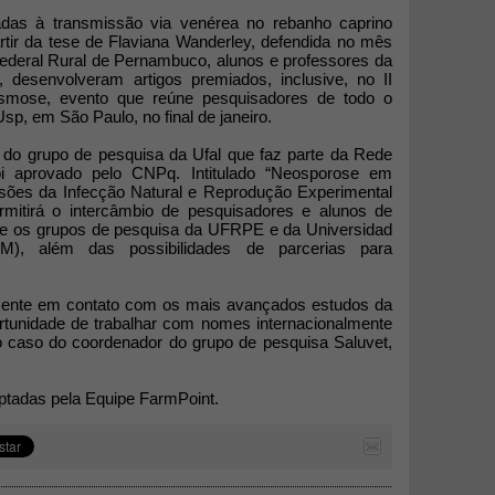
adas à transmissão via venérea no rebanho caprino
rtir da tese de Flaviana Wanderley, defendida no mês
Federal Rural de Pernambuco, alunos e professores da
 desenvolveram artigos premiados, inclusive, no II
asmose, evento que reúne pesquisadores de todo o
sp, em São Paulo, no final de janeiro.
do grupo de pesquisa da Ufal que faz parte da Rede
oi aprovado pelo CNPq. Intitulado “Neosporose em
sões da Infecção Natural e Reprodução Experimental
rmitirá o intercâmbio de pesquisadores e alunos de
re os grupos de pesquisa da UFRPE e da Universidad
), além das possibilidades de parcerias para
mente em contato com os mais avançados estudos da
tunidade de trabalhar com nomes internacionalmente
 caso do coordenador do grupo de pesquisa Saluvet,
.
aptadas pela Equipe FarmPoint.