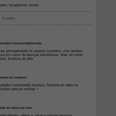
,
,
oario
toxoplasma
semen
(5 estrelas)
eterinária Consultoria/Extensão
tne, principalmente no aspecto zoonótico, mas também
tica em casos de doenças reprodutivas. Mais um ponto
rios, ficarmos de olho.
odutor de cordeiros
rabalho importante(5 estrelas). Gostaria de saber se
lusões para as ovelhas.?
dução de ovinos de corte
plicadisimo, afetou a visao e sempre presciza