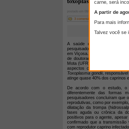
toxoplasmose em capri
postado em 08/03/2013
3 comentários
A saúde do rebanho caprino
pesquisadores do curso de Medi
em Viçosa. Os animais desta reg
de doutorado da aluna Flaviana
Mota (UFRPE) e Wagnner Porto (U
aspectos clínicos, patológicos
Toxoplasma gondii
, responsáve
atinge quase 40% dos caprinos 
De acordo com o estudo, o 
diferentemente das formas 
pesquisadores concluíram que o
reprodutivas, como por exemplo, 
dilatação da trompa (hidrossal
fases aguda ou crônica da d
positivos para o agente, apesar
confirmado que a transmissão
com reprodutor caprino infectado