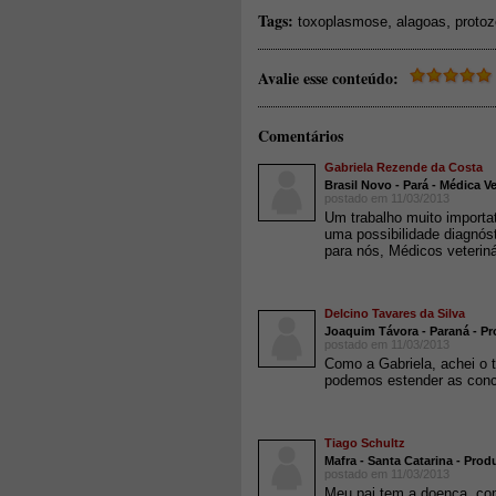
Tags:
,
,
toxoplasmose
alagoas
protoz
Avalie esse conteúdo:
Comentários
Gabriela Rezende da Costa
Brasil Novo - Pará - Médica V
postado em 11/03/2013
Um trabalho muito importa
uma possibilidade diagnós
para nós, Médicos veteriná
Delcino Tavares da Silva
Joaquim Távora - Paraná - Pr
postado em 11/03/2013
Como a Gabriela, achei o t
podemos estender as conc
Tiago Schultz
Mafra - Santa Catarina - Pro
postado em 11/03/2013
Meu pai tem a doenca, com