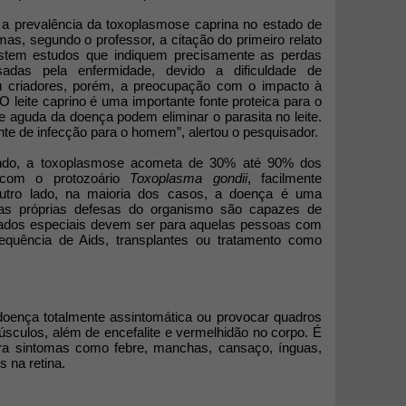
a a prevalência da toxoplasmose caprina no estado de
as, segundo o professor, a citação do primeiro relato
istem estudos que indiquem precisamente as perdas
sadas pela enfermidade, devido a dificuldade de
 ou criadores, porém, a preocupação com o impacto à
leite caprino é uma importante fonte proteica para o
 aguda da doença podem eliminar o parasita no leite.
nte de infecção para o homem”, alertou o pesquisador.
ndo, a toxoplasmose acometa de 30% até 90% dos
 com o protozoário
Toxoplasma gondii
, facilmente
outro lado, na maioria dos casos, a doença é uma
 as próprias defesas do organismo são capazes de
uidados especiais devem ser para aquelas pessoas com
equência de Aids, transplantes ou tratamento como
oença totalmente assintomática ou provocar quadros
úsculos, além de encefalite e vermelhidão no corpo. É
ara sintomas como febre, manchas, cansaço, ínguas,
s na retina.