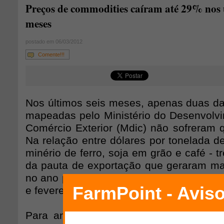
Preços de commodities caíram até 29% nos ú
meses
postado em 06/03/2012
Comente!!!
Nos últimos seis meses, apenas duas d
mapeadas pelo Ministério do Desenvolvim
Comércio Exterior (Mdic) não sofreram 
Na relação entre dólares por tonelada d
minério de ferro, soja em grão e café - t
da pauta de exportação que geraram mai
no ano passado - apresentaram diminuiç
e fevereiro.
Para analistas, a desaceleração do cr