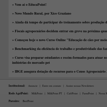
» Vem aí o EducaPoint!
» Novo Mundo Rural, por Xico Graziano
» Ainda dá tempo de participar do treinamento sobre produção d
» Fiscais agropecuários decidem entrar em greve na próxima quar
» Começou hoje o novo Curso Online "Educação de cães por meio 
» Benchmarking da eficiência de trabalho e produtividade das fa
» Curso visa preparar estudantes e recém-formados para atuar no
indústrias do mercado pet
» IBGE assegura dotação de recursos para o Censo Agropecuário
Institucional:
Anuncie
|
Entre em contato
|
Assine nossas Newsletters
Rede AgriPoint:
MilkPoint
|
MilkPoint PT
|
CaféPoint
|
FarmPoint
|
Nossa M
Parceiro:
BeefPoint