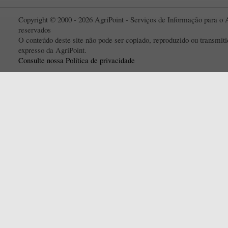
Copyright © 2000 - 2026 AgriPoint - Serviços de Informação para o A
reservados
O conteúdo deste site não pode ser copiado, reproduzido ou transmi
expresso da AgriPoint.
Consulte nossa Política de privacidade