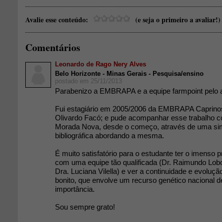
Avalie esse conteúdo:
(e seja o primeiro a avaliar!)
Comentários
Leonardo de Rago Nery Alves
Belo Horizonte - Minas Gerais - Pesquisa/ensino
postado em 25/11/2013
Parabenizo a EMBRAPA e a equipe farmpoint pelo a
Fui estagiário em 2005/2006 da EMBRAPA Caprinos
Olivardo Facó; e pude acompanhar esse trabalho c
Morada Nova, desde o começo, através de uma sim
bibliográfica abordando a mesma.
É muito satisfatório para o estudante ter o imenso p
com uma equipe tão qualificada (Dr. Raimundo Lobo
Dra. Luciana Vilella) e ver a continuidade e evoluçã
bonito, que envolve um recurso genético nacional 
importância.
Sou sempre grato!