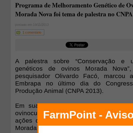
Programa de Melhoramento Genético de O
Morada Nova foi tema de palestra no CNPA
postado em 19/11/2013
1 comentário
A palestra sobre “Conservação e 
genéticos de ovinos Morada Nova”, 
pesquisador Olivardo Facó, marcou a
Embrapa no último dia do Congress
Produção Animal (CNPA 2013).
Em sua apresentação, Facó falou br
ovinocultura no Nordeste e fez uma r
ações do Programa de Melhoramento 
Morada Nova, que vem sendo cond