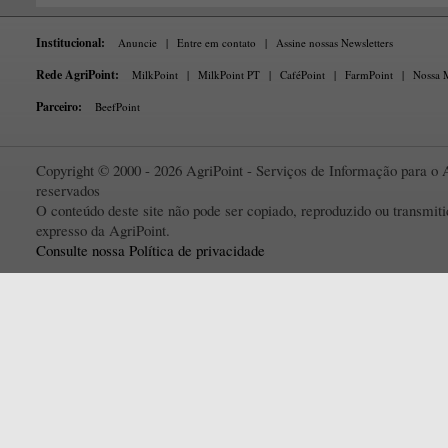
Institucional:
Anuncie
|
Entre em contato
|
Assine nossas Newsletters
Rede AgriPoint:
MilkPoint
|
MilkPoint PT
|
CaféPoint
|
FarmPoint
|
Nossa M
Parceiro:
BeefPoint
Copyright © 2000 - 2026 AgriPoint - Serviços de Informação para o A
reservados
O conteúdo deste site não pode ser copiado, reproduzido ou transmi
expresso da AgriPoint.
Consulte nossa Política de privacidade