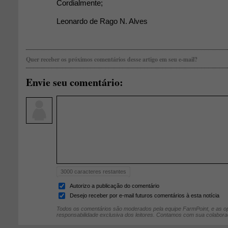
Cordialmente;
Leonardo de Rago N. Alves
Quer receber os próximos comentários desse artigo em seu e-mail?
Envie seu comentário:
3000
caracteres restantes
Autorizo a publicação do comentário
Desejo receber por e-mail futuros comentários à esta notícia
Todos os comentários são moderados pela equipe FarmPoint, e as op
responsabilidade exclusiva dos leitores. Contamos com sua colabora