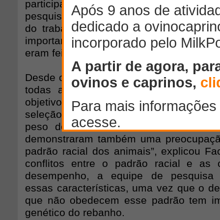
participativa com os produtores 
pesquisador falou dos vários desafios p
do trabalho, como o pequeno rebanho
importantes na rotina de manejo dos
eram feitos.
Desde o início, buscou-se a participaçã
todas as etapas do Programa, desde
objetivos que se desejava alcançar at
seleção. “Eles decidiram que queriam me
peso dos animais, melhorar a estrut
demonstraram também uma preocupaçã
padrão racial dos animais”, explicou F
conflitos entre o padrão racial e as c
desempenho, a equipe de pesquisa r
essas características, uma vez que o de
que não obedecem esse padrão tem i
genético do rebanho.