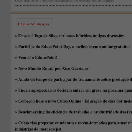
Quer receber os próximos comentários desse artigo em seu e-mail?
Últimas Atualizações
» Especial Taça de Silagem: novos híbridos, antigas discussões
» Participe do EducaPoint Day, o melhor evento online gratuito!
» Vem aí o EducaPoint!
» Novo Mundo Rural, por Xico Graziano
» Ainda dá tempo de participar do treinamento sobre produção d
» Fiscais agropecuários decidem entrar em greve na próxima quar
» Começou hoje o novo Curso Online "Educação de cães por meio 
» Benchmarking da eficiência de trabalho e produtividade das fa
» Curso visa preparar estudantes e recém-formados para atuar no
indústrias do mercado pet