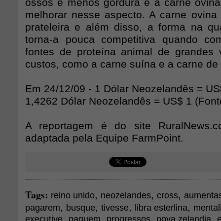
ossos e menos gordura e a carne ovin
melhorar nesse aspecto. A carne ovina
prateleira e além disso, a forma na qu
torna-a pouca competitiva quando co
fontes de proteína animal de grandes
custos, como a carne suína e a carne de
Em 24/12/09 - 1 Dólar Neozelandês = US
1,4262 Dólar Neozelandês = US$ 1 (Fon
A reportagem é do site RuralNews.co
adaptada pela Equipe FarmPoint.
Tags:
,
,
,
reino unido
neozelandes
cross
aumenta
,
,
,
,
pagarem
busque
tivesse
libra esterlina
mental
,
,
,
,
executive
paguem
progressos
nova zelandia