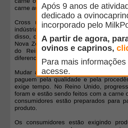
carne ovina na Europa contribuíram pa
carne aumentasse.
Cross ressaltou que o mercado seri
indústria não tivesse estimulado as 
disso, comentou que a produção ovina d
Nova Zelândia tem muitas semelhança
do Reino Unido, fazendo com que 
diferencial: a máxima qualidade dos seus
Mudar a mentalidade dos consumidore
paguem pela qualidade e pela procedê
exige tempo. No Reino Unido, progres
foram e estão sendo feitos com a carne o
consumidores estão preparados para p
produto.
Os consumidores estão exigindo pro