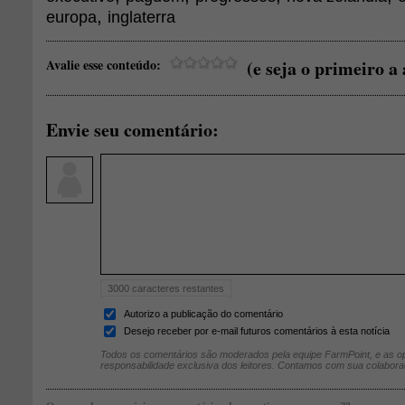
,
europa
inglaterra
Avalie esse conteúdo:
(e seja o primeiro a 
Envie seu comentário:
3000
caracteres restantes
Autorizo a publicação do comentário
Desejo receber por e-mail futuros comentários à esta notícia
Todos os comentários são moderados pela equipe FarmPoint, e as op
responsabilidade exclusiva dos leitores. Contamos com sua colabora