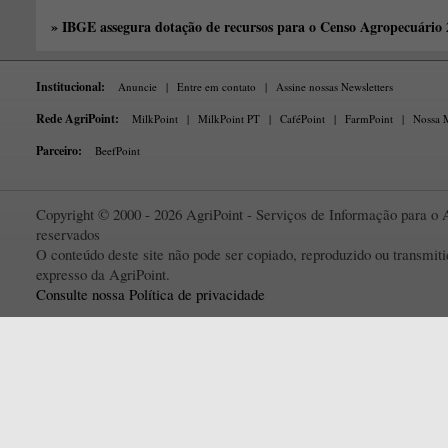
» IBGE assegura dotação de recursos para o Censo Agropecuário
Institucional:
Anuncie
|
Entre em contato
|
Assine nossas Newsletters
Rede AgriPoint:
MilkPoint
|
MilkPoint PT
|
CaféPoint
|
FarmPoint
|
Nossa M
Parceiro:
BeefPoint
Copyright © 2000 - 2026 AgriPoint - Serviços de Informação para o A
reservados
O conteúdo deste site não pode ser copiado, reproduzido ou transmi
expresso da AgriPoint.
Consulte nossa Política de privacidade