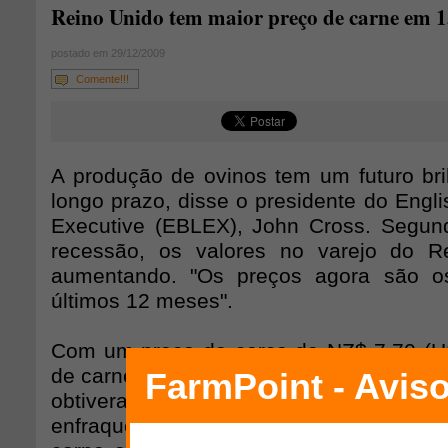
Reino Unido tem maior preço de carne em 1
postado em 29/12/2009
Comente!!!
A produção de ovinos tem um futuro bri
longo prazo, disse o presidente do Engl
Executive (EBLEX), John Cross. Segun
recessão, os valores no varejo do R
aumentando. "Os preços agora são o
últimos 12 meses".
Com um preço de cerca de NZ$ 7,70 (US
de carne no final do mês passado, os pr
obtiveram o maior preço dos últi
enfraquecimento da libra esterlina e a 