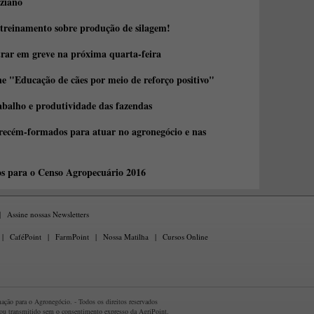
ziano
 treinamento sobre produção de silagem!
trar em greve na próxima quarta-feira
e "Educação de cães por meio de reforço positivo"
abalho e produtividade das fazendas
 recém-formados para atuar no agronegócio e nas
os para o Censo Agropecuário 2016
|
Assine nossas Newsletters
|
CaféPoint
|
FarmPoint
|
Nossa Matilha
|
Cursos Online
ção para o Agronegócio. - Todos os direitos reservados
 ou transmitido sem o consentimento expresso da AgriPoint.