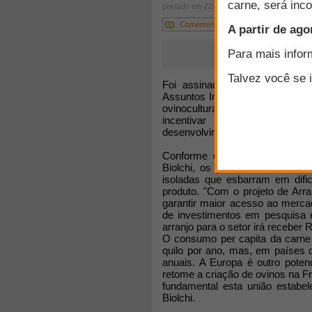
postado em 22/10/2008
Comente!!!
Foi assinada, nesta segunda-f
Assuntos Internacionais, a impla
ovinocultura de corte nos mun
incentivar a retomada da o
desenvolvimento local.
Conforme o secretário do Dese
Biolchi, os produtores rurais v
isoladas que esbarram em difi
produto. "Com o projeto de Arra
garantir maior acesso ao mercad
de investimentos em pesquisa e
arranjo para o setor irá receber
O consumo per capita da carne 
quilo por ano, mas, em países
anuais. A Europa é outro poten
retome a criação de ovinos na Fr
fundamental esta união estabel
Biolchi.