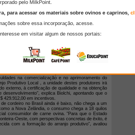
eira (20), na Secretaria do Desenvolvimento e dos
ntação do projeto de Arranjo Produtivo Local (APL) da
icípios da Fronteira-Oeste do Estado. O objetivo é
vinocultura de corte como oportunidade para o
nvolvimento e dos Assuntos Internacionais, Márcio
êm tentando retomar a criação através de iniciativas
culdades na comercialização e no aprimoramento do
njo Produtivo Local , a unidade destes produtores irá
o externo, à certificação de qualidade e na obtenção
 desenvolvimento", explica Biolchi, apontando que o
 R$ 429.912,00 em incentivos.
de cordeiro no Brasil ainda é baixo, não chega a um
 como a Nova Zelândia, o consumo chega a 18 quilos
cial consumidor de carne ovina. "Para que o Estado
onteira-Oeste, com perspectivas concretas de êxito, é
ecida com a formação do arranjo produtivo", avaliou