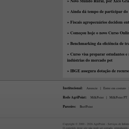
» Novo Mundo Rural, por Xico Gra
» Ainda dá tempo de participar do
» Fiscais agropecuários decidem en
» Começou hoje o novo Curso Onlin
» Benchmarking da eficiência de tr
» Curso visa preparar estudantes e
indústrias do mercado pet
» IBGE assegura dotação de recurs
Institucional:
Anuncie
|
Entre em contato
Rede AgriPoint:
MilkPoint
|
MilkPoint PT
Parceiro:
BeefPoint
Copyright © 2000 - 2026 AgriPoint - Serviços de Informa
O conteúdo deste site não pode ser copiado, reproduzido