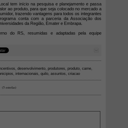
 Local tem início na pesquisa e planejamento e passa
alor ao produto, para que seja colocado no mercado a
umidor, trazendo vantagens para todos os integrantes
programa conta com a parceria da Associação dos
universidades da Região, Emater e Embrapa.
rno do RS, resumidas e adaptadas pela equipe
,
,
,
,
,
ncentivos
desenvolvimento
produtores
produto
carne
,
,
,
,
nicipios
internacionais
quilo
assuntos
criacao
(5 estrelas)