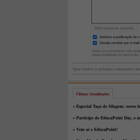
3000
caracteres restantes
Autorizo a publicação do 
Desejo receber por e-mail 
Todos os comentários são mode
responsabilidade exclusiva dos
Quer receber os próximos comentários des
Últimas Atualizações
» Especial Taça de Silagem: novos h
» Participe do EducaPoint Day, o m
» Vem aí o EducaPoint!