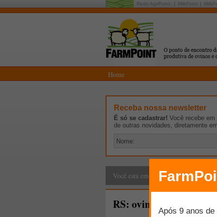
Rede AgriPoint:
MilkPoint
MilkP
Home
Receba nossa newsletter
É só se cadastrar!
Você recebe em p
de outras novidades, diretamente e
Cadeia Produtiva
>
G
Você está em:
RS: ovinocultura na Fro