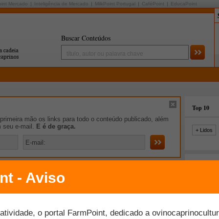
oint Mercado
Inteligência de Mercado
MilkPoint Portugal
CaféPoint
EducaPoint
Buscar Conteúdos
Top 10
rimeira mão os links para todo o conteúdo publicado, além
m seu e-mail.
E é de graça.
+ Lidos
iro de Notícias
nteira-Oeste recebe incentivos