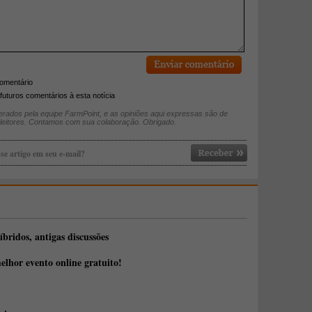
comentário
futuros comentários à esta notícia
rados pela equipe FarmPoint, e as opiniões aqui expressas são de
 leitores. Contamos com sua colaboração. Obrigado.
se artigo em seu e-mail?
íbridos, antigas discussões
elhor evento online gratuito!