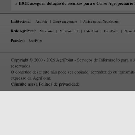
» IBGE assegura dotação de recursos para o Censo Agropecuário
Institucional:
Anuncie
|
Entre em contato
|
Assine nossas Newsletters
Rede AgriPoint:
MilkPoint
|
MilkPoint PT
|
CaféPoint
|
FarmPoint
|
Nossa M
Parceiro:
BeefPoint
Copyright © 2000 - 2026 AgriPoint - Serviços de Informação para o A
reservados
O conteúdo deste site não pode ser copiado, reproduzido ou transmi
expresso da AgriPoint.
Consulte nossa Política de privacidade