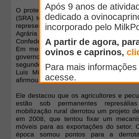
O protesto convocado pela Sociedade R
(SRA) tem o apoio das outras três princ
representantes dos produtores naci
Agrária (FAA), Confederações 
Confederação Intercooperativa Agropecu
Em meio ao locaute, a SRA recebeu 
governo para desocupar o edifício no 
segundo confirmou ao Estado o president
Luis Miguel Etchevehere. "É uma medi
afirmou.
Ele destacou que os agricultores e pecu
estão sob permanentes represáli
mobilização rural derrotou um projeto de
em 2008, que tentou fixar um mecani
móveis para as exportações do setor.
época somou pontos para a derrota