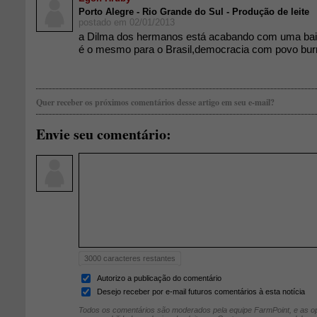
Porto Alegre - Rio Grande do Sul - Produção de leite
postado em 02/01/2013
a Dilma dos hermanos está acabando com uma bai
é o mesmo para o Brasil,democracia com povo burr
Quer receber os próximos comentários desse artigo em seu e-mail?
Envie seu comentário:
3000
caracteres restantes
Autorizo a publicação do comentário
Desejo receber por e-mail futuros comentários à esta notícia
Todos os comentários são moderados pela equipe FarmPoint, e as op