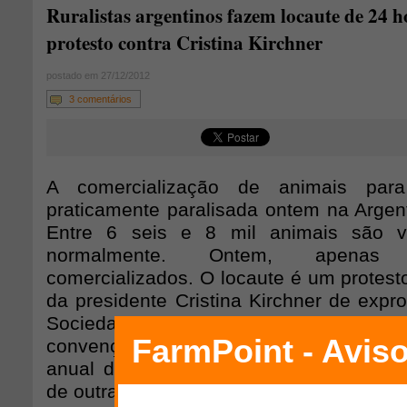
Ruralistas argentinos fazem locaute de 24 
protesto contra Cristina Kirchner
postado em 27/12/2012
3 comentários
A comercialização de animais par
praticamente paralisada ontem na Argent
Entre 6 seis e 8 mil animais são v
normalmente. Ontem, apenas
comercializados. O locaute é um protest
da presidente Cristina Kirchner de exprop
Sociedade Rural, onde funciona o 
convenções do país. O edifício é usado
anual do setor, grandes eventos, confe
de outras áreas.