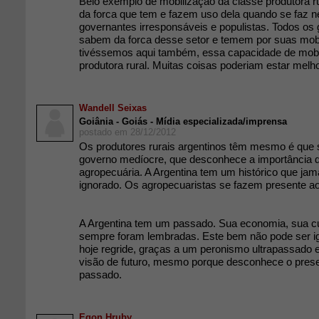
Belo exemplo de mobilização da classe produtora r
da forca que tem e fazem uso dela quando se faz n
governantes irresponsáveis e populistas. Todos o
sabem da forca desse setor e temem por suas mobi
tivéssemos aqui também, essa capacidade de mobi
produtora rural. Muitas coisas poderiam estar melh
Wandell Seixas
Goiânia - Goiás - Mídia especializada/imprensa
postado em 28/12/2012
Os produtores rurais argentinos têm mesmo é que 
governo medíocre, que desconhece a importância 
agropecuária. A Argentina tem um histórico que jam
ignorado. Os agropecuaristas se fazem presente ao
A Argentina tem um passado. Sua economia, sua cu
sempre foram lembradas. Este bem não pode ser ig
hoje regride, graças a um peronismo ultrapassado
visão de futuro, mesmo porque desconhece o prese
passado.
Egon Hruby