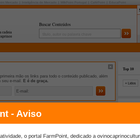
oint Mercado
Inteligência de Mercado
MilkPoint Portugal
CaféPoint
EducaPoint
Buscar Conteúdos
Top 10
rimeira mão os links para todo o conteúdo publicado, além
m seu e-mail.
E é de graça.
+ Lidos
iro de Notícias
te Ramo Agro e resultado será