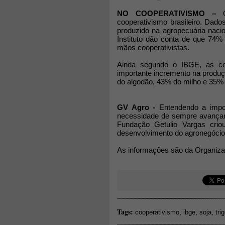
NO COOPERATIVISMO –
O 
cooperativismo brasileiro. Da
produzido na agropecuária naci
Instituto dão conta de que 74%
mãos cooperativistas.
Ainda segundo o IBGE, as co
importante incremento na produç
do algodão, 43% do milho e 35% d
GV Agro -
Entendendo a impor
necessidade de sempre avançar
Fundação Getulio Vargas crio
desenvolvimento do agronegócio b
As informações são da Organiza
Tags:
,
,
,
cooperativismo
ibge
soja
tri