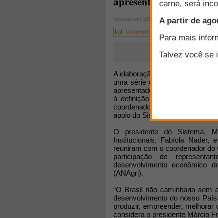
apresentado aos 3 princ
postado em 18/02/2014
Comente!!!
A elaboração de um programa de 
uma série de reuniões que co
apresentado aos três principais
à definição de políticas públic
coordenado pelo Centro de Agro
apoio do Sistema OCB (Organiza
O presidente do Sistema, M
Institucionais, Fabíola Nader,
reuniram com o coordenador do 
participação de represent
desenvolvimento econômico d
(ANAgri).
“O Brasil não caminharia sem a
desenvolvimento do nosso País.
produzir, empreender, melhorar d
considera o presidente Márcio Fr