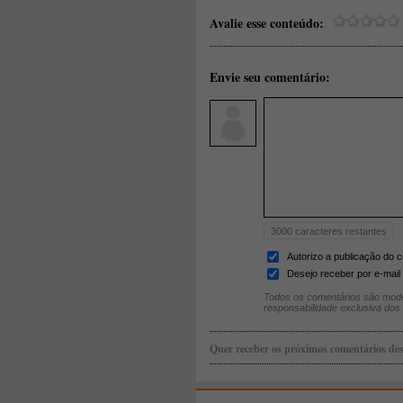
Avalie esse conteúdo:
Envie seu comentário:
3000
caracteres restantes
Autorizo a publicação do 
Desejo receber por e-mail 
Todos os comentários são mode
responsabilidade exclusiva dos
Quer receber os próximos comentários des