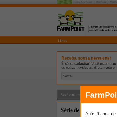
Rede AgriPoint:
MilkPoint
MilkP
Home
Receba nossa newsletter
É só se cadastrar!
Você recebe em p
de outras novidades, diretamente e
Cadeia Produtiva
>
G
Você está em:
Série de reuniões discu