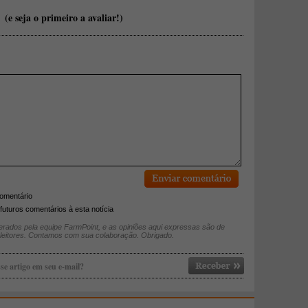
(e seja o primeiro a avaliar!)
comentário
futuros comentários à esta notícia
rados pela equipe FarmPoint, e as opiniões aqui expressas são de
 leitores. Contamos com sua colaboração. Obrigado.
se artigo em seu e-mail?