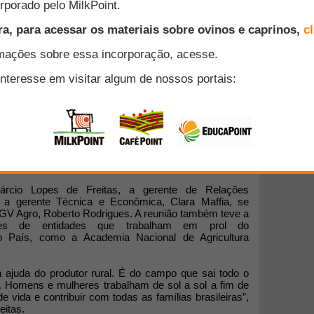
ipais candidatos à Presidência
governo focado no agronegócio é a pauta principal de
meçou ontem (17), em São Paulo. O documento será
 candidatos à Presidência da República como subsídio
as mais efetivas para o setor. O trabalho está sendo
negócios da Fundação Getúlio Vargas (GV Agro), com
ção das Cooperativas Brasileiras).
árcio Lopes de Freitas, a gerente de Relações
 e a gerente Técnica e Econômica, Clara Maffia, se
GV Agro, Roberto Rodrigues. A reunião também teve a
antes de entidades que trabalham em prol do
o País, como a Academia Nacional de Agricultura
 ajuda do produtor rural. É do campo que sai todo o
 Homens e mulheres trabalham de sol a sol a fim de
e vida e contribuir com todas as famílias brasileiras”,
eitas.