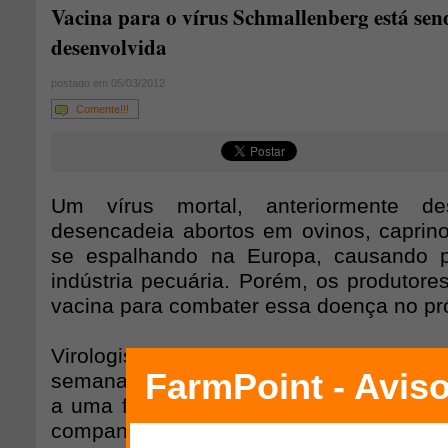
Vacina para o vírus Schmallenberg está sen
desenvolvida
postado em 05/03/2012
Comente!!!
Um vírus mortal, anteriormente de
desencadeia abortos em ovinos, caprino
se espalhando na Europa, causando 
indústria pecuária. Porém, os produtore
vacina para combater essa doença no pr
Virologistas estão reunidos em Leylsta
semana, para discutir o vírus Schmallen
a uma família de vírus nunca vista na E
companhias já estão testando vaci