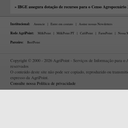
» IBGE assegura dotação de recursos para o Censo Agropecuário
Institucional:
Anuncie
|
Entre em contato
|
Assine nossas Newsletters
Rede AgriPoint:
MilkPoint
|
MilkPoint PT
|
CaféPoint
|
FarmPoint
|
Nossa M
Parceiro:
BeefPoint
Copyright © 2000 - 2026 AgriPoint - Serviços de Informação para o A
reservados
O conteúdo deste site não pode ser copiado, reproduzido ou transmi
expresso da AgriPoint.
Consulte nossa Política de privacidade