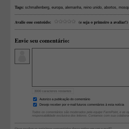
Tags:
,
,
,
,
,
schmallenberg
europa
alemanha
reino unido
abortos
mosqu
Avalie esse conteúdo:
(e seja o primeiro a avaliar!)
Envie seu comentário:
3000
caracteres restantes
Autorizo a publicação do comentário
Desejo receber por e-mail futuros comentários à esta notícia
Todos os comentários são moderados pela equipe FarmPoint, e as op
responsabilidade exclusiva dos leitores. Contamos com sua colabora
Quer receber os próximos comentários desse artigo em seu e-mail?