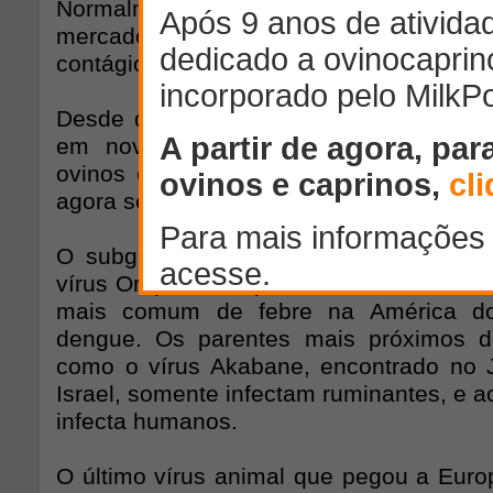
Normalmente, levaria anos para essa 
mercado, mas uma aprovação mais rápida
contágio com o vírus.
Desde que o Schmallenberg foi identif
em novembro passado, causou onda
ovinos em todo o norte da Europa e n
agora se espalhou para a Itália.
O subgrupo da família ao qual o vírus 
vírus Oropouche, que afeta humanos e 
mais comum de febre na América do
dengue. Os parentes mais próximos d
como o vírus Akabane, encontrado no J
Israel, somente infectam ruminantes, e a
infecta humanos.
O último vírus animal que pegou a Europ