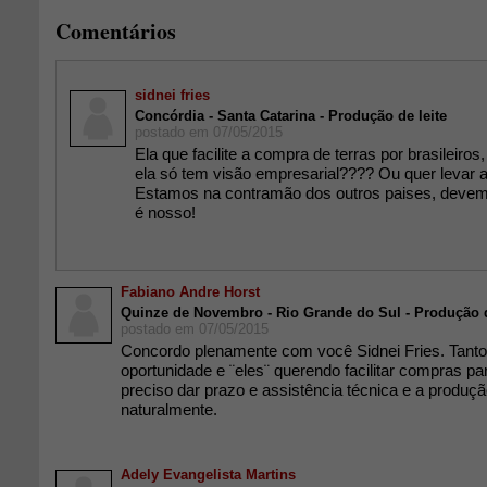
Comentários
sidnei fries
Concórdia - Santa Catarina - Produção de leite
postado em 07/05/2015
Ela que facilite a compra de terras por brasileiros, 
ela só tem visão empresarial???? Ou quer levar 
Estamos na contramão dos outros paises, devem
é nosso!
Fabiano Andre Horst
Quinze de Novembro - Rio Grande do Sul - Produção d
postado em 07/05/2015
Concordo plenamente com você Sidnei Fries. Tant
oportunidade e ¨eles¨ querendo facilitar compras pa
preciso dar prazo e assistência técnica e a produç
naturalmente.
Adely Evangelista Martins