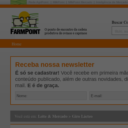
Rede AgriPoint:
MilkPoint
MilkPoint Mercado
Inteligência de Mercado
Buscar Co
Home
Receba nossa newsletter
É só se cadastrar!
Você recebe em primeira mão 
conteúdo publicado, além de outras novidades, d
mail.
E é de graça.
Leite & Mercado
>
Giro Lácteo
Você está em: