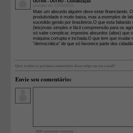
OUTRA - OUTRO - Climatização
postado em 12/05/2015
Mais um absurdo alguém deve estar financiando. O
produtividade é muito baixa, mas a exemplos de lat
sucedido gerido por brasileiros.O que esta faltand
(leis)mais simples e fácil compreensão para os agr
só sabe complicar, impostos absurdos (altos) que 
máquina corrupta e inchada.O que tem que mudar n
"democrática" de que só favorece parte dos cidadã
Quer receber os próximos comentários desse artigo em seu e-mail?
Envie seu comentário:
3000
caracteres restantes