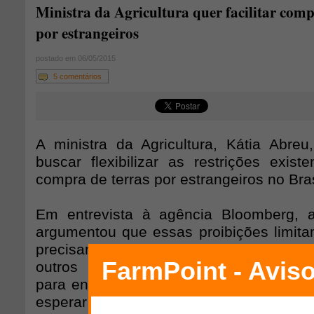
Ministra da Agricultura quer facilitar comp
por estrangeiros
postado em 06/05/2015
5 comentários
A ministra da Agricultura, Kátia Abreu
buscar flexibilizar as restrições exist
compra de terras por estrangeiros no Bras
Em entrevista à agência Bloomberg, a
argumentou que essas proibições limita
precisam ser retiradas. Ela afirmou estar
outros ministérios e com a Advocaci
para encontrar alternativas para essa re
esperar avanços satisfatórios nessas di