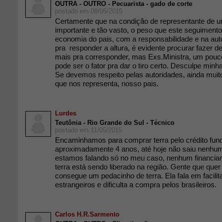
OUTRA - OUTRO - Pecuarista - gado de corte
postado em 08/05/2015
Certamente que na condição de representante de 
importante e tão vasto, o peso que este seguimento
economia do pais, com a responsabilidade e na aut
pra responder a altura, é evidente procurar fazer d
mais pra corresponder, mas Exs.Ministra, um pouc
pode ser o fator pra dar o tiro certo. Desculpe minha
Se devemos respeito pelas autoridades, ainda muit
que nos representa, nosso pais.
Lurdes
Teutônia - Rio Grande do Sul - Técnico
postado em 11/05/2015
Encaminhamos para comprar terra pelo crédito fundi
aproximadamente 4 anos, até hoje não saiu nenhu
estamos falando só no meu caso, nenhum financia
terra está sendo liberado na região. Gente que quer
consegue um pedacinho de terra. Ela fala em facilit
estrangeiros e dificulta a compra pelos brasileiros.
Carlos H.R.Sarmento