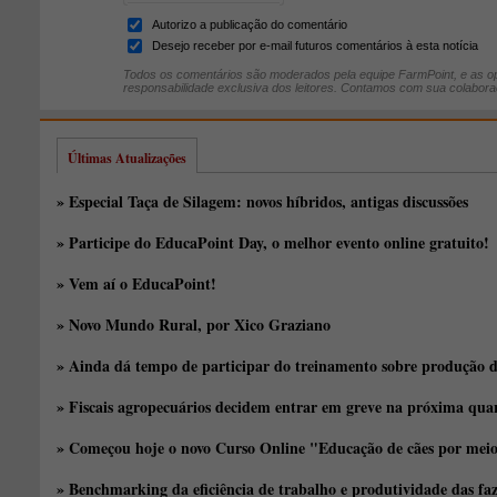
Autorizo a publicação do comentário
Desejo receber por e-mail futuros comentários à esta notícia
Todos os comentários são moderados pela equipe FarmPoint, e as op
responsabilidade exclusiva dos leitores. Contamos com sua colabora
Últimas Atualizações
» Especial Taça de Silagem: novos híbridos, antigas discussões
» Participe do EducaPoint Day, o melhor evento online gratuito!
» Vem aí o EducaPoint!
» Novo Mundo Rural, por Xico Graziano
» Ainda dá tempo de participar do treinamento sobre produção d
» Fiscais agropecuários decidem entrar em greve na próxima quar
» Começou hoje o novo Curso Online "Educação de cães por meio 
» Benchmarking da eficiência de trabalho e produtividade das fa