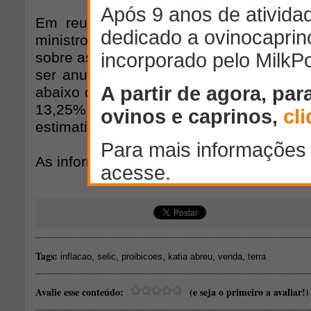
Em reunião com a Bancada Ruralista
ministro da Fazenda, Joaquim Levy, t
sobre as demandas do campo. Disse que 
ser anunciada para o Plano Safra 2015/
abaixo da taxa básica de juros (Selic), 
13,25% ao ano, porém acima da inflaç
estimativas apontam para um patamar d
As informações são do Jornal Valor Econ
Tags:
,
,
,
,
,
inflacao
selic
proibicoes
katia abreu
venda
terra
Avalie esse conteúdo:
(e seja o primeiro a avaliar!)