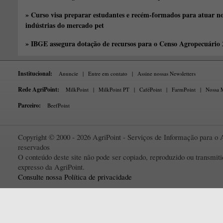
» Curso visa preparar estudantes e recém-formados para atuar no
indústrias do mercado pet
» IBGE assegura dotação de recursos para o Censo Agropecuário
Institucional:
Anuncie
|
Entre em contato
|
Assine nossas Newsletters
Rede AgriPoint:
MilkPoint
|
MilkPoint PT
|
CaféPoint
|
FarmPoint
|
Nossa M
Parceiro:
BeefPoint
Copyright © 2000 - 2026 AgriPoint - Serviços de Informação para o A
reservados
O conteúdo deste site não pode ser copiado, reproduzido ou transmi
expresso da AgriPoint.
Consulte nossa Política de privacidade