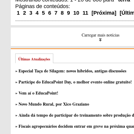
Páginas de conteúdos:
1
2
3
4
5
6
7
8
9
10
11
[
Próxima
]
[
Últi
Carregar mais notícias
Últimas Atualizações
» Especial Taça de Silagem: novos híbridos, antigas discussões
» Participe do EducaPoint Day, o melhor evento online gratuito!
» Vem aí o EducaPoint!
» Novo Mundo Rural, por Xico Graziano
» Ainda dá tempo de participar do treinamento sobre produção d
» Fiscais agropecuários decidem entrar em greve na próxima quar