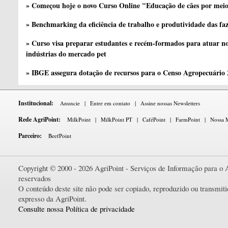
» Começou hoje o novo Curso Online "Educação de cães por meio 
» Benchmarking da eficiência de trabalho e produtividade das fa
» Curso visa preparar estudantes e recém-formados para atuar no
indústrias do mercado pet
» IBGE assegura dotação de recursos para o Censo Agropecuário
Institucional:
Anuncie
|
Entre em contato
|
Assine nossas Newsletters
Rede AgriPoint:
MilkPoint
|
MilkPoint PT
|
CaféPoint
|
FarmPoint
|
Nossa M
Parceiro:
BeefPoint
Copyright © 2000 - 2026 AgriPoint - Serviços de Informação para o A
reservados
O conteúdo deste site não pode ser copiado, reproduzido ou transmi
expresso da AgriPoint.
Consulte nossa Política de privacidade