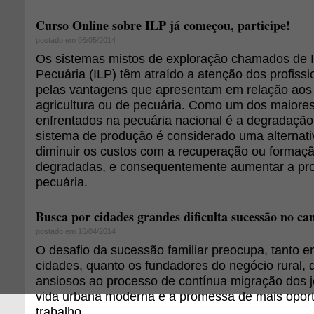
Curso Online sobre ILP já começou, participe!
postado em 06/05/2014
Os sistemas mistos de exploração chamados de 
Pecuária (ILP) têm atraído a atenção dos profiss
pelas vantagens que apresentam em relação aos 
agricultura ou de pecuária. Como um dos maiore
enfrentados na pecuária nacional é a degradação
sistema de produção é considerado uma alternati
diminuir os custos com a recuperação ou formaç
degradadas, e consequentemente aumentar a pro
pecuária.
Busca por cidades grandes dificulta sucessão no c
postado em 16/04/2014
O desafio da sucessão familiar preocupa, tanto 
cidades, quanto os fundadores do negócio rural, 
ansiosos ao processo de contínua migração dos 
vida urbana moderna e a promessa de mais opor
trabalho.