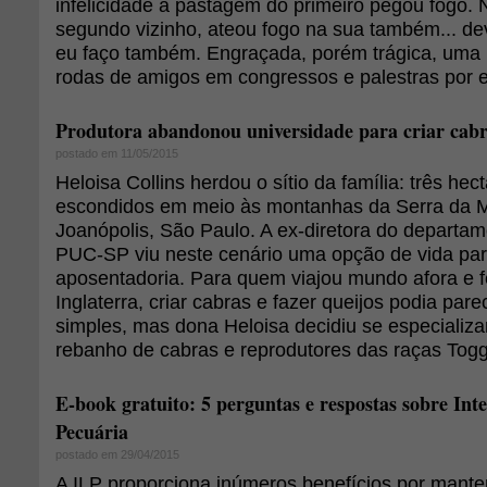
infelicidade a pastagem do primeiro pegou fogo.
segundo vizinho, ateou fogo na sua também... dev
eu faço também. Engraçada, porém trágica, uma 
rodas de amigos em congressos e palestras por est
Produtora abandonou universidade para criar cabr
postado em 11/05/2015
Heloisa Collins herdou o sítio da família: três hec
escondidos em meio às montanhas da Serra da M
Joanópolis, São Paulo. A ex-diretora do departam
PUC-SP viu neste cenário uma opção de vida par
aposentadoria. Para quem viajou mundo afora e 
Inglaterra, criar cabras e fazer queijos podia par
simples, mas dona Heloisa decidiu se especializa
rebanho de cabras e reprodutores das raças Tog
E-book gratuito: 5 perguntas e respostas sobre Int
Pecuária
postado em 29/04/2015
A ILP proporciona inúmeros benefícios por manter