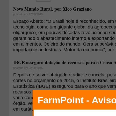
Novo Mundo Rural, por Xico Graziano
postado em 17/09/2015
Espaço Aberto: "O Brasil hoje é reconhecido, e
tecnologia, como um gigante global da agropecu
oligárquico, em poucas décadas revolucionou se
garantindo o abastecimento interno e exportando
em alimentos. Celeiro do mundo. Gera superávit
importações industriais. Motor da economia", por
IBGE assegura dotação de recursos para o Censo 
postado em 02/09/2015
Depois de se ver obrigado a adiar e cancelar pes
cortes no orçamento de 2015, o Instituto Brasilei
Estatística (IBGE) assegurou para o ano que vem
recursos necessários à preparação do Censo Agr
vai a campo a partir de abril de 2017. A notícia,
órgão, vem depois de a Contagem da População t
em caráter definitivo diante das [...]