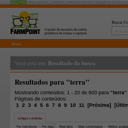
Rede AgriPoint:
MilkPoint
MilkPoint Mercado
Inteligência de Mercado
Buscar Co
Home
Resultado da busca
Você está em:
Resultados para "terra"
Mostrando conteúdos: 1 - 20 de 600 para
"terra"
Páginas de conteúdos:
1
2
3
4
5
6
7
8
9
10
11
[
Próxima
]
[
Últi
Artigos e notícias
Por relevância
Por data
Mais lidos
Mais comentados
Melhor avalia