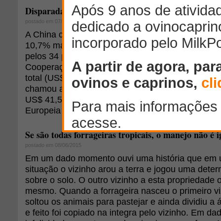
Disparada de subsídios agrícolas na China
postado em 07/07/2015
A China concedeu US$ 292,6 bilhões em subsídio
10,7% mais que em 2013 e montante 22,4% superi
pelos 34 países ricos e emergentes que formam 
Cooperação e Desenvolvimento Econômico (OCD
total (US$ 239 bilhões) foi 5,8% menor que o do 
chamou a atenção o incremento de 44,1% regist
US$ 41,5 bilhões, na contramão do movimento o
Europeia (UE) e no Japão, por exemplo.[...]
Se são todas forrageiras tropicais, o manejo não é 
postado em 08/06/2015
Em um dado momento ouvi uma história que em
situação o vizinho arou a terra e jogou uma det
sobre o solo. O outro vizinho a esta propriedade o
mesmo. Quando a forrageira nasceu o primeiro v
soltou os animais para pastejar e ainda dividiu a 
e feito foi copiado na integra pelo vizinho. Em d