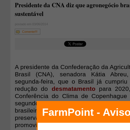
Presidente da CNA diz que agronegócio bras
sustentável
postado em 03/06/2014
Comente!!!
A presidente da Confederação da Agricul
Brasil (CNA), senadora Kátia Abreu
segunda-feira, que o Brasil já cumpr
redução do
desmatamento
para 2020,
Conferência do Clima de Copenhague
segundo ela, comprova a sustentabilida
brasileiro. Em palestra sobre “Có
preservação e progresso”, no Fórum de
promovido pelo jornal Folha de S. Paulo