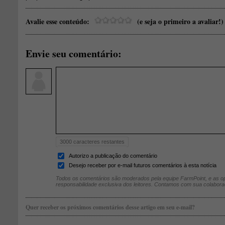
Avalie esse conteúdo:
(e seja o primeiro a avaliar!)
Envie seu comentário:
3000
caracteres restantes
Autorizo a publicação do comentário
Desejo receber por e-mail futuros comentários à esta notícia
Todos os comentários são moderados pela equipe FarmPoint, e as op
responsabilidade exclusiva dos leitores. Contamos com sua colabora
Quer receber os próximos comentários desse artigo em seu e-mail?