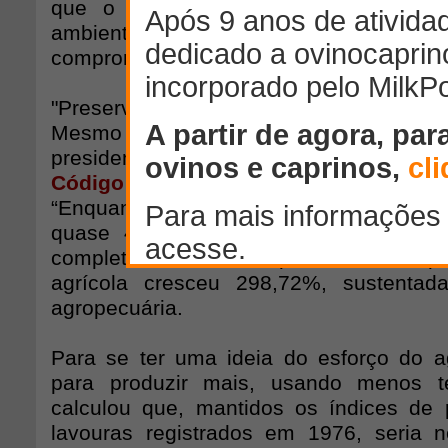
que o país está em situação confor
ambientais, pois restam apenas 1
compromisso internacional, nos próximos
"Preservamos 61% de todos os biomas d
Mesmo sem saber, criamos a poupança 
presidente da CNA, referindo-se às e
Código Florestal
, considerado o mais r
“Enquanto, entre 1976 a 2013, a área 
quase 43%, a produtividade avançou
completou, ao lembrar que, no mesmo pe
agrícola cresceu 298,72%, sustentada
agropecuária.
Para se ter uma ideia do esforço do agr
para produzir mais, usando menos t
calculou que, mantidos os índices de 
lavouras registrados em 1976, seria ne