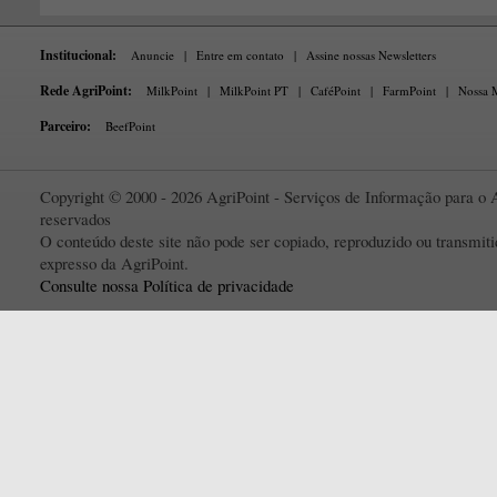
Institucional:
Anuncie
|
Entre em contato
|
Assine nossas Newsletters
Rede AgriPoint:
MilkPoint
|
MilkPoint PT
|
CaféPoint
|
FarmPoint
|
Nossa M
Parceiro:
BeefPoint
Copyright © 2000 - 2026 AgriPoint - Serviços de Informação para o A
reservados
O conteúdo deste site não pode ser copiado, reproduzido ou transmi
expresso da AgriPoint.
Consulte nossa Política de privacidade