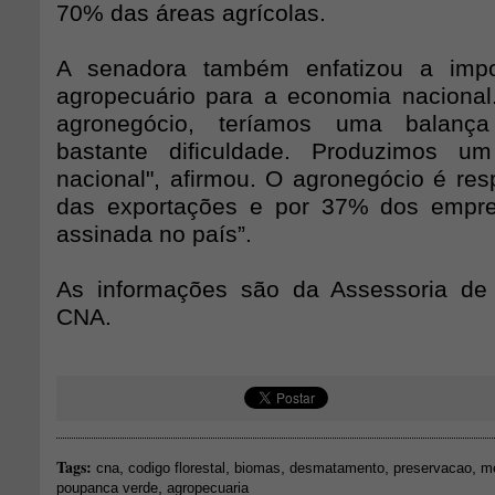
70% das áreas agrícolas.
A senadora também enfatizou a impo
agropecuário para a economia nacional
agronegócio, teríamos uma balanç
bastante dificuldade. Produzimos u
nacional", afirmou. O agronegócio é re
das exportações e por 37% dos empre
assinada no país”.
As informações são da Assessoria d
CNA.
Tags:
,
,
,
,
,
cna
codigo florestal
biomas
desmatamento
preservacao
m
,
poupanca verde
agropecuaria